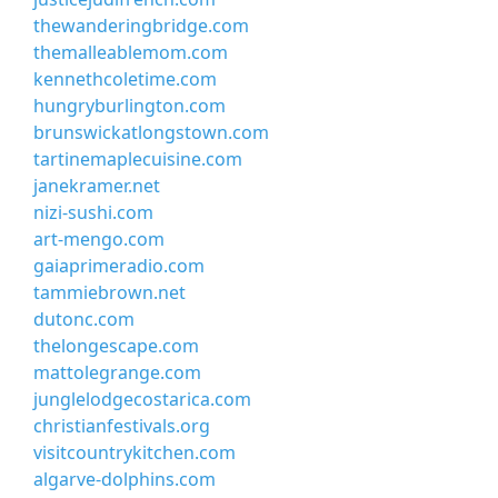
thewanderingbridge.com
themalleablemom.com
kennethcoletime.com
hungryburlington.com
brunswickatlongstown.com
tartinemaplecuisine.com
janekramer.net
nizi-sushi.com
art-mengo.com
gaiaprimeradio.com
tammiebrown.net
dutonc.com
thelongescape.com
mattolegrange.com
junglelodgecostarica.com
christianfestivals.org
visitcountrykitchen.com
algarve-dolphins.com