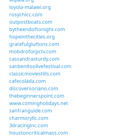
loyola-malawi.org
rosychicc.com
outpostboats.com
bytheendoftonight.com
hopeinthecities.org
gratefulgluttons.com
mobdroforpctv.com
cassandrasturdy.com
sanbenitoolivefestival.com
classicmoviestills.com
cafecolada.com
discoversoriano.com
thebeginnerspoint.com
www.comingholidays.net
sanfranguide.com
charmoryllc.com
3dracinginc.com
houstoncriticalmass.com