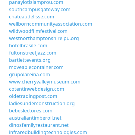
panayiotislamprou.com
southcampusgateway.com
chateaudelisse.com
wellborncommunityassociation.com
wildwoodfilmfestival.com
westnorthamptonshirejpu.org
hotelbrasile.com
fultonstreetjazz.com
bartlettevents.org
moveablecontainer.com
grupolareina.com
www.cherryvalleymuseum.com
cotentinwebdesign.com
oldetradingpost.com
ladiesunderconstruction.org
bebeslectores.com
australiantimberoil.net
dinosfamilyrestaurant.net
infraredbuildingtechnologies.com