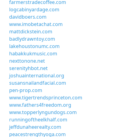
farmerstradecoffee.com
logcabinyardage.com
davidboers.com
www.imobetachat.com
mattdickstein.com
badlydrawntoy.com
lakehoustonumc.com
habakkukmusic.com
nexttonone.net
serenityhbot.net
joshuainternational.org
susansnailandfacial.com
pen-prop.com
www.tigertrendsprinceton.com
www.fathers4freedom.org
www.topperlyngundogs.com
runningoftheelkhalf.com
jeffdunaheerealty.com
peacestrengthyoga.com