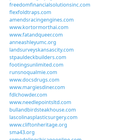
freedomfinancialsolutionsinc.com
flexfoldtraps.com
amendsracingengines.com
www.kortormorthai.com
www.fatandqueer.com
anneashleyumc.org
landsurveyskansascity.com
stpauldeckbuilders.com
footingsunlimited.com
runsnoqualmie.com
www.docsdrugs.com
www.margiesdiner.com
fdlchowder.com
www.needlepointsltd.com
bullandbirdsteakhouse.com
lascolinasplasticsurgery.com
www.cliftonheritage.org
sma43.org
remodelingchicagoonline.com