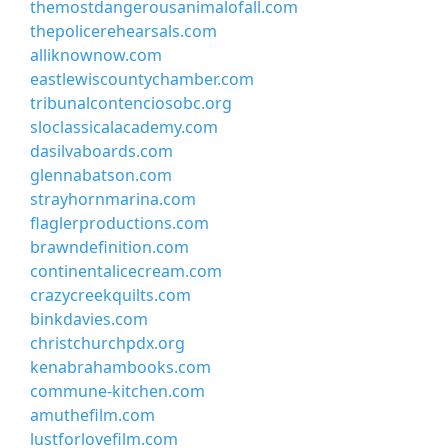
themostdangerousanimalofall.com
thepolicerehearsals.com
alliknownow.com
eastlewiscountychamber.com
tribunalcontenciosobc.org
sloclassicalacademy.com
dasilvaboards.com
glennabatson.com
strayhornmarina.com
flaglerproductions.com
brawndefinition.com
continentalicecream.com
crazycreekquilts.com
binkdavies.com
christchurchpdx.org
kenabrahambooks.com
commune-kitchen.com
amuthefilm.com
lustforlovefilm.com