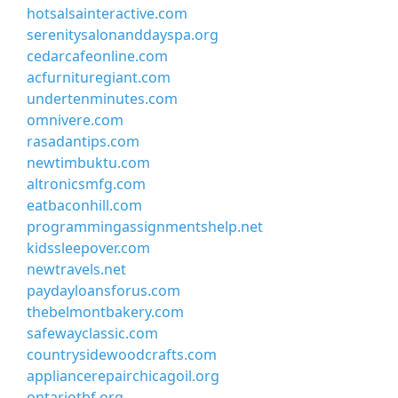
hotsalsainteractive.com
serenitysalonanddayspa.org
cedarcafeonline.com
acfurnituregiant.com
undertenminutes.com
omnivere.com
rasadantips.com
newtimbuktu.com
altronicsmfg.com
eatbaconhill.com
programmingassignmentshelp.net
kidssleepover.com
newtravels.net
paydayloansforus.com
thebelmontbakery.com
safewayclassic.com
countrysidewoodcrafts.com
appliancerepairchicagoil.org
ontariotbf.org