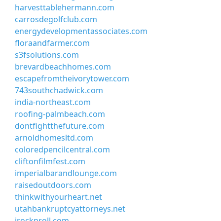
harvesttablehermann.com
carrosdegolfclub.com
energydevelopmentassociates.com
floraandfarmer.com
s3fsolutions.com
brevardbeachhomes.com
escapefromtheivorytower.com
743southchadwick.com
india-northeast.com
roofing-palmbeach.com
dontfightthefuture.com
arnoldhomesltd.com
coloredpencilcentral.com
cliftonfilmfest.com
imperialbarandlounge.com
raisedoutdoors.com
thinkwithyourheart.net
utahbankruptcyattorneys.net
irocknroll.com