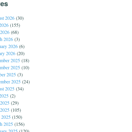
ves
st 2026
(30)
 2026
(155)
 2026
(68)
h 2026
(3)
uary 2026
(6)
ary 2026
(20)
mber 2025
(18)
mber 2025
(10)
ber 2025
(3)
ember 2025
(24)
st 2025
(34)
 2025
(2)
 2025
(29)
2025
(105)
l 2025
(150)
h 2025
(156)
uary 2025
(120)