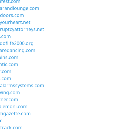
lmfest.com
barandlounge.com
tdoors.com
yourheart.net
ruptcyattorneys.net
l.com
oflife2000.org
aredancing.com
ins.com
ntic.com
r.com
lt.com
ealarmssystems.com
ewing.com
tner.com
dlemoni.com
hgazette.com
om
etrack.com