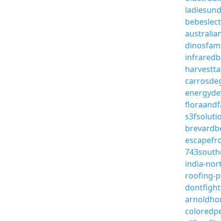
ladiesund
bebeslec
australia
dinosfami
infraredb
harvestt
carrosde
energyde
floraand
s3fsoluti
brevard
escapefr
743south
india-nor
roofing-
dontfigh
arnoldho
coloredpe