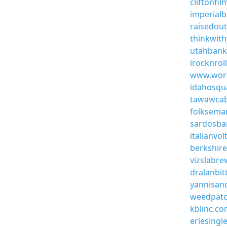
cliftonfi
imperial
raisedou
thinkwith
utahbank
irocknrol
www.word
idahosqu
tawawcab
folksema
sardosba
italianvo
berkshir
vizslabr
dralanbit
yannisan
weedpatc
kblinc.c
eriesingl