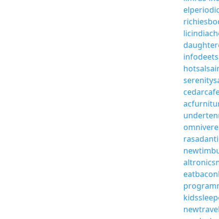
elperiodi
richiesbo
licindiac
daughter
infodeet
hotsalsai
serenity
cedarcaf
acfurnitu
underten
omnivere
rasadant
newtimb
altronic
eatbaconh
programm
kidsslee
newtravel