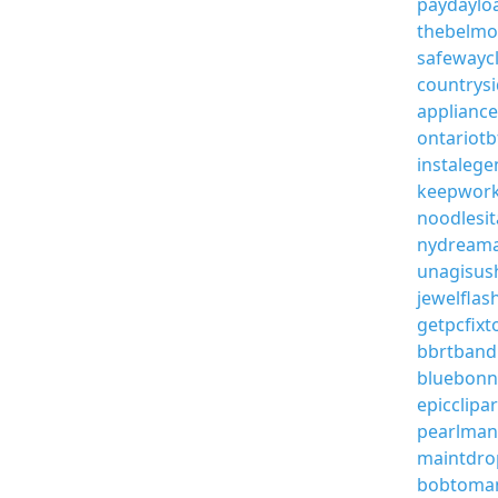
paydaylo
thebelmo
safewayc
countrys
appliance
ontariotb
instaleg
keepwork
noodlesit
nydreama
unagisus
jewelflas
getpcfix
bbrtband
bluebonn
epicclipa
pearlman
maintdro
bobtoma