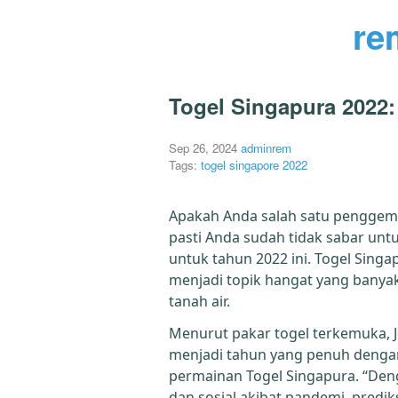
re
Togel Singapura 2022:
Sep 26, 2024
adminrem
Tags:
togel singapore 2022
Apakah Anda salah satu penggemar
pasti Anda sudah tidak sabar unt
untuk tahun 2022 ini. Togel Singa
menjadi topik hangat yang banyak 
tanah air.
Menurut pakar togel terkemuka, J
menjadi tahun yang penuh denga
permainan Togel Singapura. “De
dan sosial akibat pandemi, predik