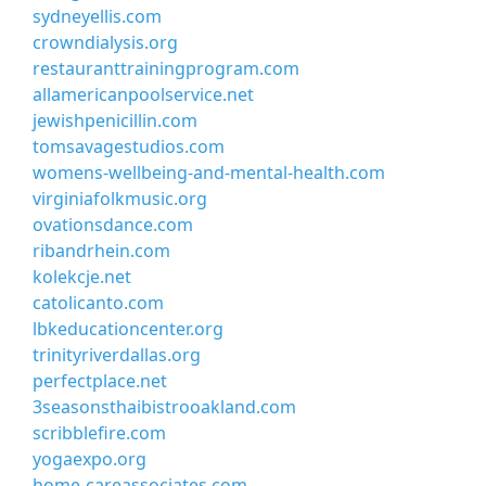
sydneyellis.com
crowndialysis.org
restauranttrainingprogram.com
allamericanpoolservice.net
jewishpenicillin.com
tomsavagestudios.com
womens-wellbeing-and-mental-health.com
virginiafolkmusic.org
ovationsdance.com
ribandrhein.com
kolekcje.net
catolicanto.com
lbkeducationcenter.org
trinityriverdallas.org
perfectplace.net
3seasonsthaibistrooakland.com
scribblefire.com
yogaexpo.org
home-careassociates.com