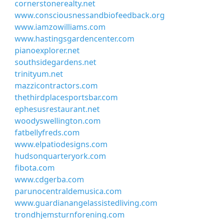
cornerstonerealty.net
www.consciousnessandbiofeedback.org
www.iamzowilliams.com
www.hastingsgardencenter.com
pianoexplorer.net
southsidegardens.net
trinityum.net
mazzicontractors.com
thethirdplacesportsbar.com
ephesusrestaurant.net
woodyswellington.com
fatbellyfreds.com
www.elpatiodesigns.com
hudsonquarteryork.com
fibota.com
www.cdgerba.com
parunocentraldemusica.com
www.guardianangelassistedliving.com
trondhjemsturnforening.com