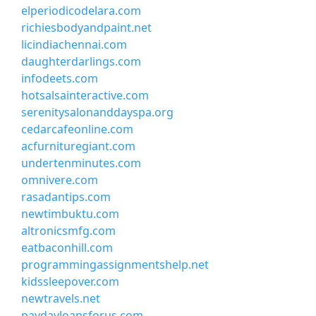
elperiodicodelara.com
richiesbodyandpaint.net
licindiachennai.com
daughterdarlings.com
infodeets.com
hotsalsainteractive.com
serenitysalonanddayspa.org
cedarcafeonline.com
acfurnituregiant.com
undertenminutes.com
omnivere.com
rasadantips.com
newtimbuktu.com
altronicsmfg.com
eatbaconhill.com
programmingassignmentshelp.net
kidssleepover.com
newtravels.net
paydayloansforus.com