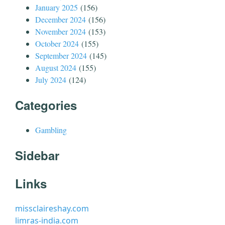
January 2025
(156)
December 2024
(156)
November 2024
(153)
October 2024
(155)
September 2024
(145)
August 2024
(155)
July 2024
(124)
Categories
Gambling
Sidebar
Links
missclaireshay.com
limras-india.com