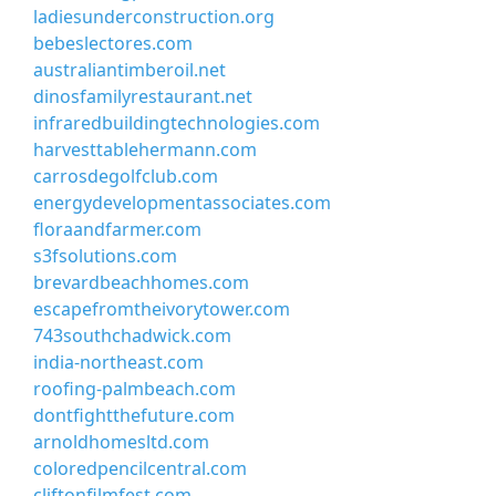
ladiesunderconstruction.org
bebeslectores.com
australiantimberoil.net
dinosfamilyrestaurant.net
infraredbuildingtechnologies.com
harvesttablehermann.com
carrosdegolfclub.com
energydevelopmentassociates.com
floraandfarmer.com
s3fsolutions.com
brevardbeachhomes.com
escapefromtheivorytower.com
743southchadwick.com
india-northeast.com
roofing-palmbeach.com
dontfightthefuture.com
arnoldhomesltd.com
coloredpencilcentral.com
cliftonfilmfest.com