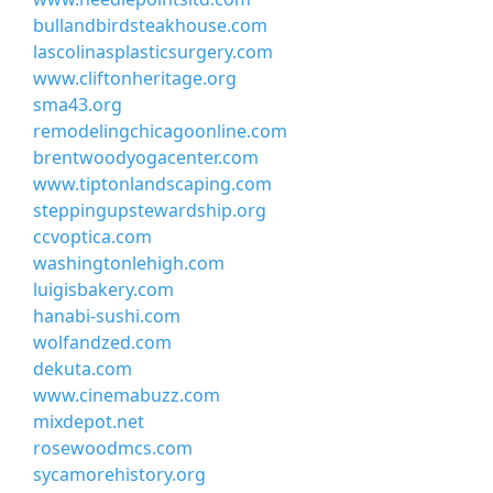
bullandbirdsteakhouse.com
lascolinasplasticsurgery.com
www.cliftonheritage.org
sma43.org
remodelingchicagoonline.com
brentwoodyogacenter.com
www.tiptonlandscaping.com
steppingupstewardship.org
ccvoptica.com
washingtonlehigh.com
luigisbakery.com
hanabi-sushi.com
wolfandzed.com
dekuta.com
www.cinemabuzz.com
mixdepot.net
rosewoodmcs.com
sycamorehistory.org