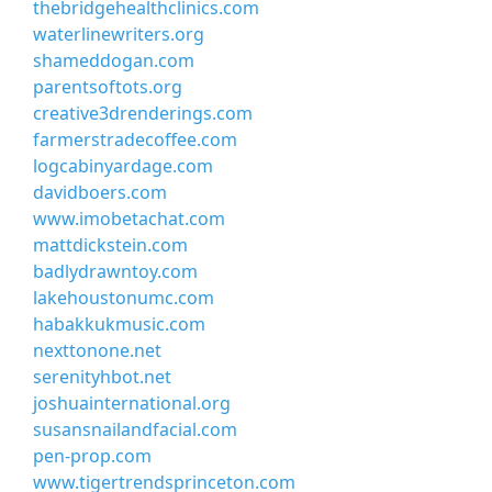
thebridgehealthclinics.com
waterlinewriters.org
shameddogan.com
parentsoftots.org
creative3drenderings.com
farmerstradecoffee.com
logcabinyardage.com
davidboers.com
www.imobetachat.com
mattdickstein.com
badlydrawntoy.com
lakehoustonumc.com
habakkukmusic.com
nexttonone.net
serenityhbot.net
joshuainternational.org
susansnailandfacial.com
pen-prop.com
www.tigertrendsprinceton.com