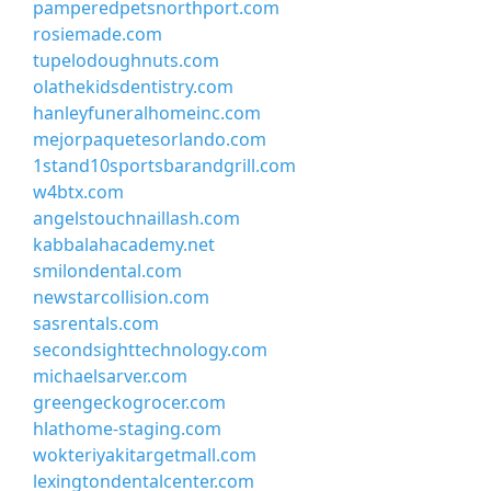
pamperedpetsnorthport.com
rosiemade.com
tupelodoughnuts.com
olathekidsdentistry.com
hanleyfuneralhomeinc.com
mejorpaquetesorlando.com
1stand10sportsbarandgrill.com
w4btx.com
angelstouchnaillash.com
kabbalahacademy.net
smilondental.com
newstarcollision.com
sasrentals.com
secondsighttechnology.com
michaelsarver.com
greengeckogrocer.com
hlathome-staging.com
wokteriyakitargetmall.com
lexingtondentalcenter.com