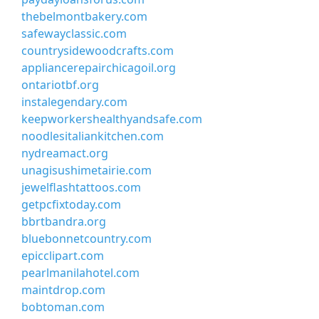
thebelmontbakery.com
safewayclassic.com
countrysidewoodcrafts.com
appliancerepairchicagoil.org
ontariotbf.org
instalegendary.com
keepworkershealthyandsafe.com
noodlesitaliankitchen.com
nydreamact.org
unagisushimetairie.com
jewelflashtattoos.com
getpcfixtoday.com
bbrtbandra.org
bluebonnetcountry.com
epicclipart.com
pearlmanilahotel.com
maintdrop.com
bobtoman.com