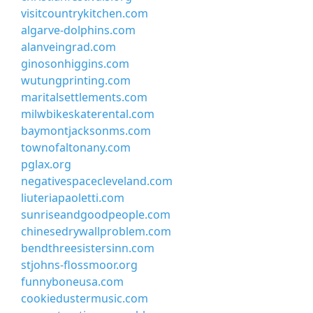
visitcountrykitchen.com
algarve-dolphins.com
alanveingrad.com
ginosonhiggins.com
wutungprinting.com
maritalsettlements.com
milwbikeskaterental.com
baymontjacksonms.com
townofaltonany.com
pglax.org
negativespacecleveland.com
liuteriapaoletti.com
sunriseandgoodpeople.com
chinesedrywallproblem.com
bendthreesistersinn.com
stjohns-flossmoor.org
funnyboneusa.com
cookiedustermusic.com