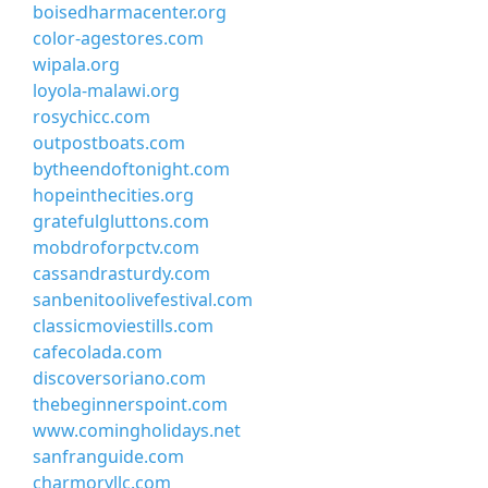
boisedharmacenter.org
color-agestores.com
wipala.org
loyola-malawi.org
rosychicc.com
outpostboats.com
bytheendoftonight.com
hopeinthecities.org
gratefulgluttons.com
mobdroforpctv.com
cassandrasturdy.com
sanbenitoolivefestival.com
classicmoviestills.com
cafecolada.com
discoversoriano.com
thebeginnerspoint.com
www.comingholidays.net
sanfranguide.com
charmoryllc.com