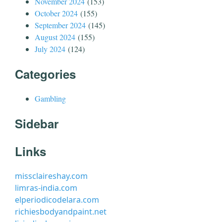
November 2024
(153)
October 2024
(155)
September 2024
(145)
August 2024
(155)
July 2024
(124)
Categories
Gambling
Sidebar
Links
missclaireshay.com
limras-india.com
elperiodicodelara.com
richiesbodyandpaint.net