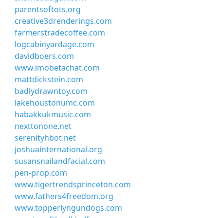
parentsoftots.org
creative3drenderings.com
farmerstradecoffee.com
logcabinyardage.com
davidboers.com
www.imobetachat.com
mattdickstein.com
badlydrawntoy.com
lakehoustonumc.com
habakkukmusic.com
nexttonone.net
serenityhbot.net
joshuainternational.org
susansnailandfacial.com
pen-prop.com
www.tigertrendsprinceton.com
www.fathers4freedom.org
www.topperlyngundogs.com