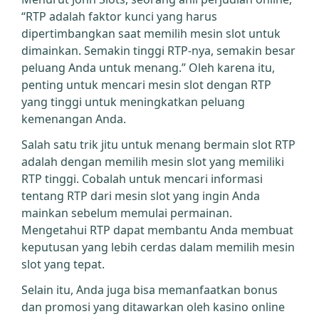
“RTP adalah faktor kunci yang harus
dipertimbangkan saat memilih mesin slot untuk
dimainkan. Semakin tinggi RTP-nya, semakin besar
peluang Anda untuk menang.” Oleh karena itu,
penting untuk mencari mesin slot dengan RTP
yang tinggi untuk meningkatkan peluang
kemenangan Anda.
Salah satu trik jitu untuk menang bermain slot RTP
adalah dengan memilih mesin slot yang memiliki
RTP tinggi. Cobalah untuk mencari informasi
tentang RTP dari mesin slot yang ingin Anda
mainkan sebelum memulai permainan.
Mengetahui RTP dapat membantu Anda membuat
keputusan yang lebih cerdas dalam memilih mesin
slot yang tepat.
Selain itu, Anda juga bisa memanfaatkan bonus
dan promosi yang ditawarkan oleh kasino online