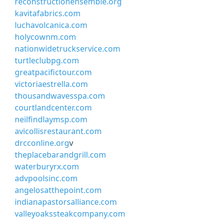
reconstructionensemble.org
kavitafabrics.com
luchavolcanica.com
holycownm.com
nationwidetruckservice.com
turtleclubpg.com
greatpacifictour.com
victoriaestrella.com
thousandwavesspa.com
courtlandcenter.com
neilfindlaymsp.com
avicollisrestaurant.com
drcconline.org
v
theplacebarandgrill.com
waterburyrx.com
advpoolsinc.com
angelosatthepoint.com
indianapastorsalliance.com
valleyoakssteakcompany.com