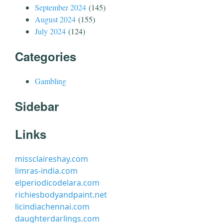
September 2024
(145)
August 2024
(155)
July 2024
(124)
Categories
Gambling
Sidebar
Links
missclaireshay.com
limras-india.com
elperiodicodelara.com
richiesbodyandpaint.net
licindiachennai.com
daughterdarlings.com