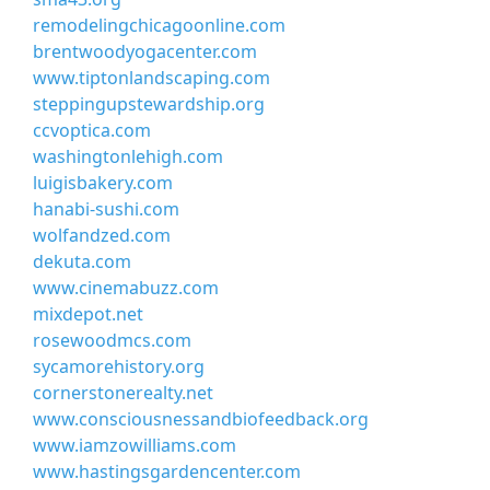
remodelingchicagoonline.com
brentwoodyogacenter.com
www.tiptonlandscaping.com
steppingupstewardship.org
ccvoptica.com
washingtonlehigh.com
luigisbakery.com
hanabi-sushi.com
wolfandzed.com
dekuta.com
www.cinemabuzz.com
mixdepot.net
rosewoodmcs.com
sycamorehistory.org
cornerstonerealty.net
www.consciousnessandbiofeedback.org
www.iamzowilliams.com
www.hastingsgardencenter.com