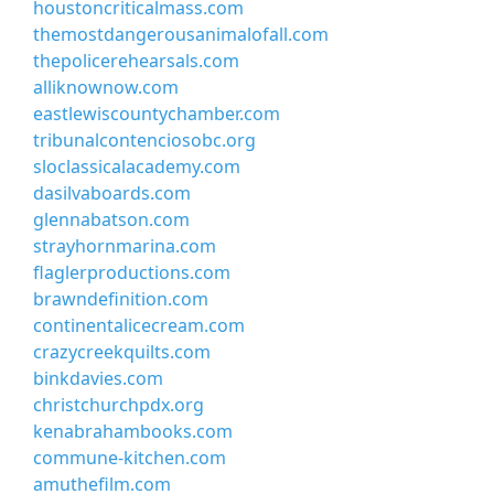
houstoncriticalmass.com
themostdangerousanimalofall.com
thepolicerehearsals.com
alliknownow.com
eastlewiscountychamber.com
tribunalcontenciosobc.org
sloclassicalacademy.com
dasilvaboards.com
glennabatson.com
strayhornmarina.com
flaglerproductions.com
brawndefinition.com
continentalicecream.com
crazycreekquilts.com
binkdavies.com
christchurchpdx.org
kenabrahambooks.com
commune-kitchen.com
amuthefilm.com