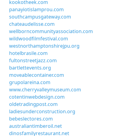
kookotheek.com
panayiotislamprou.com
southcampusgateway.com
chateaudelisse.com
wellborncommunityassociation.com
wildwoodfilmfestival.com
westnorthamptonshirejpu.org
hotelbrasile.com
fultonstreetjazz.com
bartlettevents.org
moveablecontainer.com
grupolareina.com
www.cherryvalleymuseum.com
cotentinwebdesign.com
oldetradingpost.com
ladiesunderconstruction.org
bebeslectores.com
australiantimberoil.net
dinosfamilyrestaurant.net