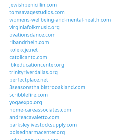
jewishpenicillin.com
tomsavagestudios.com
womens-wellbeing-and-mental-health.com
virginiafolkmusic.org
ovationsdance.com
ribandrhein.com
kolekcje.net
catolicanto.com
lbkeducationcenter.org
trinityriverdallas.org
perfectplace.net
3seasonsthaibistrooakland.com
scribblefire.com
yogaexpo.org
home-careassociates.com
andreacavaletto.com
parksleylivestocksupply.com
boisedharmacenter.org
color-agestores.com