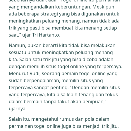
yang mengandalkan keberuntungan. Meskipun
ada beberapa strategi yang bisa digunakan untuk
meningkatkan peluang menang, namun tidak ada
trik yang pasti bisa membuat kita menang setiap
saat,” ujar Tri Hartanto.
Namun, bukan berarti kita tidak bisa melakukan
sesuatu untuk meningkatkan peluang menang
kita. Salah satu trik jitu yang bisa dicoba adalah
dengan memilih situs togel online yang terpercaya.
Menurut Rudi, seorang pemain togel online yang
sudah berpengalaman, memilih situs yang
terpercaya sangat penting. “Dengan memilih situs
yang terpercaya, kita bisa lebih tenang dan fokus
dalam bermain tanpa takut akan penipuan,”
ujarnya.
Selain itu, mengetahui rumus dan pola dalam
permainan togel online juga bisa menjadi trik jitu.