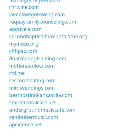
rnrwine.com
lakeoswegorowing.com
fuquayfamilycounseling.com
agouveia.com
secondbaptistchurchofolathe.org
mymseo.org
chhpac.com
dharmadogtraining.com
motionaudiotx.com
rttl.me
rescomheating.com
mimiweddings.com
besthostinnkansascity.com
smithdentalcare.net
undergroundmusiccafe.com
samhubermusic.com
apexfence.net