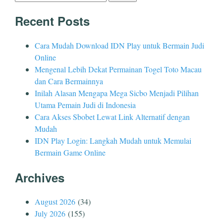
for:
Recent Posts
Cara Mudah Download IDN Play untuk Bermain Judi
Online
Mengenal Lebih Dekat Permainan Togel Toto Macau
dan Cara Bermainnya
Inilah Alasan Mengapa Mega Sicbo Menjadi Pilihan
Utama Pemain Judi di Indonesia
Cara Akses Sbobet Lewat Link Alternatif dengan
Mudah
IDN Play Login: Langkah Mudah untuk Memulai
Bermain Game Online
Archives
August 2026
(34)
July 2026
(155)