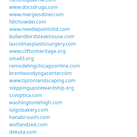
www.docsdrugs.com
www.margiesdiner.com
fdlchowder.com
www.needlepointsltd.com
bullandbirdsteakhouse.com
lascolinasplasticsurgery.com
www.cliftonheritage.org
sma43.org
remodelingchicagoonline.com
brentwoodyogacenter.com
www.tiptonlandscaping.com
steppingupstewardship.org
ccvoptica.com
washingtonlehigh.com
luigisbakery.com
hanabi-sushi.com
wolfandzed.com
dekuta.com