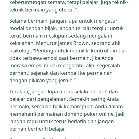
keberuntungan semata, tetapi pelajari juga teknik-
teknik bermain yang efektif.”
Selama bermain, jangan lupa untuk mengatur
modal dengan bijak. Jangan terlalu tergiur untuk
terus bermain meskipun sedang mengalami
kekalahan. Menurut James Brown, seorang ahli
psikologi, “Penting untuk memiliki kontrol diri dan
tidak terbawa emosi saat bermain. Jika Anda
merasa emosi mulai mengambil alih, segeralah
berhenti sejenak dan kembali ke permainan
dengan pikiran yang jernih.”
Terakhir, jangan lupa untuk selalu berlatih dan
belajar dari pengalaman. Semakin sering Anda
bermain, semakin baik kemampuan Anda dalam
memahami permainan domino poker online. Jadi,
jangan ragu untuk terus berlatih dan jangan
pernah berhenti belajar.