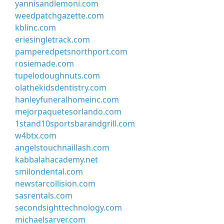
yannisandlemoni.com
weedpatchgazette.com
kblinc.com
eriesingletrack.com
pamperedpetsnorthport.com
rosiemade.com
tupelodoughnuts.com
olathekidsdentistry.com
hanleyfuneralhomeinc.com
mejorpaquetesorlando.com
1stand10sportsbarandgrill.com
w4btx.com
angelstouchnaillash.com
kabbalahacademy.net
smilondental.com
newstarcollision.com
sasrentals.com
secondsighttechnology.com
michaelsarver.com