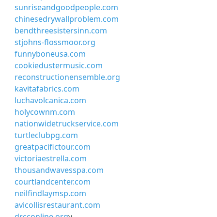
sunriseandgoodpeople.com
chinesedrywallproblem.com
bendthreesistersinn.com
stjohns-flossmoor.org
funnyboneusa.com
cookiedustermusic.com
reconstructionensemble.org
kavitafabrics.com
luchavolcanica.com
holycownm.com
nationwidetruckservice.com
turtleclubpg.com
greatpacifictour.com
victoriaestrella.com
thousandwavesspa.com
courtlandcenter.com
neilfindlaymsp.com
avicollisrestaurant.com
drcconline.org
v