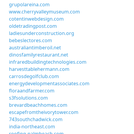
grupolareina.com
www.cherryvalleymuseum.com
cotentinwebdesign.com
oldetradingpost.com
ladiesunderconstruction.org
bebeslectores.com
australiantimberoil.net
dinosfamilyrestaurant.net
infraredbuildingtechnologies.com
harvesttablehermann.com
carrosdegolfclub.com
energydevelopmentassociates.com
floraandfarmer.com
s3fsolutions.com
brevardbeachhomes.com
escapefromtheivorytower.com
743southchadwick.com
india-northeast.com
roofing-palmbeach.com