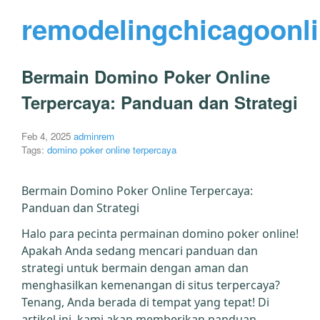
remodelingchicagoonl
Bermain Domino Poker Online
Terpercaya: Panduan dan Strategi
Feb 4, 2025
adminrem
Tags:
domino poker online terpercaya
Bermain Domino Poker Online Terpercaya:
Panduan dan Strategi
Halo para pecinta permainan domino poker online!
Apakah Anda sedang mencari panduan dan
strategi untuk bermain dengan aman dan
menghasilkan kemenangan di situs terpercaya?
Tenang, Anda berada di tempat yang tepat! Di
artikel ini, kami akan memberikan panduan