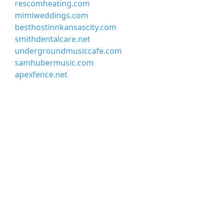
rescomheating.com
mimiweddings.com
besthostinnkansascity.com
smithdentalcare.net
undergroundmusiccafe.com
samhubermusic.com
apexfence.net