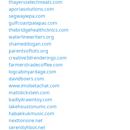
thayersselectmeats.com
aporiasolutions.com
segwaywpa.com
gulfcoastpalapas.com
thebridgehealthclinics.com
waterlinewriters.org
shameddogan.com
parentsoftots.org
creative3drenderings.com
farmerstradecoffee.com
logcabinyardage.com
davidboers.com
www.imobetachat.com
mattdickstein.com
badlydrawntoy.com
lakehoustonumc.com
habakkukmusic.com
nexttonone.net
serenityhbot.net