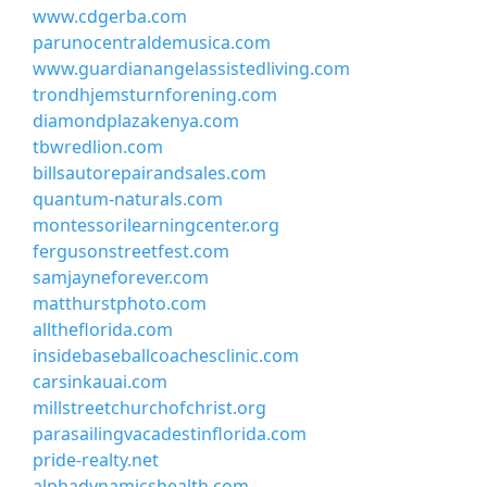
www.cdgerba.com
parunocentraldemusica.com
www.guardianangelassistedliving.com
trondhjemsturnforening.com
diamondplazakenya.com
tbwredlion.com
billsautorepairandsales.com
quantum-naturals.com
montessorilearningcenter.org
fergusonstreetfest.com
samjayneforever.com
matthurstphoto.com
alltheflorida.com
insidebaseballcoachesclinic.com
carsinkauai.com
millstreetchurchofchrist.org
parasailingvacadestinflorida.com
pride-realty.net
alphadynamicshealth.com