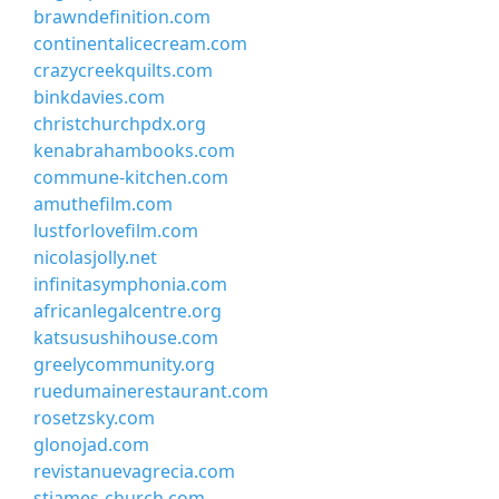
brawndefinition.com
continentalicecream.com
crazycreekquilts.com
binkdavies.com
christchurchpdx.org
kenabrahambooks.com
commune-kitchen.com
amuthefilm.com
lustforlovefilm.com
nicolasjolly.net
infinitasymphonia.com
africanlegalcentre.org
katsusushihouse.com
greelycommunity.org
ruedumainerestaurant.com
rosetzsky.com
glonojad.com
revistanuevagrecia.com
stjames-church.com