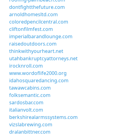
dontfightthefuture.com
arnoldhomesltd.com
coloredpencilcentral.com
cliftonfilmfest.com
imperialbarandlounge.com
raisedoutdoors.com
thinkwithyourheart.net
utahbankruptcyattorneys.net
irocknroll.com
www.wordoflife2000.org
idahosquaredancing.com
tawawcabins.com
folksemantic.com
sardosbar.com
italianvolt.com
berkshirealarmssystems.com
vizslabrewing.com
dralanbittner.com