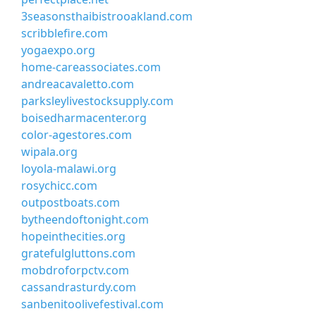
3seasonsthaibistrooakland.com
scribblefire.com
yogaexpo.org
home-careassociates.com
andreacavaletto.com
parksleylivestocksupply.com
boisedharmacenter.org
color-agestores.com
wipala.org
loyola-malawi.org
rosychicc.com
outpostboats.com
bytheendoftonight.com
hopeinthecities.org
gratefulgluttons.com
mobdroforpctv.com
cassandrasturdy.com
sanbenitoolivefestival.com