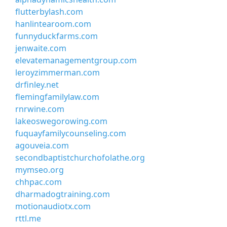
flutterbylash.com
hanlintearoom.com
funnyduckfarms.com
jenwaite.com
elevatemanagementgroup.com
leroyzimmerman.com
drfinley.net
flemingfamilylaw.com
rnrwine.com
lakeoswegorowing.com
fuquayfamilycounseling.com
agouveia.com
secondbaptistchurchofolathe.org
mymseo.org
chhpac.com
dharmadogtraining.com
motionaudiotx.com
rttl.me