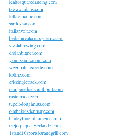
idahosquaredancing.com
tawawcabins.com
folksemantic.com
sardosbar.com
italianvolt.com
berkshirealarmssystems.com
vizslabrewing.com
dralanbittner.com
yannisandlemoni.com
weedpatchgazette.com
kblinc.com
eriesingletrack.com
pamperedpetsnorthport.com
rosiemade.com
tupelodoughnuts.com
olathekidsdentistry.com
hanleyfuneralhomeinc.com
mejorpaquetesorlando.com
1stand10sportsbarandgrill.com