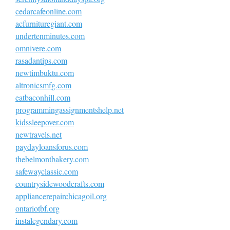
cedarcafeonline.com
acfurnituregiant.com
undertenminutes.com
omnivere.com
rasadantips.com
newtimbuktu.com
altronicsmfg.com
eatbaconhill.com
programmingassignmentshelp.net
kidssleepover.com
newtravels.net
paydayloansforus.com
thebelmontbakery.com
safewayclassic.com
countrysidewoodcrafts.com
appliancerepairchicagoil.org
ontariotbf.org
instalegendary.com