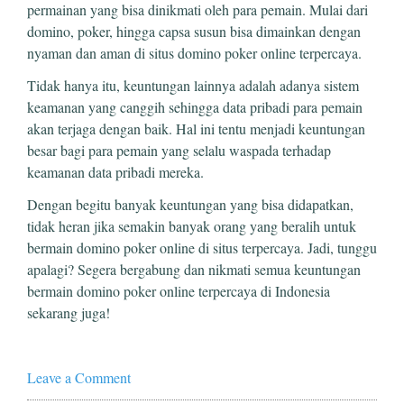
permainan yang bisa dinikmati oleh para pemain. Mulai dari
domino, poker, hingga capsa susun bisa dimainkan dengan
nyaman dan aman di situs domino poker online terpercaya.
Tidak hanya itu, keuntungan lainnya adalah adanya sistem
keamanan yang canggih sehingga data pribadi para pemain
akan terjaga dengan baik. Hal ini tentu menjadi keuntungan
besar bagi para pemain yang selalu waspada terhadap
keamanan data pribadi mereka.
Dengan begitu banyak keuntungan yang bisa didapatkan,
tidak heran jika semakin banyak orang yang beralih untuk
bermain domino poker online di situs terpercaya. Jadi, tunggu
apalagi? Segera bergabung dan nikmati semua keuntungan
bermain domino poker online terpercaya di Indonesia
sekarang juga!
Leave a Comment