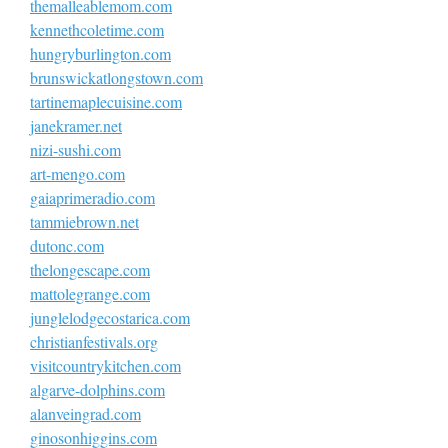
themalleablemom.com
kennethcoletime.com
hungryburlington.com
brunswickatlongstown.com
tartinemaplecuisine.com
janekramer.net
nizi-sushi.com
art-mengo.com
gaiaprimeradio.com
tammiebrown.net
dutonc.com
thelongescape.com
mattolegrange.com
junglelodgecostarica.com
christianfestivals.org
visitcountrykitchen.com
algarve-dolphins.com
alanveingrad.com
ginosonhiggins.com