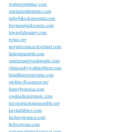
wutungprinting.com
maritalsettlements.com
milwbikeskaterental.com
baymontjacksonms.com
townofaltonany.com
pglax.org
negativespacecleveland.com
liuteriapaoletti.com
sunriseandgoodpeople.com
chinesedrywallproblem.com
bendthreesistersinn.com
stjohns-flossmoor.org
funnyboneusa.com
cookiedustermusic.com
reconstructionensemble.org
kavitafabrics.com
luchavolcanica.com
holycownm.com
nationwidetruckservice.com