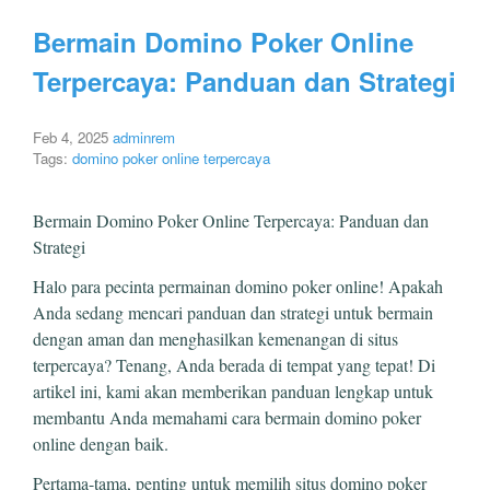
Bermain Domino Poker Online
Terpercaya: Panduan dan Strategi
Feb 4, 2025
adminrem
Tags:
domino poker online terpercaya
Bermain Domino Poker Online Terpercaya: Panduan dan
Strategi
Halo para pecinta permainan domino poker online! Apakah
Anda sedang mencari panduan dan strategi untuk bermain
dengan aman dan menghasilkan kemenangan di situs
terpercaya? Tenang, Anda berada di tempat yang tepat! Di
artikel ini, kami akan memberikan panduan lengkap untuk
membantu Anda memahami cara bermain domino poker
online dengan baik.
Pertama-tama, penting untuk memilih situs domino poker