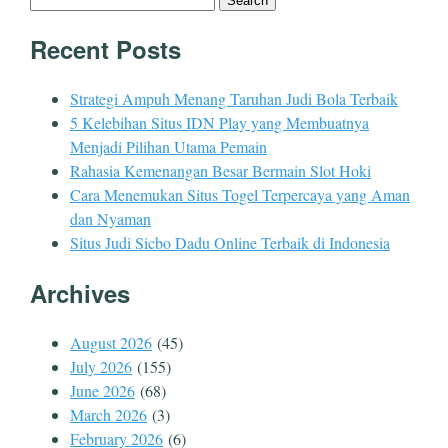
for:
Recent Posts
Strategi Ampuh Menang Taruhan Judi Bola Terbaik
5 Kelebihan Situs IDN Play yang Membuatnya
Menjadi Pilihan Utama Pemain
Rahasia Kemenangan Besar Bermain Slot Hoki
Cara Menemukan Situs Togel Terpercaya yang Aman
dan Nyaman
Situs Judi Sicbo Dadu Online Terbaik di Indonesia
Archives
August 2026
(45)
July 2026
(155)
June 2026
(68)
March 2026
(3)
February 2026
(6)