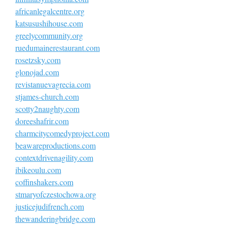
africanlegalcentre.org
katsusushihouse.com
greelycommunity.org
ruedumainerestaurant.com
rosetzsky.com
glonojad.com
revistanuevagrecia.com
stjames-church.com
scotty2naughty.com
doreeshafrir.com
charmcitycomedyproject.com
beawareproductions.com
contextdrivenagility.com
ibikeoulu.com
coffinshakers.com
stmaryofczestochowa.org
justicejudifrench.com
thewanderingbridge.com