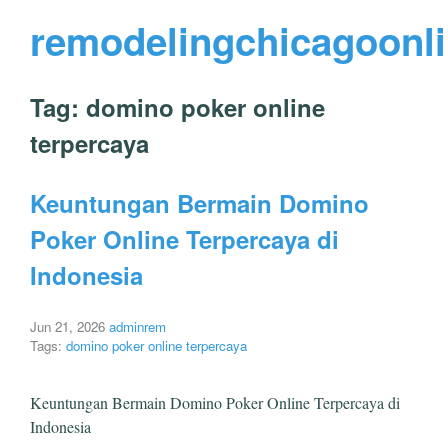
remodelingchicagoonl
Tag:
domino poker online
terpercaya
Keuntungan Bermain Domino
Poker Online Terpercaya di
Indonesia
Jun 21, 2026
adminrem
Tags:
domino poker online terpercaya
Keuntungan Bermain Domino Poker Online Terpercaya di
Indonesia