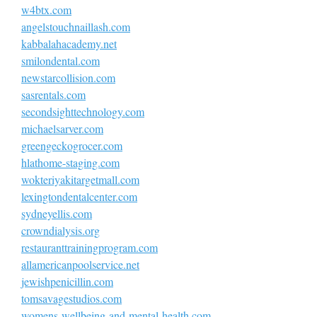
w4btx.com
angelstouchnaillash.com
kabbalahacademy.net
smilondental.com
newstarcollision.com
sasrentals.com
secondsighttechnology.com
michaelsarver.com
greengeckogrocer.com
hlathome-staging.com
wokteriyakitargetmall.com
lexingtondentalcenter.com
sydneyellis.com
crowndialysis.org
restauranttrainingprogram.com
allamericanpoolservice.net
jewishpenicillin.com
tomsavagestudios.com
womens-wellbeing-and-mental-health.com