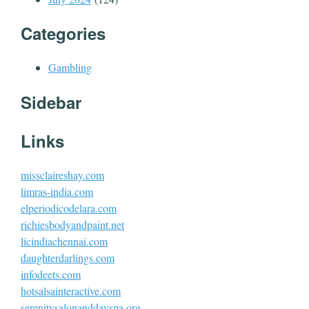
Categories
Gambling
Sidebar
Links
missclaireshay.com
limras-india.com
elperiodicodelara.com
richiesbodyandpaint.net
licindiachennai.com
daughterdarlings.com
infodeets.com
hotsalsainteractive.com
serenitysalonanddayspa.org