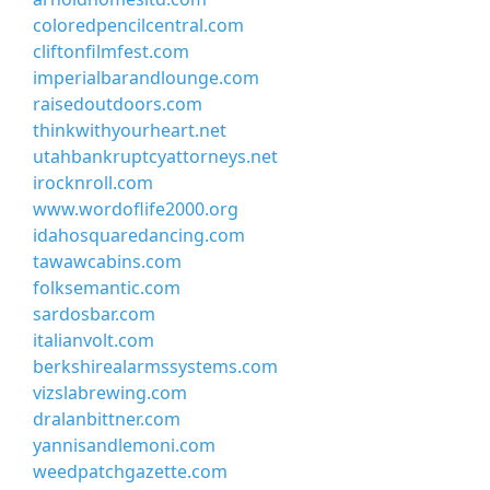
coloredpencilcentral.com
cliftonfilmfest.com
imperialbarandlounge.com
raisedoutdoors.com
thinkwithyourheart.net
utahbankruptcyattorneys.net
irocknroll.com
www.wordoflife2000.org
idahosquaredancing.com
tawawcabins.com
folksemantic.com
sardosbar.com
italianvolt.com
berkshirealarmssystems.com
vizslabrewing.com
dralanbittner.com
yannisandlemoni.com
weedpatchgazette.com