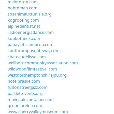
maintdrop.com
bobtoman.com
sosanimauxtunisie.org
kogroofing.com
alpinedentist.net
radioenergiadance.com
kookotheek.com
panayiotislamprou.com
southcampusgateway.com
chateaudelisse.com
wellborncommunityassociation.com
wildwoodfilmfestival.com
westnorthamptonshirejpu.org
hotelbrasile.com
fultonstreetjazz.com
bartlettevents.org
moveablecontainer.com
grupolareina.com
www.cherryvalleymuseum.com