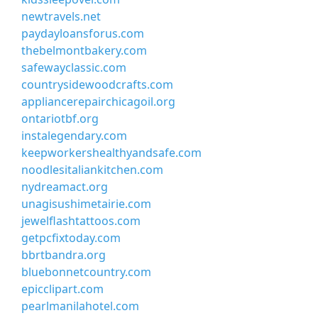
newtravels.net
paydayloansforus.com
thebelmontbakery.com
safewayclassic.com
countrysidewoodcrafts.com
appliancerepairchicagoil.org
ontariotbf.org
instalegendary.com
keepworkershealthyandsafe.com
noodlesitaliankitchen.com
nydreamact.org
unagisushimetairie.com
jewelflashtattoos.com
getpcfixtoday.com
bbrtbandra.org
bluebonnetcountry.com
epicclipart.com
pearlmanilahotel.com