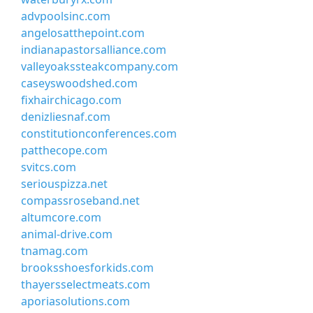
advpoolsinc.com
angelosatthepoint.com
indianapastorsalliance.com
valleyoakssteakcompany.com
caseyswoodshed.com
fixhairchicago.com
denizliesnaf.com
constitutionconferences.com
patthecope.com
svitcs.com
seriouspizza.net
compassroseband.net
altumcore.com
animal-drive.com
tnamag.com
brooksshoesforkids.com
thayersselectmeats.com
aporiasolutions.com