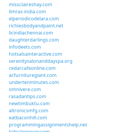
missclaireshay.com
limras-india.com
elperiodicodelara.com
richiesbodyandpaint.net
licindiachennai.com
daughterdarlings.com
infodeets.com
hotsalsainteractive.com
serenitysalonanddayspa.org
cedarcafeonline.com
acfurnituregiant.com
undertenminutes.com
omnivere.com
rasadantips.com
newtimbuktu.com
altronicsmfg.com
eatbaconhill.com
programmingassignmentshelp.net
kidssleepover.com