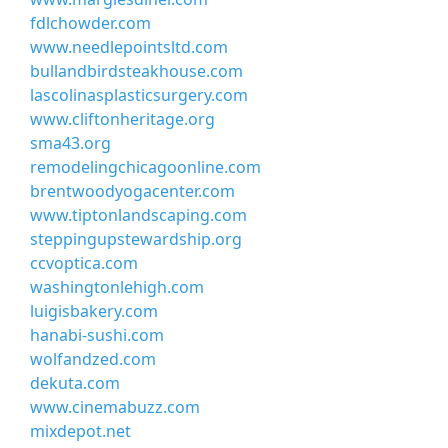
fdlchowder.com
www.needlepointsltd.com
bullandbirdsteakhouse.com
lascolinasplasticsurgery.com
www.cliftonheritage.org
sma43.org
remodelingchicagoonline.com
brentwoodyogacenter.com
www.tiptonlandscaping.com
steppingupstewardship.org
ccvoptica.com
washingtonlehigh.com
luigisbakery.com
hanabi-sushi.com
wolfandzed.com
dekuta.com
www.cinemabuzz.com
mixdepot.net