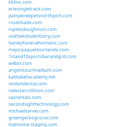
kblinc.com
eriesingletrack.com
pamperedpetsnorthport.com
rosiemade.com
tupelodoughnuts.com
olathekidsdentistry.com
hanleyfuneralhomeinc.com
mejorpaquetesorlando.com
1stand10sportsbarandgrill.com
w4btx.com
angelstouchnaillash.com
kabbalahacademy.net
smilondental.com
newstarcollision.com
sasrentals.com
secondsighttechnology.com
michaelsarver.com
greengeckogrocer.com
hlathome-staging.com