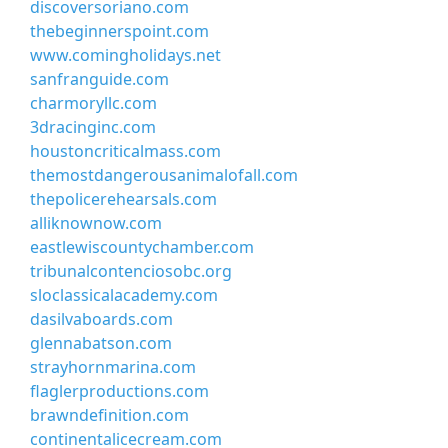
discoversoriano.com
thebeginnerspoint.com
www.comingholidays.net
sanfranguide.com
charmoryllc.com
3dracinginc.com
houstoncriticalmass.com
themostdangerousanimalofall.com
thepolicerehearsals.com
alliknownow.com
eastlewiscountychamber.com
tribunalcontenciosobc.org
sloclassicalacademy.com
dasilvaboards.com
glennabatson.com
strayhornmarina.com
flaglerproductions.com
brawndefinition.com
continentalicecream.com