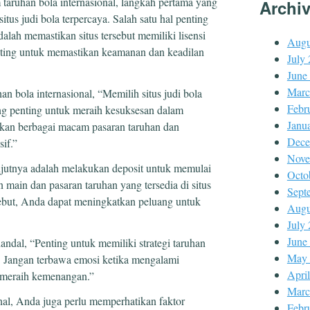
aruhan bola internasional, langkah pertama yang
Archi
tus judi bola terpercaya. Salah satu hal penting
dalah memastikan situs tersebut memiliki lisensi
Augu
enting untuk memastikan keamanan dan keadilan
July
June
Marc
n bola internasional, “Memilih situs judi bola
Febr
ng penting untuk meraih kesuksesan dalam
Janu
iakan berbagai macam pasaran taruhan dan
Dece
if.”
Nove
anjutnya adalah melakukan deposit untuk memulai
Octo
main dan pasaran taruhan yang tersedia di situs
Sept
ebut, Anda dapat meningkatkan peluang untuk
Augu
July
June
ndal, “Penting untuk memiliki strategi taruhan
May 
. Jangan terbawa emosi ketika mengalami
Apri
k meraih kemenangan.”
Marc
ional, Anda juga perlu memperhatikan faktor
Febr