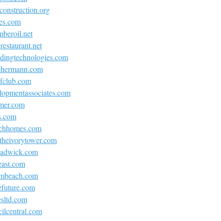
construction.org
res.com
mberoil.net
restaurant.net
ldingtechnologies.com
lehermann.com
lfclub.com
lopmentassociates.com
rmer.com
s.com
achhomes.com
theivorytower.com
hadwick.com
east.com
lmbeach.com
efuture.com
sltd.com
ilcentral.com