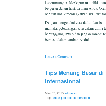
keberuntungan. Meskipun memiliki strate
berperan dalam hasil taruhan Anda. Oleh
berlatih untuk meningkatkan skill taruh
Dengan mengetahui cara daftar dan bermai
memulai petualangan seru dalam dunia ta
bertanggung jawab dan jangan sampai t
berhasil dalam taruhan Anda!
Leave a Comment
Tips Menang Besar di 
Internasional
May 19, 2025
adminrem
Tags:
situs judi bola internasional