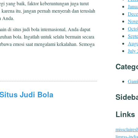
gi yang baik, faktor keberuntungan juga turut
Janu
 karena itu, jangan pernah menyerah dan teruslah
Dece
an Anda.
Nove
Octo
n di situs judi bola internasional, Anda dapat
Sept
ruhan bola. Ingatlah untuk selalu bermain secara
Augu
erbawa emosi saat mengalami kekalahan. Semoga
July
Categ
Gamb
Situs Judi Bola
Sideb
Links
missclaire
limras-indi