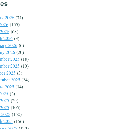
ves
st 2026
(34)
 2026
(155)
 2026
(68)
h 2026
(3)
uary 2026
(6)
ary 2026
(20)
mber 2025
(18)
mber 2025
(10)
ber 2025
(3)
ember 2025
(24)
st 2025
(34)
 2025
(2)
 2025
(29)
2025
(105)
l 2025
(150)
h 2025
(156)
uary 2025
(120)