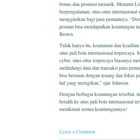
bonus dan promosi menarik. Menurut Lis
berpengalaman, situs-situs internasiona
menggiurkan bagi para pemainnya. “Den
pemain bisa mendapatkan keuntungan ta
Brown.
Tidak hanya itu, keamanan dan keadilan 
situs judi bola internasional terpercay
cyber, situs-situs terpercaya biasanya m
melindungi data dan transaksi para pem
bisa bermain dengan tenang dan fokus p
hal yang merugikan,” ujar Johnson.
Dengan berbagai keuntungan tersebut, t
beralih ke situs judi bola internasional 
menikmati semua keuntungannya!
Leave a Comment