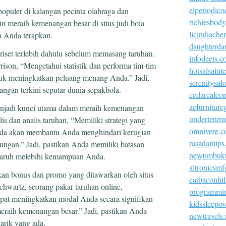
elperiodico
 populer di kalangan pecinta olahraga dan
richiesbody
n meraih kemenangan besar di situs judi bola
licindiache
sa Anda terapkan.
daughterda
riset terlebih dahulu sebelum memasang taruhan.
infodeets.
ison, “Mengetahui statistik dan performa tim-tim
hotsalsaint
tuk meningkatkan peluang menang Anda.” Jadi,
serenitysa
ngan terkini seputar dunia sepakbola.
cedarcafeo
acfurniture
enjadi kunci utama dalam meraih kemenangan
undertenmi
s dan analis taruhan, “Memiliki strategi yang
omnivere.
nda akan membantu Anda menghindari kerugian
rasadantip
ungan.” Jadi, pastikan Anda memiliki batasan
newtimbuk
ertaruh melebihi kemampuan Anda.
altronicsm
kan bonus dan promo yang ditawarkan oleh situs
eatbaconhi
chwartz, seorang pakar taruhan online,
programmin
pat meningkatkan modal Anda secara signifikan
kidssleepo
raih kemenangan besar.” Jadi, pastikan Anda
newtravels.
rik yang ada.