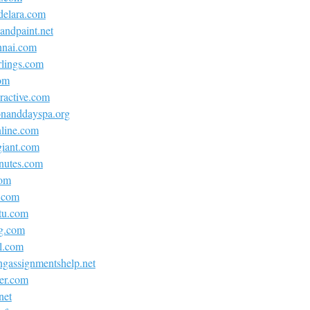
delara.com
andpaint.net
nnai.com
rlings.com
com
eractive.com
lonanddayspa.org
nline.com
giant.com
nutes.com
com
s.com
tu.com
fg.com
ll.com
gassignmentshelp.net
ver.com
net