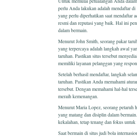
Untuk memulai petualangan Anda dalam t
perlu Anda lakukan adalah mendaftar di si
yang perlu diperhatikan saat mendaftar a
resmi dan reputasi yang baik. Hal ini p
dalam bermain.
Menurut John Smith, seorang pakar taruha
yang terpercaya adalah langkah awal ya
taruhan. Pastikan situs tersebut menyed
memiliki layanan pelanggan yang respons
Setelah berhasil mendaftar, langkah sel
taruhan. Pastikan Anda memahami aturan 
tersebut. Dengan memahami hal-hal ters
meraih kemenangan.
Menurut Maria Lopez, seorang petaruh ha
yang matang dan disiplin dalam bermain
kekalahan, tetap tenang dan fokus untu
Saat bermain di situs judi bola internas