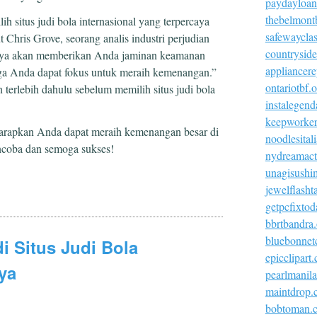
paydayloan
thebelmont
lih situs judi bola internasional yang terpercaya
safewaycla
 Chris Grove, seorang analis industri perjudian
countrysid
rcaya akan memberikan Anda jaminan keamanan
appliancere
a Anda dapat fokus untuk meraih kemenangan.”
ontariotbf.
 terlebih dahulu sebelum memilih situs judi bola
instalegen
keepworker
iharapkan Anda dapat meraih kemenangan besar di
noodlesital
encoba dan semoga sukses!
nydreamact
unagisushi
jewelflasht
getpcfixto
bbrtbandra.
bluebonnet
 Situs Judi Bola
epicclipart
ya
pearlmanil
maintdrop.
bobtoman.