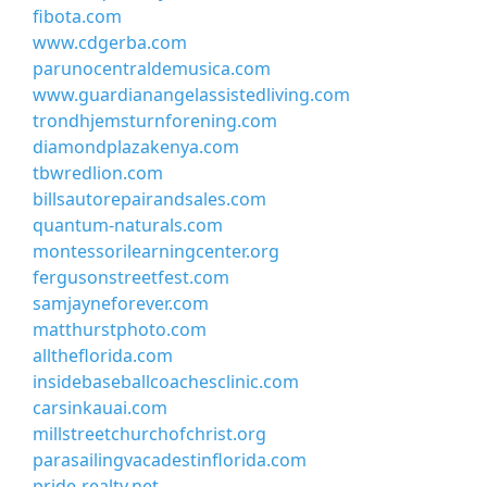
fibota.com
www.cdgerba.com
parunocentraldemusica.com
www.guardianangelassistedliving.com
trondhjemsturnforening.com
diamondplazakenya.com
tbwredlion.com
billsautorepairandsales.com
quantum-naturals.com
montessorilearningcenter.org
fergusonstreetfest.com
samjayneforever.com
matthurstphoto.com
alltheflorida.com
insidebaseballcoachesclinic.com
carsinkauai.com
millstreetchurchofchrist.org
parasailingvacadestinflorida.com
pride-realty.net