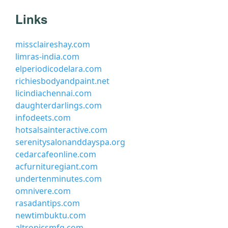
Links
missclaireshay.com
limras-india.com
elperiodicodelara.com
richiesbodyandpaint.net
licindiachennai.com
daughterdarlings.com
infodeets.com
hotsalsainteractive.com
serenitysalonanddayspa.org
cedarcafeonline.com
acfurnituregiant.com
undertenminutes.com
omnivere.com
rasadantips.com
newtimbuktu.com
altronicsmfg.com