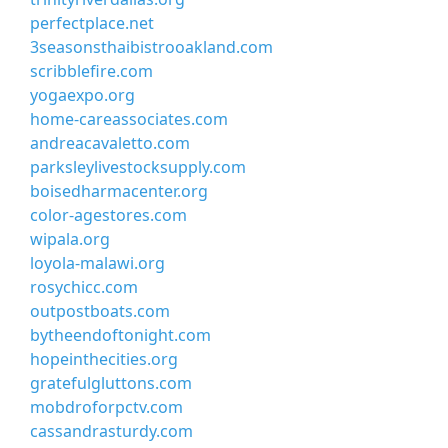
perfectplace.net
3seasonsthaibistrooakland.com
scribblefire.com
yogaexpo.org
home-careassociates.com
andreacavaletto.com
parksleylivestocksupply.com
boisedharmacenter.org
color-agestores.com
wipala.org
loyola-malawi.org
rosychicc.com
outpostboats.com
bytheendoftonight.com
hopeinthecities.org
gratefulgluttons.com
mobdroforpctv.com
cassandrasturdy.com