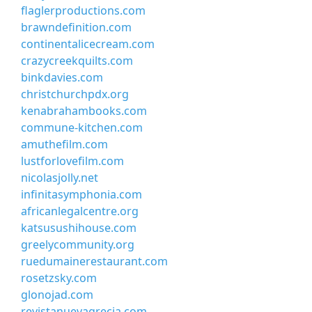
flaglerproductions.com
brawndefinition.com
continentalicecream.com
crazycreekquilts.com
binkdavies.com
christchurchpdx.org
kenabrahambooks.com
commune-kitchen.com
amuthefilm.com
lustforlovefilm.com
nicolasjolly.net
infinitasymphonia.com
africanlegalcentre.org
katsusushihouse.com
greelycommunity.org
ruedumainerestaurant.com
rosetzsky.com
glonojad.com
revistanuevagrecia.com