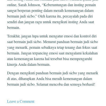
online, Sarah Johnson, “Keberuntungan dan insting pemain
sangat berperan penting dalam meraih kemenangan dalam
bermain judi sicbo.” Oleh karena itu, percayalah pada diri
sendiri dan jangan ragu untuk mengikuti insting Anda saat
bermain.
Terakhir, jangan lupa untuk mengatur emosi dan kontrol diri
saat bermain judi sicbo. Menurut panduan bermain judi sicbo
yang menarik, pemain sebaiknya tetap tenang dan fokus saat
bermain. Jangan terpancing emosi saat mengalami kekalahan
atau kemenangan karena hal tersebut bisa mempengaruhi
kinerja Anda dalam bermain.
Dengan mengikuti panduan bermain judi sicbo yang menarik
di atas, diharapkan Anda bisa meraih kemenangan dalam
bermain judi sicbo. Selamat mencoba dan semoga berhasil!
Leave a Comment