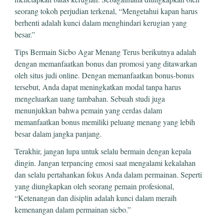
seorang tokoh perjudian terkenal, “Mengetahui kapan harus
berhenti adalah kunci dalam menghindari kerugian yang
besar.”
Tips Bermain Sicbo Agar Menang Terus berikutnya adalah
dengan memanfaatkan bonus dan promosi yang ditawarkan
oleh situs judi online. Dengan memanfaatkan bonus-bonus
tersebut, Anda dapat meningkatkan modal tanpa harus
mengeluarkan uang tambahan. Sebuah studi juga
menunjukkan bahwa pemain yang cerdas dalam
memanfaatkan bonus memiliki peluang menang yang lebih
besar dalam jangka panjang.
Terakhir, jangan lupa untuk selalu bermain dengan kepala
dingin. Jangan terpancing emosi saat mengalami kekalahan
dan selalu pertahankan fokus Anda dalam permainan. Seperti
yang diungkapkan oleh seorang pemain profesional,
“Ketenangan dan disiplin adalah kunci dalam meraih
kemenangan dalam permainan sicbo.”