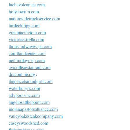
luchavolcanica.com
holycownm.com
nationwidetruckservice.com
turtleclubpg.com
greatpacifictour.com
victoriaestrella.com
thousandwavesspa.com
courtlandcenter.com
neilfindlaymsp.com
avicollisrestaurant.com
drcconline.org
v
theplacebarandgrill.com
waterburyrx.com
advpoolsinc.com
angelosatthepoint.com
indianapastorsalliance.com
valleyoakssteakcompany.com
caseyswoodshed.com
fixhairchicago.com