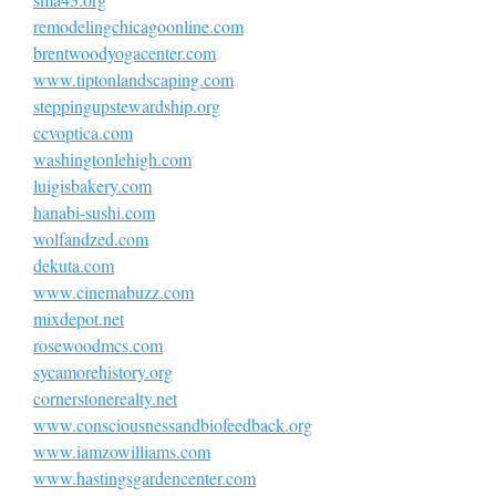
remodelingchicagoonline.com
brentwoodyogacenter.com
www.tiptonlandscaping.com
steppingupstewardship.org
ccvoptica.com
washingtonlehigh.com
luigisbakery.com
hanabi-sushi.com
wolfandzed.com
dekuta.com
www.cinemabuzz.com
mixdepot.net
rosewoodmcs.com
sycamorehistory.org
cornerstonerealty.net
www.consciousnessandbiofeedback.org
www.iamzowilliams.com
www.hastingsgardencenter.com