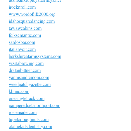
irocknroll.com
www.wordoflife2000.org
idahosquaredancing.com
tawawcabins.com
folksemantic.com
sardosbar.com
italianvolt.com
berkshirealarmssystems.com
vizslabrewing.com
dralanbittner.com
yannisandlemoni.com
weedpatchgazette.com
kblinc.com
eriesingletrack.com
pamperedpetsnorthport.com
rosiemade.com
tupelodoughnuts.com
olathekidsdentistry.com