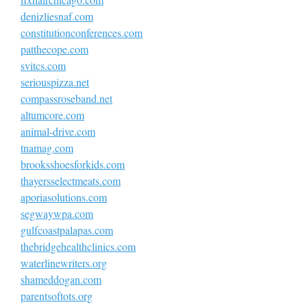
denizliesnaf.com
constitutionconferences.com
patthecope.com
svitcs.com
seriouspizza.net
compassroseband.net
altumcore.com
animal-drive.com
tnamag.com
brooksshoesforkids.com
thayersselectmeats.com
aporiasolutions.com
segwaywpa.com
gulfcoastpalapas.com
thebridgehealthclinics.com
waterlinewriters.org
shameddogan.com
parentsoftots.org