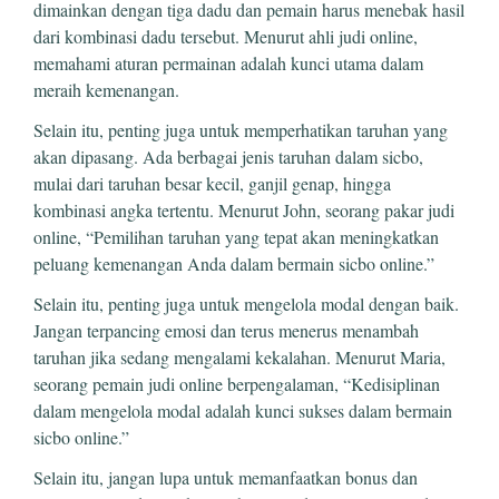
dimainkan dengan tiga dadu dan pemain harus menebak hasil
dari kombinasi dadu tersebut. Menurut ahli judi online,
memahami aturan permainan adalah kunci utama dalam
meraih kemenangan.
Selain itu, penting juga untuk memperhatikan taruhan yang
akan dipasang. Ada berbagai jenis taruhan dalam sicbo,
mulai dari taruhan besar kecil, ganjil genap, hingga
kombinasi angka tertentu. Menurut John, seorang pakar judi
online, “Pemilihan taruhan yang tepat akan meningkatkan
peluang kemenangan Anda dalam bermain sicbo online.”
Selain itu, penting juga untuk mengelola modal dengan baik.
Jangan terpancing emosi dan terus menerus menambah
taruhan jika sedang mengalami kekalahan. Menurut Maria,
seorang pemain judi online berpengalaman, “Kedisiplinan
dalam mengelola modal adalah kunci sukses dalam bermain
sicbo online.”
Selain itu, jangan lupa untuk memanfaatkan bonus dan