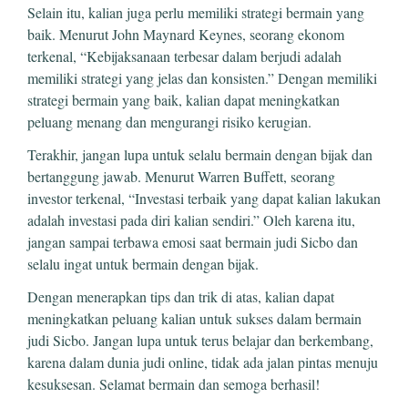
Selain itu, kalian juga perlu memiliki strategi bermain yang
baik. Menurut John Maynard Keynes, seorang ekonom
terkenal, “Kebijaksanaan terbesar dalam berjudi adalah
memiliki strategi yang jelas dan konsisten.” Dengan memiliki
strategi bermain yang baik, kalian dapat meningkatkan
peluang menang dan mengurangi risiko kerugian.
Terakhir, jangan lupa untuk selalu bermain dengan bijak dan
bertanggung jawab. Menurut Warren Buffett, seorang
investor terkenal, “Investasi terbaik yang dapat kalian lakukan
adalah investasi pada diri kalian sendiri.” Oleh karena itu,
jangan sampai terbawa emosi saat bermain judi Sicbo dan
selalu ingat untuk bermain dengan bijak.
Dengan menerapkan tips dan trik di atas, kalian dapat
meningkatkan peluang kalian untuk sukses dalam bermain
judi Sicbo. Jangan lupa untuk terus belajar dan berkembang,
karena dalam dunia judi online, tidak ada jalan pintas menuju
kesuksesan. Selamat bermain dan semoga berhasil!