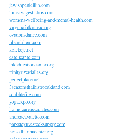
jewishpenicillin.com
tomsavagestudios.com
womens-wellbeing-and-mental-health.com
virginiafolkmusic.org
ovationsdance.com
ribandrhein.com
kolekcje.net
catolicanto.com
lbkeducationcenter.org
trinityriverdallas.org
perfectplace.net
3seasonsthaibistrooakland.com
scribblefire.com
yogaexpo.org
home-careassociates.com
andreacavaletto.com
parksleylivestocksupply.com
boisedharmacenter.org
color-agestores.com