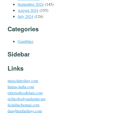
September 2024
(145)
August 2024
(155)
July 2024
(124)
Categories
Gambling
Sidebar
Links
missclaireshay.com
limras-india.com
elperiodicodelara.com
richiesbodyandpaint.net
licindiachennai.com
daughterdarlings.com