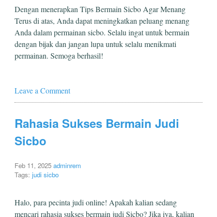
Dengan menerapkan Tips Bermain Sicbo Agar Menang
Terus di atas, Anda dapat meningkatkan peluang menang
Anda dalam permainan sicbo. Selalu ingat untuk bermain
dengan bijak dan jangan lupa untuk selalu menikmati
permainan. Semoga berhasil!
Leave a Comment
Rahasia Sukses Bermain Judi
Sicbo
Feb 11, 2025
adminrem
Tags:
judi sicbo
Halo, para pecinta judi online! Apakah kalian sedang
mencari rahasia sukses bermain judi Sicbo? Jika iya, kalian