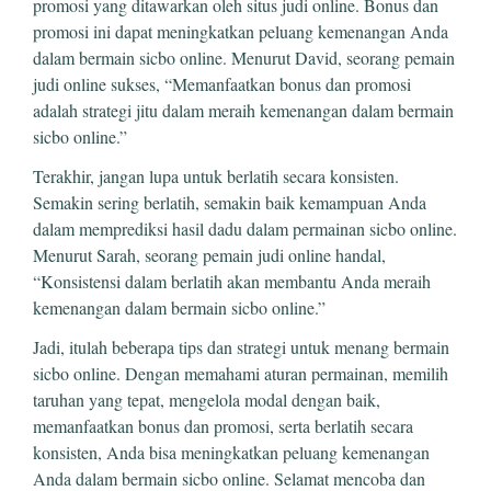
promosi yang ditawarkan oleh situs judi online. Bonus dan
promosi ini dapat meningkatkan peluang kemenangan Anda
dalam bermain sicbo online. Menurut David, seorang pemain
judi online sukses, “Memanfaatkan bonus dan promosi
adalah strategi jitu dalam meraih kemenangan dalam bermain
sicbo online.”
Terakhir, jangan lupa untuk berlatih secara konsisten.
Semakin sering berlatih, semakin baik kemampuan Anda
dalam memprediksi hasil dadu dalam permainan sicbo online.
Menurut Sarah, seorang pemain judi online handal,
“Konsistensi dalam berlatih akan membantu Anda meraih
kemenangan dalam bermain sicbo online.”
Jadi, itulah beberapa tips dan strategi untuk menang bermain
sicbo online. Dengan memahami aturan permainan, memilih
taruhan yang tepat, mengelola modal dengan baik,
memanfaatkan bonus dan promosi, serta berlatih secara
konsisten, Anda bisa meningkatkan peluang kemenangan
Anda dalam bermain sicbo online. Selamat mencoba dan