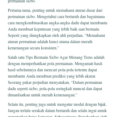
permainan sicbo.
Pertama-tama, penting untuk memahami aturan dasar dari
permainan sicbo. Mengetahui cara bertaruh dan bagaimana
cara mengkombinasikan angka-angka dadu dapat membantu
Anda membuat keputusan yang lebih baik saat bermain.
Seperti yang diungkapkan oleh ahli perjudian, “Memahami
aturan permainan adalah kunci utama dalam meraih
kemenangan secara konsisten.”
Salah satu Tips Bermain Sicbo Agar Menang Terus adalah
dengan memperhatikan pola permainan. Mengamati hasil-
hasil sebelumnya dan mencari pola-pola tertentu dapat
membantu Anda membuat prediksi yang lebih akurat.
Seorang pakar perjudian menyatakan, “Dalam permainan
dadu seperti sicbo, pola-pola seringkali muncul dan dapat
dimanfaatkan untuk meraih kemenangan.”
Selain itu, penting juga untuk mengatur modal dengan bijak.
Jangan terlalu serakah dalam bertaruh dan selalu ingat untuk
menetapkan batas kerugian. Sebagaimana diungkapkan oleh