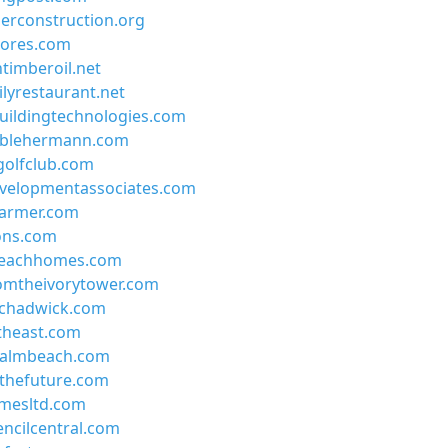
erconstruction.org
tores.com
ntimberoil.net
lyrestaurant.net
uildingtechnologies.com
ablehermann.com
golfclub.com
velopmentassociates.com
farmer.com
ons.com
beachhomes.com
omtheivorytower.com
chadwick.com
theast.com
palmbeach.com
tthefuture.com
mesltd.com
ncilcentral.com