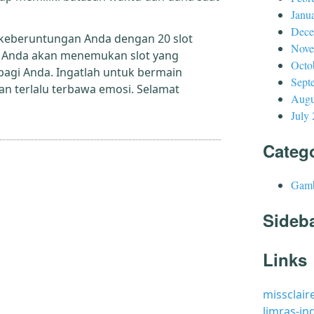
Janu
Dece
 keberuntungan Anda dengan 20 slot
Nove
n Anda akan menemukan slot yang
Octo
gi Anda. Ingatlah untuk bermain
Sept
n terlalu terbawa emosi. Selamat
Augu
July
Categ
Gamb
Sideb
Links
missclai
limras-in