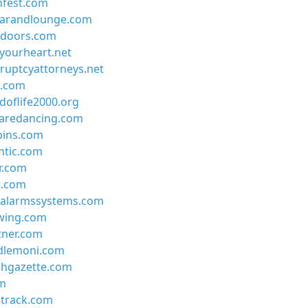
lmfest.com
barandlounge.com
tdoors.com
yourheart.net
ruptcyattorneys.net
l.com
oflife2000.org
aredancing.com
ins.com
ntic.com
r.com
lt.com
ealarmssystems.com
ewing.com
tner.com
dlemoni.com
hgazette.com
om
etrack.com