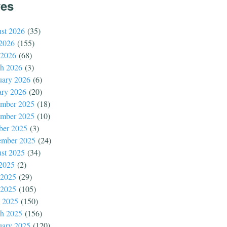
ves
st 2026
(35)
 2026
(155)
 2026
(68)
h 2026
(3)
uary 2026
(6)
ary 2026
(20)
mber 2025
(18)
mber 2025
(10)
ber 2025
(3)
ember 2025
(24)
st 2025
(34)
 2025
(2)
 2025
(29)
2025
(105)
l 2025
(150)
h 2025
(156)
uary 2025
(120)