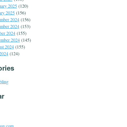
uary 2025
(120)
ary 2025
(156)
mber 2024
(156)
mber 2024
(153)
ber 2024
(155)
ember 2024
(145)
st 2024
(155)
 2024
(124)
ories
ling
ar
shay.com