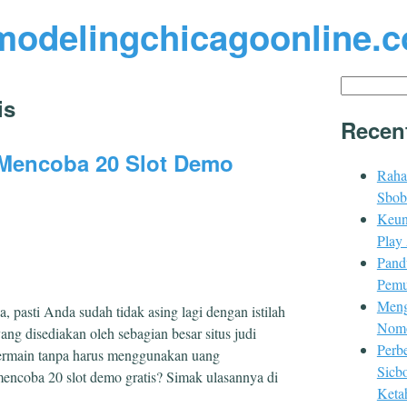
modelingchicagoonline.
Search
is
for:
Recen
Mencoba 20 Slot Demo
Raha
Sbobe
Keun
Play
Pand
Pemu
Meng
, pasti Anda sudah tidak asing lagi dengan istilah
Nomo
ang disediakan oleh sebagian besar situs judi
Perb
ermain tanpa harus menggunakan uang
Sicb
ncoba 20 slot demo gratis? Simak ulasannya di
Keta