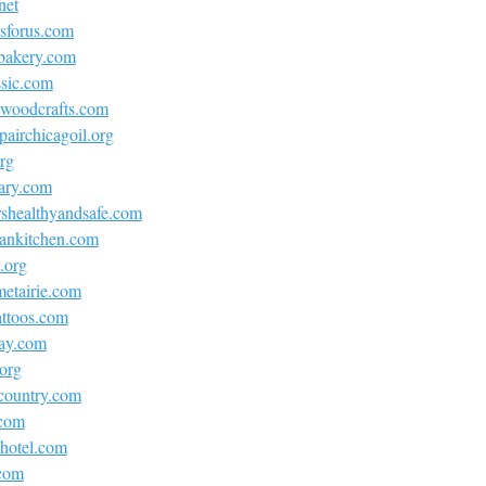
net
sforus.com
bakery.com
ssic.com
ewoodcrafts.com
pairchicagoil.org
org
dary.com
shealthyandsafe.com
iankitchen.com
.org
metairie.com
attoos.com
day.com
org
country.com
.com
ahotel.com
com