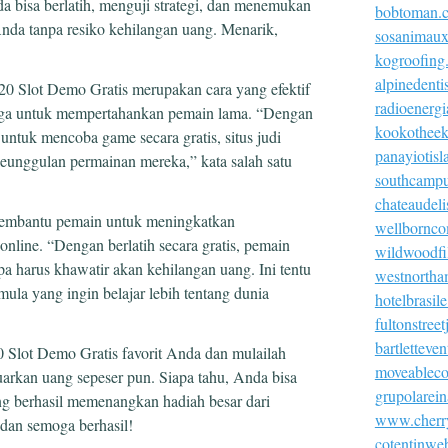
bisa berlatih, menguji strategi, dan menemukan
bobtoman.
Anda tanpa resiko kehilangan uang. Menarik,
sosanimaux
kogroofing
alpinedentis
 20 Slot Demo Gratis merupakan cara yang efektif
radioenerg
uga untuk mempertahankan pemain lama. “Dengan
kookothee
tuk mencoba game secara gratis, situs judi
panayiotis
keunggulan permainan mereka,” kata salah satu
southcamp
chateaudel
 membantu pemain untuk meningkatkan
wellbornco
nline. “Dengan berlatih secara gratis, pemain
wildwoodfi
harus khawatir akan kehilangan uang. Ini tentu
westnortha
ula yang ingin belajar lebih tentang dunia
hotelbrasil
fultonstree
bartletteven
0 Slot Demo Gratis favorit Anda dan mulailah
moveableco
rkan uang sepeser pun. Siapa tahu, Anda bisa
grupolarei
ng berhasil memenangkan hadiah besar dari
www.cherr
 dan semoga berhasil!
cotentinwe