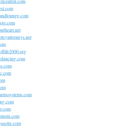
ilcentral.com
fest.com
randlounge.com
oors.com
urheart.net
tcyattorneys.net
com
life2000.org
edancing.com
ns.com
ic.com
com
.com
larmssystems.com
ing.com
er.com
emoni.com
azette.com