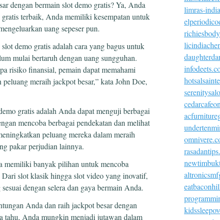
esar dengan bermain slot demo gratis? Ya, Anda
limras-indi
 gratis terbaik, Anda memiliki kesempatan untuk
elperiodico
mengeluarkan uang sepeser pun.
richiesbody
licindiache
 slot demo gratis adalah cara yang bagus untuk
daughterda
elum mulai bertaruh dengan uang sungguhan.
infodeets.
pa risiko finansial, pemain dapat memahami
hotsalsaint
peluang meraih jackpot besar,” kata John Doe,
serenitysa
cedarcafeo
 demo gratis adalah Anda dapat menguji berbagai
acfurniture
“Dengan mencoba berbagai pendekatan dan melihat
undertenmi
 meningkatkan peluang mereka dalam meraih
omnivere.
ng pakar perjudian lainnya.
rasadantip
newtimbuk
da memiliki banyak pilihan untuk mencoba
altronicsm
Dari slot klasik hingga slot video yang inovatif,
eatbaconhi
esuai dengan selera dan gaya bermain Anda.
programmin
ntungan Anda dan raih jackpot besar dengan
kidssleepo
apa tahu, Anda mungkin menjadi jutawan dalam