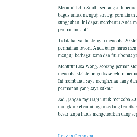
Menurut John Smith, seorang ahli perjudi
bagus untuk menguji strategi permaina
sungguhan. Ini dapat membantu Anda mema
permainan slot.”
Tidak hanya itu, dengan mencoba 20 slo
permainan favorit Anda tanpa harus me
menguji berbagai tema dan fitur bonus ya
Menurut Lisa Wong, seorang pemain slot
mencoba slot demo gratis sebelum memu
Ini membantu saya menghemat uang dan 
permainan yang saya sukai.”
Jadi, jangan ragu lagi untuk mencoba 20 
mungkin keberuntungan sedang berpiha
besar tanpa harus mengeluarkan uang se
Leave a Comment