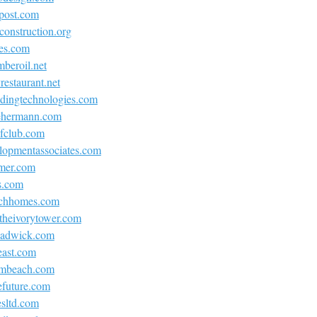
gpost.com
construction.org
res.com
mberoil.net
restaurant.net
ldingtechnologies.com
lehermann.com
lfclub.com
lopmentassociates.com
rmer.com
s.com
achhomes.com
theivorytower.com
hadwick.com
east.com
lmbeach.com
efuture.com
sltd.com