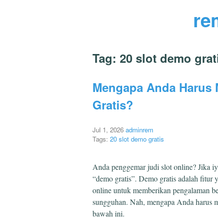
re
Tag:
20 slot demo grat
Mengapa Anda Harus 
Gratis?
Jul 1, 2026
adminrem
Tags:
20 slot demo gratis
Anda penggemar judi slot online? Jika iya
“demo gratis”. Demo gratis adalah fitur y
online untuk memberikan pengalaman b
sungguhan. Nah, mengapa Anda harus me
bawah ini.