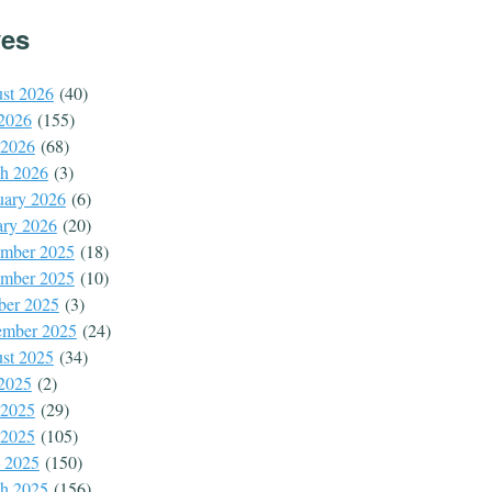
ves
st 2026
(40)
 2026
(155)
 2026
(68)
h 2026
(3)
uary 2026
(6)
ary 2026
(20)
mber 2025
(18)
mber 2025
(10)
ber 2025
(3)
ember 2025
(24)
st 2025
(34)
 2025
(2)
 2025
(29)
2025
(105)
l 2025
(150)
h 2025
(156)