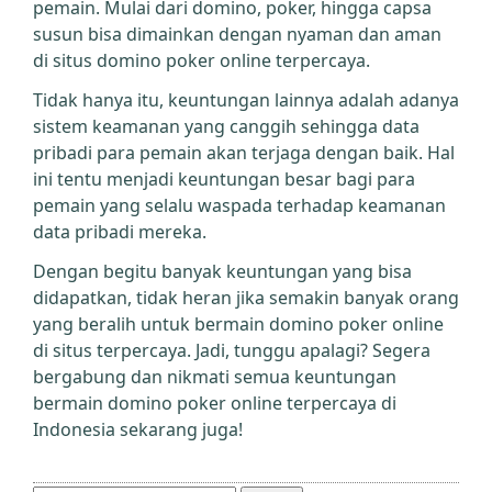
pemain. Mulai dari domino, poker, hingga capsa
susun bisa dimainkan dengan nyaman dan aman
di situs domino poker online terpercaya.
Tidak hanya itu, keuntungan lainnya adalah adanya
sistem keamanan yang canggih sehingga data
pribadi para pemain akan terjaga dengan baik. Hal
ini tentu menjadi keuntungan besar bagi para
pemain yang selalu waspada terhadap keamanan
data pribadi mereka.
Dengan begitu banyak keuntungan yang bisa
didapatkan, tidak heran jika semakin banyak orang
yang beralih untuk bermain domino poker online
di situs terpercaya. Jadi, tunggu apalagi? Segera
bergabung dan nikmati semua keuntungan
bermain domino poker online terpercaya di
Indonesia sekarang juga!