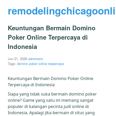
remodelingchicagoonl
Keuntungan Bermain Domino
Poker Online Terpercaya di
Indonesia
Jun 21, 2026
adminrem
Tags:
domino poker online terpercaya
Keuntungan Bermain Domino Poker Online
Terpercaya di Indonesia
Siapa yang tidak suka bermain domino poker
online? Game yang satu ini memang sangat
populer di kalangan pecinta judi online di
Indonesia. Apalagi jika bermain di situs yang