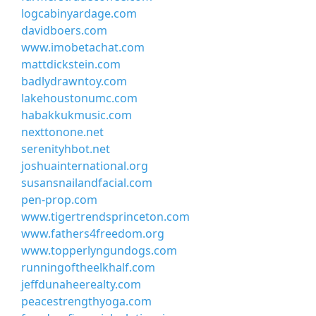
logcabinyardage.com
davidboers.com
www.imobetachat.com
mattdickstein.com
badlydrawntoy.com
lakehoustonumc.com
habakkukmusic.com
nexttonone.net
serenityhbot.net
joshuainternational.org
susansnailandfacial.com
pen-prop.com
www.tigertrendsprinceton.com
www.fathers4freedom.org
www.topperlyngundogs.com
runningoftheelkhalf.com
jeffdunaheerealty.com
peacestrengthyoga.com