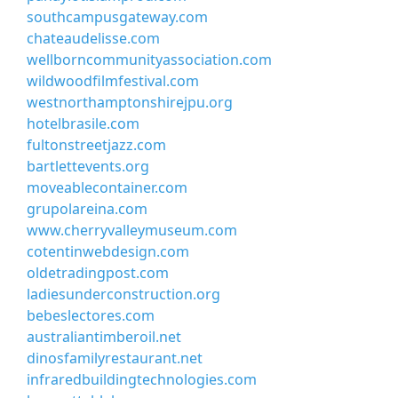
southcampusgateway.com
chateaudelisse.com
wellborncommunityassociation.com
wildwoodfilmfestival.com
westnorthamptonshirejpu.org
hotelbrasile.com
fultonstreetjazz.com
bartlettevents.org
moveablecontainer.com
grupolareina.com
www.cherryvalleymuseum.com
cotentinwebdesign.com
oldetradingpost.com
ladiesunderconstruction.org
bebeslectores.com
australiantimberoil.net
dinosfamilyrestaurant.net
infraredbuildingtechnologies.com