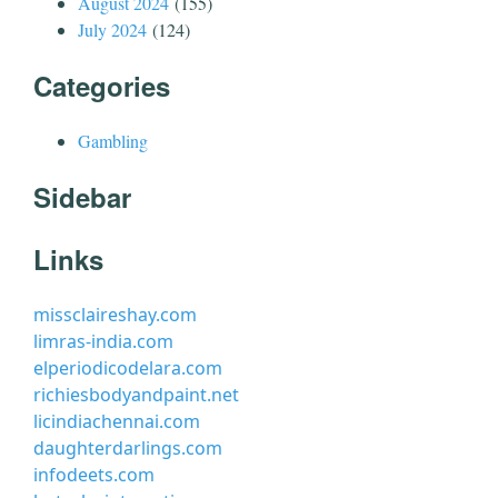
August 2024
(155)
July 2024
(124)
Categories
Gambling
Sidebar
Links
missclaireshay.com
limras-india.com
elperiodicodelara.com
richiesbodyandpaint.net
licindiachennai.com
daughterdarlings.com
infodeets.com