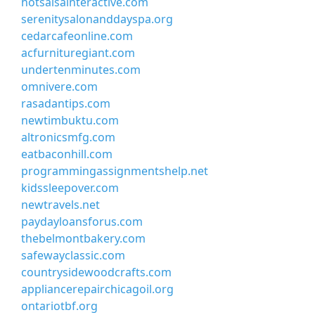
hotsalsainteractive.com
serenitysalonanddayspa.org
cedarcafeonline.com
acfurnituregiant.com
undertenminutes.com
omnivere.com
rasadantips.com
newtimbuktu.com
altronicsmfg.com
eatbaconhill.com
programmingassignmentshelp.net
kidssleepover.com
newtravels.net
paydayloansforus.com
thebelmontbakery.com
safewayclassic.com
countrysidewoodcrafts.com
appliancerepairchicagoil.org
ontariotbf.org