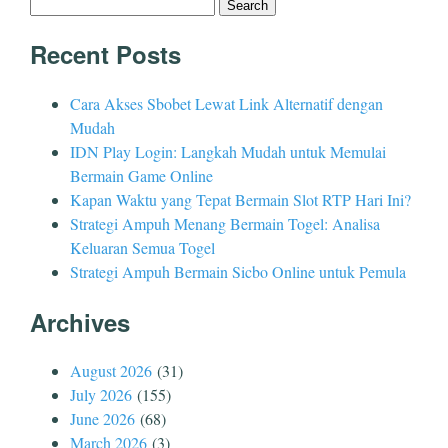
Search
for:
Recent Posts
Cara Akses Sbobet Lewat Link Alternatif dengan
Mudah
IDN Play Login: Langkah Mudah untuk Memulai
Bermain Game Online
Kapan Waktu yang Tepat Bermain Slot RTP Hari Ini?
Strategi Ampuh Menang Bermain Togel: Analisa
Keluaran Semua Togel
Strategi Ampuh Bermain Sicbo Online untuk Pemula
Archives
August 2026
(31)
July 2026
(155)
June 2026
(68)
March 2026
(3)