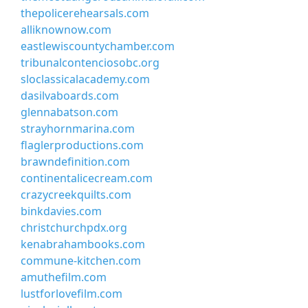
thepolicerehearsals.com
alliknownow.com
eastlewiscountychamber.com
tribunalcontenciosobc.org
sloclassicalacademy.com
dasilvaboards.com
glennabatson.com
strayhornmarina.com
flaglerproductions.com
brawndefinition.com
continentalicecream.com
crazycreekquilts.com
binkdavies.com
christchurchpdx.org
kenabrahambooks.com
commune-kitchen.com
amuthefilm.com
lustforlovefilm.com