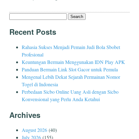
Search
for:
Recent Posts
Rahasia Sukses Menjadi Pemain Judi Bola Sbobet
Profesional
Keuntungan Bermain Menggunakan IDN Play APK
Panduan Bermain Link Slot Gacor untuk Pemula
Mengenal Lebih Dekat Sejarah Permainan Nomor
Togel di Indonesia
Perbedaan Sicbo Online Uang Asli dengan Sicbo
Konvensional yang Perlu Anda Ketahui
Archives
August 2026
(40)
July 2026
(155)