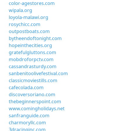
color-agestores.com
wipala.org
loyola-malawi.org
rosychicc.com
outpostboats.com
bytheendoftonight.com
hopeinthecities.org
gratefulgluttons.com
mobdroforpctv.com
cassandrasturdy.com
sanbenitoolivefestival.com
classicmoviestills.com
cafecolada.com
discoversoriano.com
thebeginnerspoint.com
www.comingholidays.net
sanfranguide.com
charmoryllc.com
3dracinginc.com