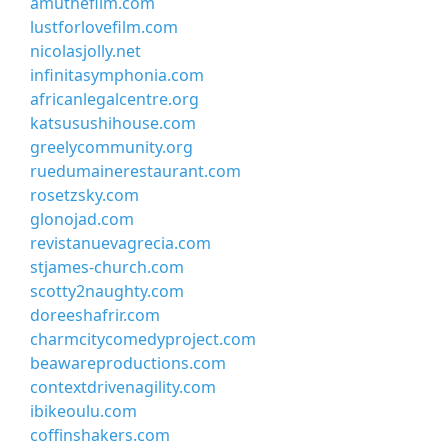
amuthefilm.com
lustforlovefilm.com
nicolasjolly.net
infinitasymphonia.com
africanlegalcentre.org
katsusushihouse.com
greelycommunity.org
ruedumainerestaurant.com
rosetzsky.com
glonojad.com
revistanuevagrecia.com
stjames-church.com
scotty2naughty.com
doreeshafrir.com
charmcitycomedyproject.com
beawareproductions.com
contextdrivenagility.com
ibikeoulu.com
coffinshakers.com