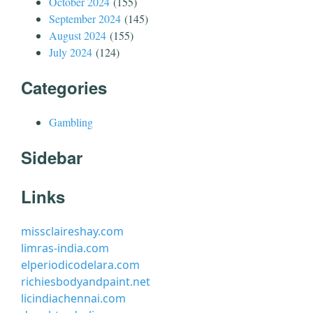
October 2024
(155)
September 2024
(145)
August 2024
(155)
July 2024
(124)
Categories
Gambling
Sidebar
Links
missclaireshay.com
limras-india.com
elperiodicodelara.com
richiesbodyandpaint.net
licindiachennai.com