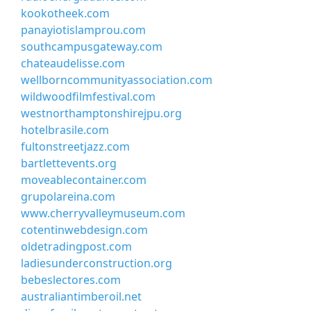
kookotheek.com
panayiotislamprou.com
southcampusgateway.com
chateaudelisse.com
wellborncommunityassociation.com
wildwoodfilmfestival.com
westnorthamptonshirejpu.org
hotelbrasile.com
fultonstreetjazz.com
bartlettevents.org
moveablecontainer.com
grupolareina.com
www.cherryvalleymuseum.com
cotentinwebdesign.com
oldetradingpost.com
ladiesunderconstruction.org
bebeslectores.com
australiantimberoil.net