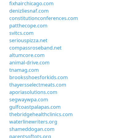
fixhairchicago.com
denizliesnaf.com
constitutionconferences.com
patthecope.com
svitcs.com
seriouspizza.net
compassroseband.net
altumcore.com
animal-drive.com
tnamag.com
brooksshoesforkids.com
thayersselectmeats.com
aporiasolutions.com
segwaywpa.com
gulfcoastpalapas.com
thebridgehealthclinics.com
waterlinewriters.org
shameddogan.com
parentsoftots.org