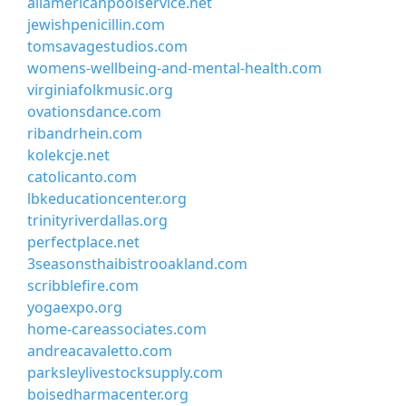
allamericanpoolservice.net
jewishpenicillin.com
tomsavagestudios.com
womens-wellbeing-and-mental-health.com
virginiafolkmusic.org
ovationsdance.com
ribandrhein.com
kolekcje.net
catolicanto.com
lbkeducationcenter.org
trinityriverdallas.org
perfectplace.net
3seasonsthaibistrooakland.com
scribblefire.com
yogaexpo.org
home-careassociates.com
andreacavaletto.com
parksleylivestocksupply.com
boisedharmacenter.org