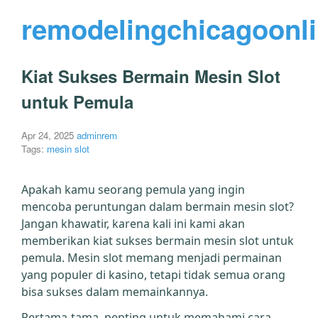
remodelingchicagoonl
Kiat Sukses Bermain Mesin Slot
untuk Pemula
Apr 24, 2025
adminrem
Tags:
mesin slot
Apakah kamu seorang pemula yang ingin
mencoba peruntungan dalam bermain mesin slot?
Jangan khawatir, karena kali ini kami akan
memberikan kiat sukses bermain mesin slot untuk
pemula. Mesin slot memang menjadi permainan
yang populer di kasino, tetapi tidak semua orang
bisa sukses dalam memainkannya.
Pertama-tama, penting untuk memahami cara