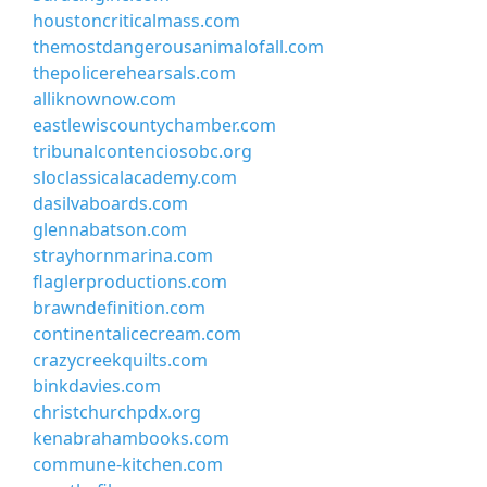
houstoncriticalmass.com
themostdangerousanimalofall.com
thepolicerehearsals.com
alliknownow.com
eastlewiscountychamber.com
tribunalcontenciosobc.org
sloclassicalacademy.com
dasilvaboards.com
glennabatson.com
strayhornmarina.com
flaglerproductions.com
brawndefinition.com
continentalicecream.com
crazycreekquilts.com
binkdavies.com
christchurchpdx.org
kenabrahambooks.com
commune-kitchen.com