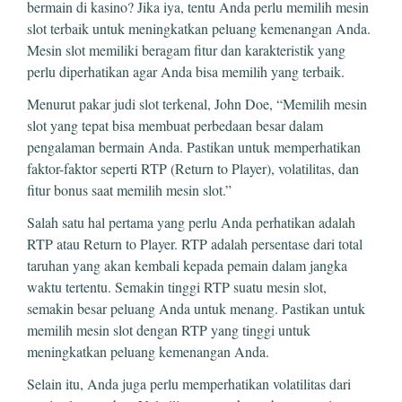
bermain di kasino? Jika iya, tentu Anda perlu memilih mesin
slot terbaik untuk meningkatkan peluang kemenangan Anda.
Mesin slot memiliki beragam fitur dan karakteristik yang
perlu diperhatikan agar Anda bisa memilih yang terbaik.
Menurut pakar judi slot terkenal, John Doe, “Memilih mesin
slot yang tepat bisa membuat perbedaan besar dalam
pengalaman bermain Anda. Pastikan untuk memperhatikan
faktor-faktor seperti RTP (Return to Player), volatilitas, dan
fitur bonus saat memilih mesin slot.”
Salah satu hal pertama yang perlu Anda perhatikan adalah
RTP atau Return to Player. RTP adalah persentase dari total
taruhan yang akan kembali kepada pemain dalam jangka
waktu tertentu. Semakin tinggi RTP suatu mesin slot,
semakin besar peluang Anda untuk menang. Pastikan untuk
memilih mesin slot dengan RTP yang tinggi untuk
meningkatkan peluang kemenangan Anda.
Selain itu, Anda juga perlu memperhatikan volatilitas dari