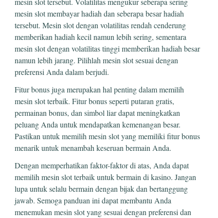
mesin slot tersebut. Volatilitas mengukur seberapa sering
mesin slot membayar hadiah dan seberapa besar hadiah
tersebut. Mesin slot dengan volatilitas rendah cenderung
memberikan hadiah kecil namun lebih sering, sementara
mesin slot dengan volatilitas tinggi memberikan hadiah besar
namun lebih jarang. Pilihlah mesin slot sesuai dengan
preferensi Anda dalam berjudi.
Fitur bonus juga merupakan hal penting dalam memilih
mesin slot terbaik. Fitur bonus seperti putaran gratis,
permainan bonus, dan simbol liar dapat meningkatkan
peluang Anda untuk mendapatkan kemenangan besar.
Pastikan untuk memilih mesin slot yang memiliki fitur bonus
menarik untuk menambah keseruan bermain Anda.
Dengan memperhatikan faktor-faktor di atas, Anda dapat
memilih mesin slot terbaik untuk bermain di kasino. Jangan
lupa untuk selalu bermain dengan bijak dan bertanggung
jawab. Semoga panduan ini dapat membantu Anda
menemukan mesin slot yang sesuai dengan preferensi dan