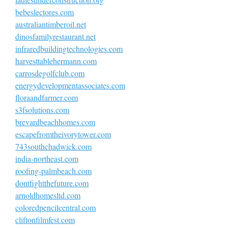
bebeslectores.com
australiantimberoil.net
dinosfamilyrestaurant.net
infraredbuildingtechnologies.com
harvesttablehermann.com
carrosdegolfclub.com
energydevelopmentassociates.com
floraandfarmer.com
s3fsolutions.com
brevardbeachhomes.com
escapefromtheivorytower.com
743southchadwick.com
india-northeast.com
roofing-palmbeach.com
dontfightthefuture.com
arnoldhomesltd.com
coloredpencilcentral.com
cliftonfilmfest.com