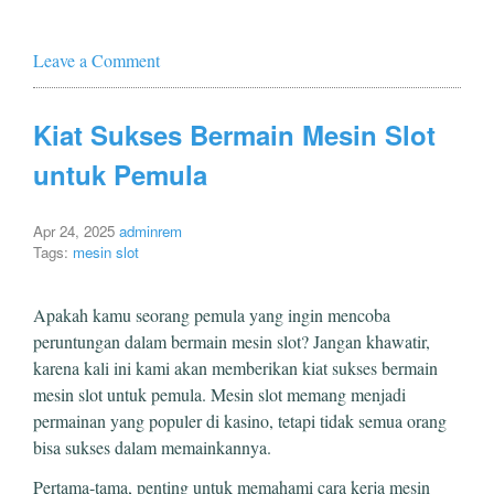
Leave a Comment
Kiat Sukses Bermain Mesin Slot
untuk Pemula
Apr 24, 2025
adminrem
Tags:
mesin slot
Apakah kamu seorang pemula yang ingin mencoba
peruntungan dalam bermain mesin slot? Jangan khawatir,
karena kali ini kami akan memberikan kiat sukses bermain
mesin slot untuk pemula. Mesin slot memang menjadi
permainan yang populer di kasino, tetapi tidak semua orang
bisa sukses dalam memainkannya.
Pertama-tama, penting untuk memahami cara kerja mesin