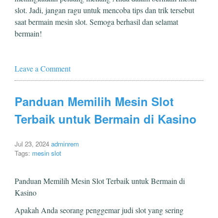
slot. Jadi, jangan ragu untuk mencoba tips dan trik tersebut
saat bermain mesin slot. Semoga berhasil dan selamat
bermain!
Leave a Comment
Panduan Memilih Mesin Slot
Terbaik untuk Bermain di Kasino
Jul 23, 2024
adminrem
Tags:
mesin slot
Panduan Memilih Mesin Slot Terbaik untuk Bermain di
Kasino
Apakah Anda seorang penggemar judi slot yang sering