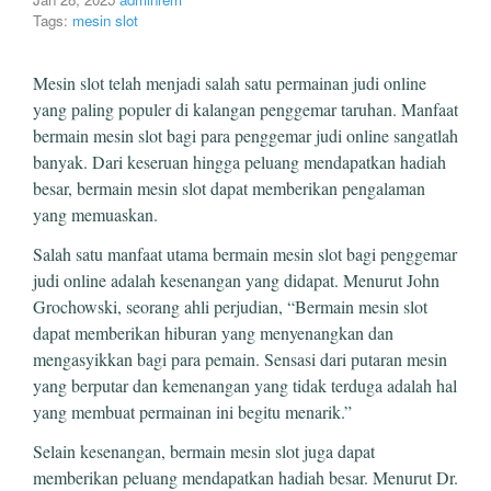
Tags:
mesin slot
Mesin slot telah menjadi salah satu permainan judi online
yang paling populer di kalangan penggemar taruhan. Manfaat
bermain mesin slot bagi para penggemar judi online sangatlah
banyak. Dari keseruan hingga peluang mendapatkan hadiah
besar, bermain mesin slot dapat memberikan pengalaman
yang memuaskan.
Salah satu manfaat utama bermain mesin slot bagi penggemar
judi online adalah kesenangan yang didapat. Menurut John
Grochowski, seorang ahli perjudian, “Bermain mesin slot
dapat memberikan hiburan yang menyenangkan dan
mengasyikkan bagi para pemain. Sensasi dari putaran mesin
yang berputar dan kemenangan yang tidak terduga adalah hal
yang membuat permainan ini begitu menarik.”
Selain kesenangan, bermain mesin slot juga dapat
memberikan peluang mendapatkan hadiah besar. Menurut Dr.