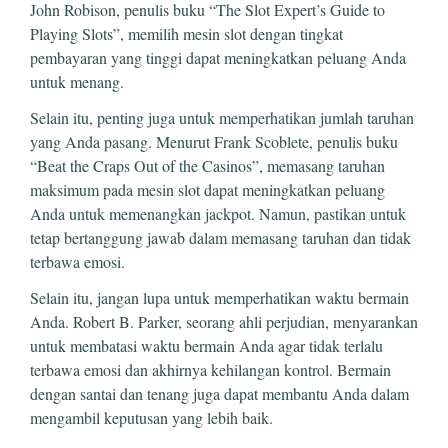
John Robison, penulis buku “The Slot Expert’s Guide to
Playing Slots”, memilih mesin slot dengan tingkat
pembayaran yang tinggi dapat meningkatkan peluang Anda
untuk menang.
Selain itu, penting juga untuk memperhatikan jumlah taruhan
yang Anda pasang. Menurut Frank Scoblete, penulis buku
“Beat the Craps Out of the Casinos”, memasang taruhan
maksimum pada mesin slot dapat meningkatkan peluang
Anda untuk memenangkan jackpot. Namun, pastikan untuk
tetap bertanggung jawab dalam memasang taruhan dan tidak
terbawa emosi.
Selain itu, jangan lupa untuk memperhatikan waktu bermain
Anda. Robert B. Parker, seorang ahli perjudian, menyarankan
untuk membatasi waktu bermain Anda agar tidak terlalu
terbawa emosi dan akhirnya kehilangan kontrol. Bermain
dengan santai dan tenang juga dapat membantu Anda dalam
mengambil keputusan yang lebih baik.