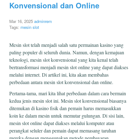
Konvensional dan Online
Mar 16, 2025
adminrem
Tags:
mesin slot
Mesin slot telah menjadi salah satu permainan kasino yang
paling populer di seluruh dunia. Namun, dengan kemajuan
teknologi, mesin slot konvensional yang kita kenal telah
bertransformasi menjadi mesin slot online yang dapat diakses
melalui internet. Di artikel ini, kita akan membahas
perbedaan antara mesin slot konvensional dan online.
Pertama-tama, mari kita lihat perbedaan dalam cara bermain
kedua jenis mesin slot ini. Mesin slot konvensional biasanya
ditemukan di kasino fisik dan pemain harus memasukkan
koin ke dalam mesin untuk memutar gulungan. Di sisi lain,
mesin slot online dapat diakses melalui komputer atau
perangkat seluler dan pemain dapat memasang taruhan
mereka dengan menggunakan metode pembayaran