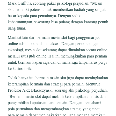
Mark Griffiths, seorang pakar psikologi perjudian, “Mesin
slot memiliki potensi untuk memberikan hadiah yang sangat
besar kepada para pemainnya. Dengan sedikit
keberuntungan, seseorang bisa pulang dengan kantong penuh
uang tunai.”
Manfaat lain dari bermain mesin slot bagi penggemar judi
online adalah kemudahan akses. Dengan perkembangan
teknologi, mesin slot sekarang dapat dimainkan secara online
melalui situs judi online. Hal ini memungkinkan para pemain
untuk bermain kapan saja dan di mana saja tanpa harus pergi
ke kasino fisik.
Tidak hanya itu, bermain mesin slot juga dapat meningkatkan
keterampilan bermain dan strategi para pemain. Menurut
Profesor Alex Blaszczynski, seorang ahli psikologi perjudian,
“Bermain mesin slot dapat melatih keterampilan analisis dan
pengambilan keputusan para pemain. Dengan memahami
pola permainan dan mengembangkan strategi yang tepat,
para pemain dapat meningkatkan peluang menang mereka.”