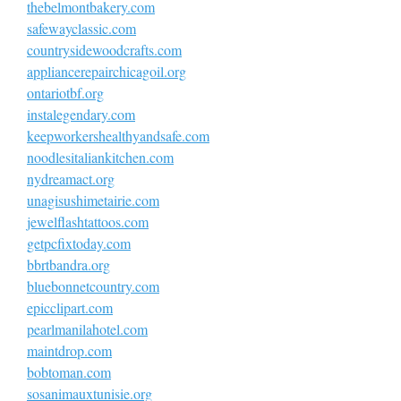
thebelmontbakery.com
safewayclassic.com
countrysidewoodcrafts.com
appliancerepairchicagoil.org
ontariotbf.org
instalegendary.com
keepworkershealthyandsafe.com
noodlesitaliankitchen.com
nydreamact.org
unagisushimetairie.com
jewelflashtattoos.com
getpcfixtoday.com
bbrtbandra.org
bluebonnetcountry.com
epicclipart.com
pearlmanilahotel.com
maintdrop.com
bobtoman.com
sosanimauxtunisie.org