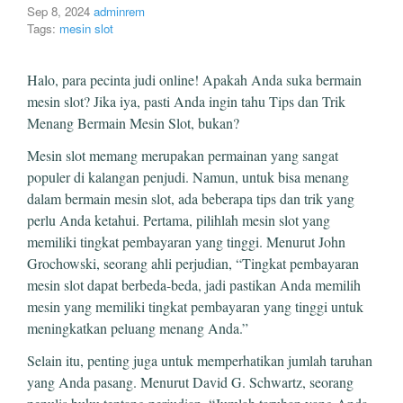
Sep 8, 2024
adminrem
Tags:
mesin slot
Halo, para pecinta judi online! Apakah Anda suka bermain
mesin slot? Jika iya, pasti Anda ingin tahu Tips dan Trik
Menang Bermain Mesin Slot, bukan?
Mesin slot memang merupakan permainan yang sangat
populer di kalangan penjudi. Namun, untuk bisa menang
dalam bermain mesin slot, ada beberapa tips dan trik yang
perlu Anda ketahui. Pertama, pilihlah mesin slot yang
memiliki tingkat pembayaran yang tinggi. Menurut John
Grochowski, seorang ahli perjudian, “Tingkat pembayaran
mesin slot dapat berbeda-beda, jadi pastikan Anda memilih
mesin yang memiliki tingkat pembayaran yang tinggi untuk
meningkatkan peluang menang Anda.”
Selain itu, penting juga untuk memperhatikan jumlah taruhan
yang Anda pasang. Menurut David G. Schwartz, seorang