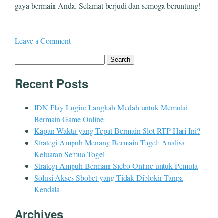
gaya bermain Anda. Selamat berjudi dan semoga beruntung!
Leave a Comment
Search
for:
Recent Posts
IDN Play Login: Langkah Mudah untuk Memulai
Bermain Game Online
Kapan Waktu yang Tepat Bermain Slot RTP Hari Ini?
Strategi Ampuh Menang Bermain Togel: Analisa
Keluaran Semua Togel
Strategi Ampuh Bermain Sicbo Online untuk Pemula
Solusi Akses Sbobet yang Tidak Diblokir Tanpa
Kendala
Archives