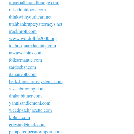
imperialbarandlounge.com
raisedoutdoors.com
thinkwithyourheart.net
utahbankruptcyattorneys.net
irocknroll.com
www.wordoflife2000.org
idahosquaredancing.com
tawawcabins.com
folksemantic.com
sardosbar.com
italianvolt.com
berkshirealarmssystems.com
vizslabrewing.com
dralanbittner.com
yannisandlemoni.com
weedpatchgazette.com
kblinc.com
eriesingletrack.com
pamperedpetsnorthport.com