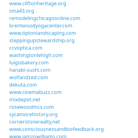
www.cliftonheritage.org
sma43.org
remodelingchicagoonline.com
brentwoodyogacenter.com
www.tiptonlandscaping.com
steppingupstewardship.org
ccvoptica.com
washingtonlehigh.com
luigisbakery.com
hanabi-sushi.com
wolfandzed.com
dekuta.com
www.cinemabuzz.com
mixdepot.net
rosewoodmcs.com
sycamorehistory.org
cornerstonerealty.net
www.consciousnessandbiofeedback.org
www.iamzowilliams.com