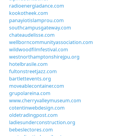
radioenergiadance.com
kookotheek.com
panayiotislamprou.com
southcampusgateway.com
chateaudelisse.com
wellborncommunityassociation.com
wildwoodfilmfestival.com
westnorthamptonshirejpu.org
hotelbrasile.com
fultonstreetjazz.com
bartlettevents.org
moveablecontainer.com
grupolareina.com
www.cherryvalleymuseum.com
cotentinwebdesign.com
oldetradingpost.com
ladiesunderconstruction.org
bebeslectores.com