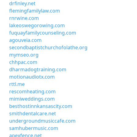
drfinley.net
flemingfamilylaw.com
rnrwine.com
lakeoswegorowing.com
fuquayfamilycounseling.com
agouveia.com
secondbaptistchurchofolathe.org
mymseo.org
chhpac.com
dharmadogtraining.com
motionaudiotx.com
rttl.me
rescomheating.com
mimiweddings.com
besthostinnkansascity.com
smithdentalcare.net
undergroundmusiccafe.com
samhubermusic.com
apexfence.net