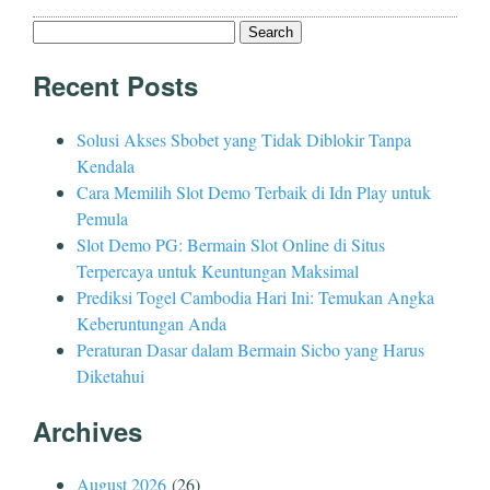
Search
for:
Recent Posts
Solusi Akses Sbobet yang Tidak Diblokir Tanpa
Kendala
Cara Memilih Slot Demo Terbaik di Idn Play untuk
Pemula
Slot Demo PG: Bermain Slot Online di Situs
Terpercaya untuk Keuntungan Maksimal
Prediksi Togel Cambodia Hari Ini: Temukan Angka
Keberuntungan Anda
Peraturan Dasar dalam Bermain Sicbo yang Harus
Diketahui
Archives
August 2026
(26)