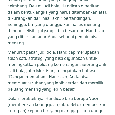
seimbang. Dalam judi bola, Handicap diberikan
dalam bentuk angka yang harus ditambahkan atau
dikurangkan dari hasil akhir pertandingan.
Sehingga, tim yang diunggulkan harus menang
dengan selisih gol yang lebih besar dari Handicap
yang diberikan agar Anda sebagai pemain bisa
menang.
Menurut pakar judi bola, Handicap merupakan
salah satu strategi yang bisa digunakan untuk
meningkatkan peluang kemenangan. Seorang ahli
judi bola, John Morrison, mengatakan bahwa
“Dengan memahami Handicap, Anda bisa
membuat taruhan yang lebih cerdas dan memiliki
peluang menang yang lebih besar.”
Dalam prakteknya, Handicap bisa berupa Voor
(memberikan keunggulan) atau Beto (memberikan
kerugian) kepada tim yang dianggap lebih unggul