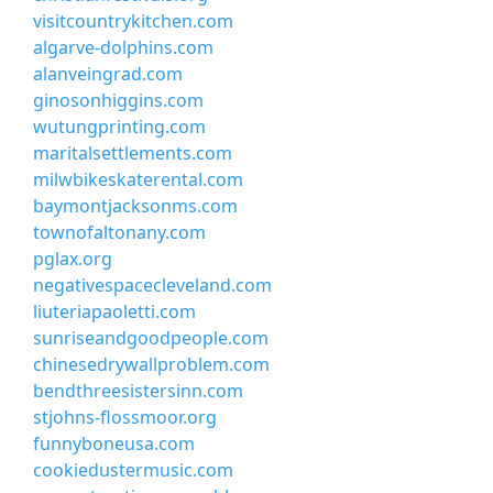
visitcountrykitchen.com
algarve-dolphins.com
alanveingrad.com
ginosonhiggins.com
wutungprinting.com
maritalsettlements.com
milwbikeskaterental.com
baymontjacksonms.com
townofaltonany.com
pglax.org
negativespacecleveland.com
liuteriapaoletti.com
sunriseandgoodpeople.com
chinesedrywallproblem.com
bendthreesistersinn.com
stjohns-flossmoor.org
funnyboneusa.com
cookiedustermusic.com