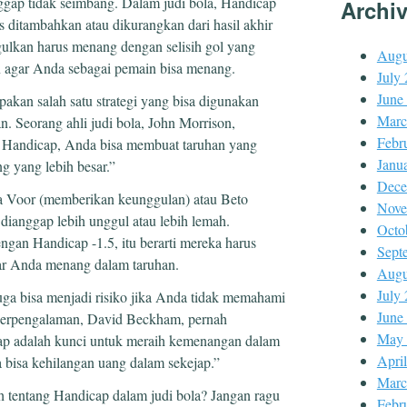
gap tidak seimbang. Dalam judi bola, Handicap
Archi
 ditambahkan atau dikurangkan dari hasil akhir
gulkan harus menang dengan selisih gol yang
Augu
an agar Anda sebagai pemain bisa menang.
July
June
akan salah satu strategi yang bisa digunakan
Marc
 Seorang ahli judi bola, John Morrison,
Febr
andicap, Anda bisa membuat taruhan yang
Janu
g yang lebih besar.”
Dece
a Voor (memberikan keunggulan) atau Beto
Nove
dianggap lebih unggul atau lebih lemah.
Octo
ngan Handicap -1.5, itu berarti mereka harus
Sept
gar Anda menang dalam taruhan.
Augu
July
ga bisa menjadi risiko jika Anda tidak memahami
June
 berpengalaman, David Beckham, pernah
May 
 adalah kunci untuk meraih kemenangan dalam
Apri
da bisa kehilangan uang dalam sekejap.”
Marc
h tentang Handicap dalam judi bola? Jangan ragu
Febr