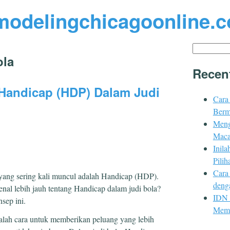
modelingchicagoonline.
Search
ola
for:
Recen
Handicap (HDP) Dalam Judi
Cara
Berm
Meng
Maca
Inil
Pilih
Cara
ah yang sering kali muncul adalah Handicap (HDP).
deng
al lebih jauh tentang Handicap dalam judi bola?
IDN 
sep ini.
Memu
dalah cara untuk memberikan peluang yang lebih