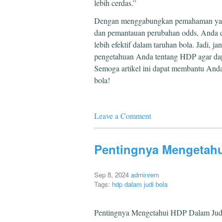
lebih cerdas.”
Dengan menggabungkan pemahaman yang 
dan pemantauan perubahan odds, Anda 
lebih efektif dalam taruhan bola. Jadi, j
pengetahuan Anda tentang HDP agar dap
Semoga artikel ini dapat membantu And
bola!
Leave a Comment
Pentingnya Mengetahu
Sep 8, 2024
adminrem
Tags:
hdp dalam judi bola
Pentingnya Mengetahui HDP Dalam Jud