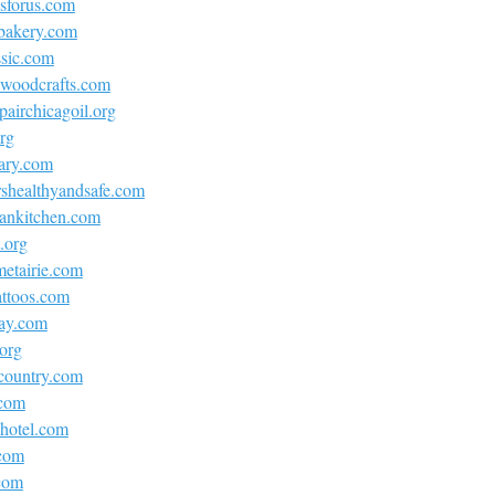
sforus.com
bakery.com
ssic.com
ewoodcrafts.com
pairchicagoil.org
org
dary.com
shealthyandsafe.com
iankitchen.com
.org
metairie.com
attoos.com
day.com
org
country.com
.com
ahotel.com
com
com