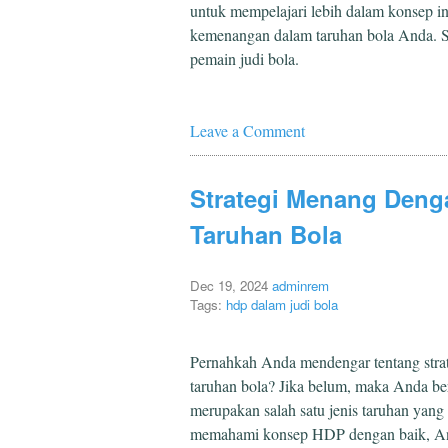
untuk mempelajari lebih dalam konsep i
kemenangan dalam taruhan bola Anda. Se
pemain judi bola.
Leave a Comment
Strategi Menang Den
Taruhan Bola
Dec 19, 2024
adminrem
Tags:
hdp dalam judi bola
Pernahkah Anda mendengar tentang st
taruhan bola? Jika belum, maka Anda be
merupakan salah satu jenis taruhan yang
memahami konsep HDP dengan baik, An