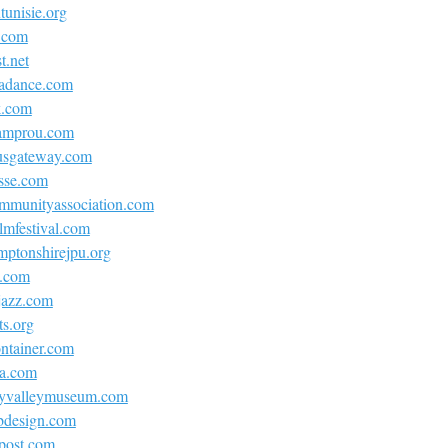
tunisie.org
.com
t.net
iadance.com
k.com
lamprou.com
usgateway.com
isse.com
mmunityassociation.com
lmfestival.com
mptonshirejpu.org
e.com
tjazz.com
ts.org
ntainer.com
na.com
yvalleymuseum.com
bdesign.com
gpost.com