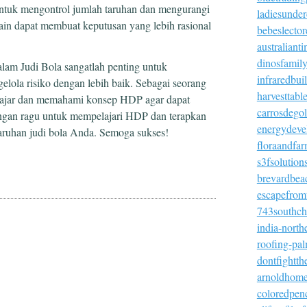
uk mengontrol jumlah taruhan dan mengurangi
ladiesunder
n dapat membuat keputusan yang lebih rasional
bebeslecto
australianti
dinosfamily
m Judi Bola sangatlah penting untuk
infraredbui
ola risiko dengan lebih baik. Sebagai seorang
harvesttab
belajar dan memahami konsep HDP agar dapat
carrosdego
jangan ragu untuk mempelajari HDP dan terapkan
energydeve
aruhan judi bola Anda. Semoga sukses!
floraandfa
s3fsolution
brevardbe
escapefrom
743southc
india-north
roofing-pa
dontfightth
arnoldhome
coloredpenc