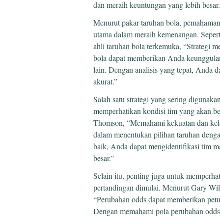
dan meraih keuntungan yang lebih besar.
Menurut pakar taruhan bola, pemahama
utama dalam meraih kemenangan. Sepert
ahli taruhan bola terkemuka, “Strateg
bola dapat memberikan Anda keunggulan
lain. Dengan analisis yang tepat, Anda 
akurat.”
Salah satu strategi yang sering digunak
memperhatikan kondisi tim yang akan ber
Thomson, “Memahami kekuatan dan kelem
dalam menentukan pilihan taruhan deng
baik, Anda dapat mengidentifikasi tim 
besar.”
Selain itu, penting juga untuk memperha
pertandingan dimulai. Menurut Gary Wils
“Perubahan odds dapat memberikan petun
Dengan memahami pola perubahan odds,