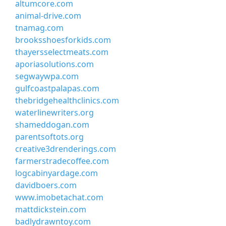
altumcore.com
animal-drive.com
tnamag.com
brooksshoesforkids.com
thayersselectmeats.com
aporiasolutions.com
segwaywpa.com
gulfcoastpalapas.com
thebridgehealthclinics.com
waterlinewriters.org
shameddogan.com
parentsoftots.org
creative3drenderings.com
farmerstradecoffee.com
logcabinyardage.com
davidboers.com
www.imobetachat.com
mattdickstein.com
badlydrawntoy.com