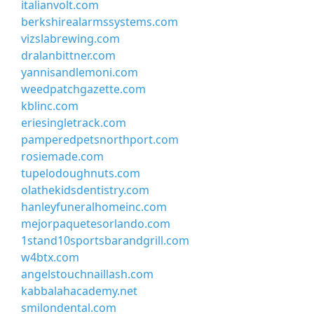
italianvolt.com
berkshirealarmssystems.com
vizslabrewing.com
dralanbittner.com
yannisandlemoni.com
weedpatchgazette.com
kblinc.com
eriesingletrack.com
pamperedpetsnorthport.com
rosiemade.com
tupelodoughnuts.com
olathekidsdentistry.com
hanleyfuneralhomeinc.com
mejorpaquetesorlando.com
1stand10sportsbarandgrill.com
w4btx.com
angelstouchnaillash.com
kabbalahacademy.net
smilondental.com