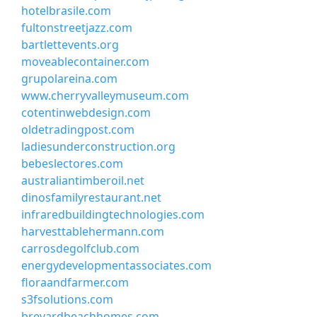
hotelbrasile.com
fultonstreetjazz.com
bartlettevents.org
moveablecontainer.com
grupolareina.com
www.cherryvalleymuseum.com
cotentinwebdesign.com
oldetradingpost.com
ladiesunderconstruction.org
bebeslectores.com
australiantimberoil.net
dinosfamilyrestaurant.net
infraredbuildingtechnologies.com
harvesttablehermann.com
carrosdegolfclub.com
energydevelopmentassociates.com
floraandfarmer.com
s3fsolutions.com
brevardbeachhomes.com