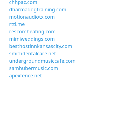
chhpac.com
dharmadogtraining.com
motionaudiotx.com
rttl.me
rescomheating.com
mimiweddings.com
besthostinnkansascity.com
smithdentalcare.net
undergroundmusiccafe.com
samhubermusic.com
apexfence.net