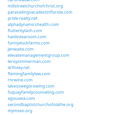
millstreetchurchofchrist.org
parasailingvacadestinflorida.com
pride-realty.net
alphadynamicshealth.com
flutterbylash.com
hanlintearoom.com
funnyduckfarms.com
jenwaite.com
elevatemanagementgroup.com
leroyzimmerman.com
drfinley.net
flemingfamilylaw.com
rnrwine.com
lakeoswegorowing.com
fuquayfamilycounseling.com
agouveia.com
secondbaptistchurchofolathe.org
mymseo.org