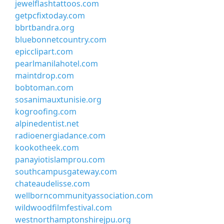
jewelflashtattoos.com
getpcfixtoday.com
bbrtbandra.org
bluebonnetcountry.com
epicclipart.com
pearlmanilahotel.com
maintdrop.com
bobtoman.com
sosanimauxtunisie.org
kogroofing.com
alpinedentist.net
radioenergiadance.com
kookotheek.com
panayiotislamprou.com
southcampusgateway.com
chateaudelisse.com
wellborncommunityassociation.com
wildwoodfilmfestival.com
westnorthamptonshirejpu.org