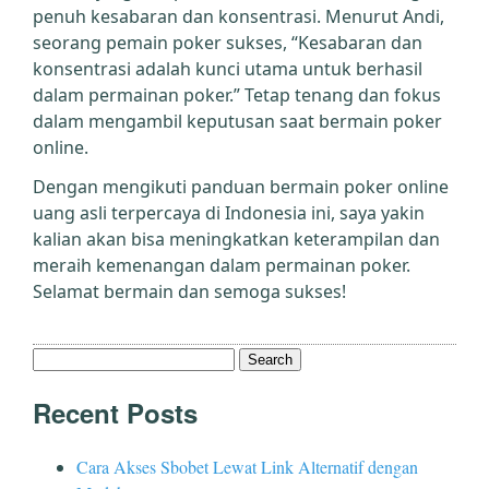
penuh kesabaran dan konsentrasi. Menurut Andi,
seorang pemain poker sukses, “Kesabaran dan
konsentrasi adalah kunci utama untuk berhasil
dalam permainan poker.” Tetap tenang dan fokus
dalam mengambil keputusan saat bermain poker
online.
Dengan mengikuti panduan bermain poker online
uang asli terpercaya di Indonesia ini, saya yakin
kalian akan bisa meningkatkan keterampilan dan
meraih kemenangan dalam permainan poker.
Selamat bermain dan semoga sukses!
Search
for:
Recent Posts
Cara Akses Sbobet Lewat Link Alternatif dengan