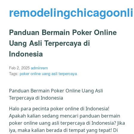
remodelingchicagoonl
Panduan Bermain Poker Online
Uang Asli Terpercaya di
Indonesia
Feb 2, 2025
adminrem
Tags:
poker online uang asli terpercaya
Panduan Bermain Poker Online Uang Asli
Terpercaya di Indonesia
Halo para pecinta poker online di Indonesia!
Apakah kalian sedang mencari panduan bermain
poker online uang asli terpercaya di Indonesia? Jika
iya, maka kalian berada di tempat yang tepat! Di