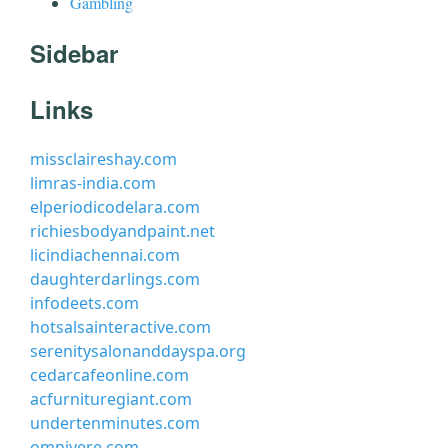
Gambling
Sidebar
Links
missclaireshay.com
limras-india.com
elperiodicodelara.com
richiesbodyandpaint.net
licindiachennai.com
daughterdarlings.com
infodeets.com
hotsalsainteractive.com
serenitysalonanddayspa.org
cedarcafeonline.com
acfurnituregiant.com
undertenminutes.com
omnivere.com