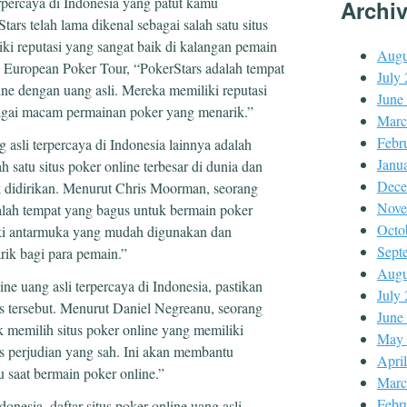
terpercaya di Indonesia yang patut kamu
Archi
ars telah lama dikenal sebagai salah satu situs
iki reputasi yang sangat baik di kalangan pemain
Augu
i European Poker Tour, “PokerStars adalah tempat
July
ne dengan uang asli. Mereka memiliki reputasi
June
agai macam permainan poker yang menarik.”
Marc
Febr
g asli terpercaya di Indonesia lainnya adalah
Janu
satu situs poker online terbesar di dunia dan
Dece
k didirikan. Menurut Chris Moorman, seorang
Nove
alah tempat yang bagus untuk bermain poker
Octo
iki antarmuka yang mudah digunakan dan
Sept
ik bagi para pemain.”
Augu
e uang asli terpercaya di Indonesia, pastikan
July
us tersebut. Menurut Daniel Negreanu, seorang
June
k memilih situs poker online yang memiliki
May 
tas perjudian yang sah. Ini akan membantu
Apri
 saat bermain poker online.”
Marc
Febr
donesia, daftar situs poker online uang asli