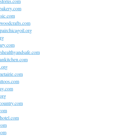
sforus.com
bakery.com
ssic.com
ewoodcrafts.com
pairchicagoil.org
org
dary.com
shealthyandsafe.com
iankitchen.com
.org
metairie.com
attoos.com
day.com
org
country.com
.com
ahotel.com
com
com