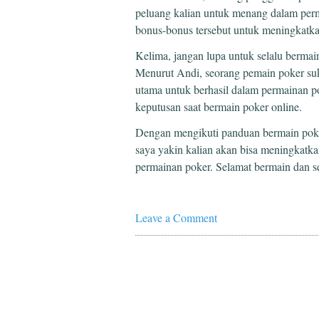
peluang kalian untuk menang dalam per
bonus-bonus tersebut untuk meningkatka
Kelima, jangan lupa untuk selalu bermai
Menurut Andi, seorang pemain poker suk
utama untuk berhasil dalam permainan p
keputusan saat bermain poker online.
Dengan mengikuti panduan bermain poker 
saya yakin kalian akan bisa meningkat
permainan poker. Selamat bermain dan 
Leave a Comment