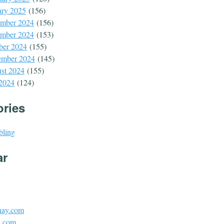
ary 2025
(156)
mber 2024
(156)
mber 2024
(153)
ber 2024
(155)
ember 2024
(145)
st 2024
(155)
 2024
(124)
ories
ling
ar
shay.com
a.com