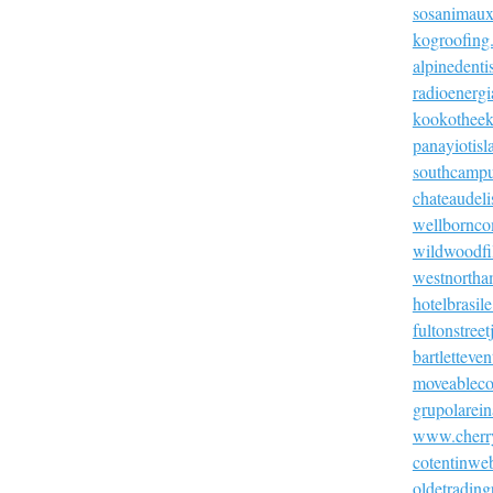
sosanimaux
kogroofing
alpinedentis
radioenerg
kookothee
panayiotis
southcamp
chateaudel
wellbornco
wildwoodfi
westnortha
hotelbrasil
fultonstree
bartletteven
moveableco
grupolarei
www.cherr
cotentinwe
oldetradin