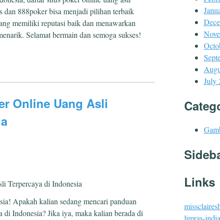
Janu
rs dan 888poker bisa menjadi pilihan terbaik
Dece
yang memiliki reputasi baik dan menawarkan
Nove
enarik. Selamat bermain dan semoga sukses!
Octo
Sept
Augu
July
r Online Uang Asli
Categ
ia
Gamb
Sideb
Links
i Terpercaya di Indonesia
nesia! Apakah kalian sedang mencari panduan
missclaire
a di Indonesia? Jika iya, maka kalian berada di
limras-indi