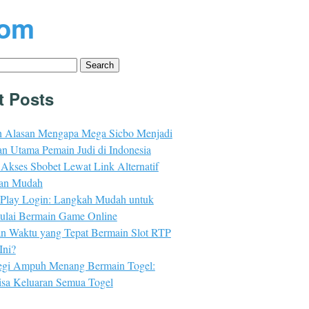
com
t Posts
ah Alasan Mengapa Mega Sicbo Menjadi
an Utama Pemain Judi di Indonesia
 Akses Sbobet Lewat Link Alternatif
an Mudah
Play Login: Langkah Mudah untuk
lai Bermain Game Online
n Waktu yang Tepat Bermain Slot RTP
Ini?
tegi Ampuh Menang Bermain Togel:
isa Keluaran Semua Togel