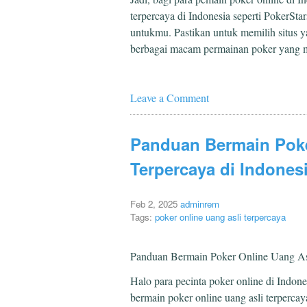
terpercaya di Indonesia seperti PokerSta
untukmu. Pastikan untuk memilih situs 
berbagai macam permainan poker yang m
Leave a Comment
Panduan Bermain Poke
Terpercaya di Indones
Feb 2, 2025
adminrem
Tags:
poker online uang asli terpercaya
Panduan Bermain Poker Online Uang Asl
Halo para pecinta poker online di Indo
bermain poker online uang asli terpercay