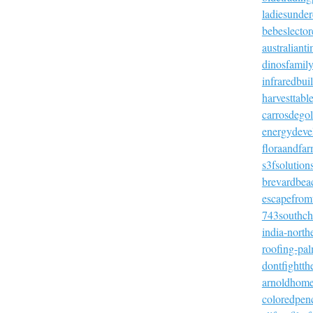
ladiesunder
bebeslecto
australianti
dinosfamily
infraredbui
harvesttab
carrosdego
energydeve
floraandfa
s3fsolution
brevardbe
escapefrom
743southc
india-north
roofing-pa
dontfightth
arnoldhome
coloredpenc