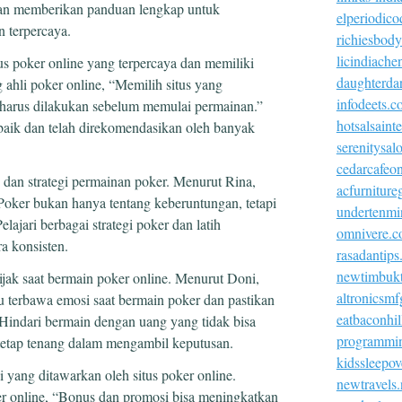
 akan memberikan panduan lengkap untuk
elperiodico
 terpercaya.
richiesbody
licindiache
us poker online yang terpercaya dan memiliki
daughterda
 ahli poker online, “Memilih situs yang
infodeets.
 harus dilakukan sebelum memulai permainan.”
hotsalsaint
i baik dan telah direkomendasikan oleh banyak
serenitysa
cedarcafeo
dan strategi permainan poker. Menurut Rina,
acfurniture
oker bukan hanya tentang keberuntungan, tetapi
undertenmi
elajari berbagai strategi poker dan latih
omnivere.
a konsisten.
rasadantip
newtimbuk
ijak saat bermain poker online. Menurut Doni,
altronicsm
lu terbawa emosi saat bermain poker dan pastikan
eatbaconhi
 Hindari bermain dengan uang yang tidak bisa
programmin
 tetap tenang dalam mengambil keputusan.
kidssleepo
yang ditawarkan oleh situs poker online.
newtravels.
r online, “Bonus dan promosi bisa meningkatkan