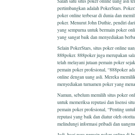
Salah satu situs poker online uang asli 
pertimbangkan adalah PokerStars. PokerSt
poker online terbesar di dunia dan memil
poker. Menurut John Duthie, pendiri dar
yang sempurna untuk bermain poker onli
yang sangat baik dan menyediakan berb
Selain PokerStars, situs poker online uan
888poker. 888poker juga merupakan salah 
telah melayani jutaan pemain poker seja
pemain poker profesional, “888poker ad
online dengan uang asli. Mereka memil
menyediakan turnamen poker yang menar
Namun, sebelum memilih situs poker onlin
untuk memeriksa reputasi dan lisensi sit
pemain poker profesional, “Penting untu
reputasi yang baik dan diatur oleh otori
melindungi informasi pribadi dan uangmu
Jadi, bagi para pemain poker online di In