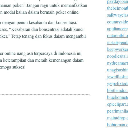
paydayloan
mainan poker.” Jangan ragu untuk memanfaatkan
thebelmont
n modal kalian dalam bermain poker online.
safewaycla
countrysid
n dengan penuh kesabaran dan konsentrasi.
appliancere
ses, “Kesabaran dan konsentrasi adalah kunci
ontariotbf.
oker.” Tetap tenang dan fokus dalam mengambil
instalegen
keepworker
online uang asli terpercaya di Indonesia ini,
noodlesital
kan keterampilan dan meraih kemenangan dalam
nydreamact
semoga sukses!
unagisushi
jewelflasht
getpcfixto
bbrtbandra.
bluebonnet
epicclipart
pearlmanil
maintdrop.
bobtoman.