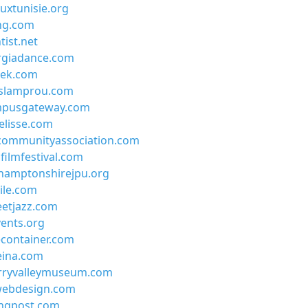
uxtunisie.org
ng.com
tist.net
rgiadance.com
ek.com
islamprou.com
mpusgateway.com
elisse.com
communityassociation.com
ilmfestival.com
hamptonshirejpu.org
ile.com
eetjazz.com
vents.org
container.com
eina.com
ryvalleymuseum.com
webdesign.com
ingpost.com