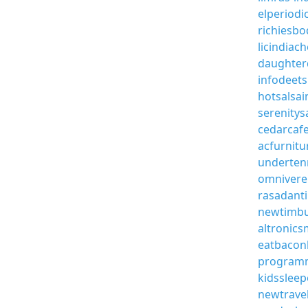
elperiodi
richiesbo
licindiac
daughter
infodeet
hotsalsai
serenity
cedarcaf
acfurnitu
underten
omnivere
rasadant
newtimb
altronic
eatbaconh
programm
kidsslee
newtravel