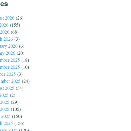
ves
st 2026
(26)
 2026
(155)
 2026
(68)
h 2026
(3)
uary 2026
(6)
ary 2026
(20)
mber 2025
(18)
mber 2025
(10)
ber 2025
(3)
ember 2025
(24)
st 2025
(34)
 2025
(2)
 2025
(29)
2025
(105)
l 2025
(150)
h 2025
(156)
uary 2025
(120)