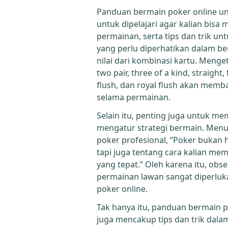
Panduan bermain poker online un
untuk dipelajari agar kalian bisa
permainan, serta tips dan trik u
yang perlu diperhatikan dalam b
nilai dari kombinasi kartu. Menge
two pair, three of a kind, straight, 
flush, dan royal flush akan mem
selama permainan.
Selain itu, penting juga untuk 
mengatur strategi bermain. Menu
poker profesional, “Poker bukan 
tapi juga tentang cara kalian m
yang tepat.” Oleh karena itu, obs
permainan lawan sangat diperlu
poker online.
Tak hanya itu, panduan bermain p
juga mencakup tips dan trik dal