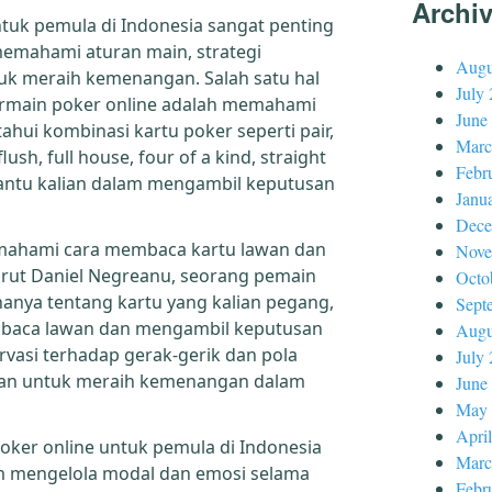
Archi
tuk pemula di Indonesia sangat penting
 memahami aturan main, strategi
Augu
ntuk meraih kemenangan. Salah satu hal
July
ermain poker online adalah memahami
June
tahui kombinasi kartu poker seperti pair,
Marc
flush, full house, four of a kind, straight
Febr
bantu kalian dalam mengambil keputusan
Janu
Dece
memahami cara membaca kartu lawan dan
Nove
rut Daniel Negreanu, seorang pemain
Octo
hanya tentang kartu yang kalian pegang,
Sept
embaca lawan dan mengambil keputusan
Augu
ervasi terhadap gerak-gerik dan pola
July
kan untuk meraih kemenangan dalam
June
May 
Apri
oker online untuk pemula di Indonesia
Marc
am mengelola modal dan emosi selama
Febr