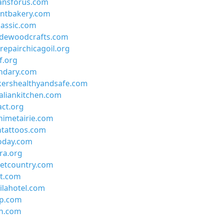
ansforus.com
ntbakery.com
lassic.com
idewoodcrafts.com
repairchicagoil.org
f.org
endary.com
ershealthyandsafe.com
aliankitchen.com
ct.org
himetairie.com
htattoos.com
today.com
ra.org
etcountry.com
rt.com
ilahotel.com
p.com
n.com