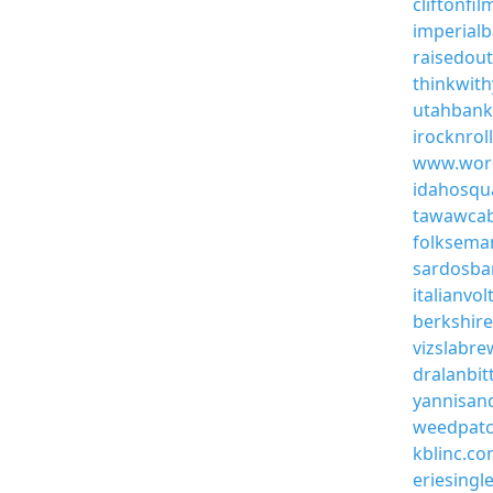
cliftonfi
imperial
raisedou
thinkwith
utahbank
irocknrol
www.word
idahosqu
tawawcab
folksema
sardosba
italianvo
berkshir
vizslabr
dralanbit
yannisan
weedpatc
kblinc.c
eriesingl