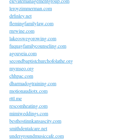
elevatemanagementgroup.com
leroyzimmerman.com
drfinley.net
flemingfamilylaw.com
rnrwine.com
lakeoswegorowing.com
fuquayfamilycounseling.com
agouveia.com
secondbaptistchurchofolathe.org
mymseo.org
chhpac.com
dharmadogtraining.com
motionaudiotx.com
rttl.me
rescomheating.com
mimiweddings.com
besthostinnkansascity.com
smithdentalcare.net
undergroundmusiccafe.com