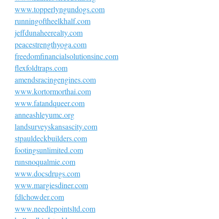
www.topperlyngundogs.com
runningoftheelkhalf.com
jeffdunaheerealty.com
peacestrengthyoga.com
freedomfinancialsolutionsinc.com
flexfoldtraps.com
amendsracingengines.com
www.kortormorthai.com
www.fatandqueer.com
anneashleyumc.org
landsurveyskansascity.com
stpauldeckbuilders.com
footingsunlimited.com
runsnoqualmie.com
www.docsdrugs.com
www.margiesdiner.com
fdlchowder.com
www.needlepointsltd.com