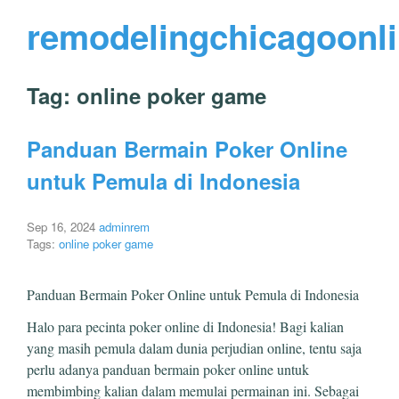
remodelingchicagoonl
Tag:
online poker game
Panduan Bermain Poker Online
untuk Pemula di Indonesia
Sep 16, 2024
adminrem
Tags:
online poker game
Panduan Bermain Poker Online untuk Pemula di Indonesia
Halo para pecinta poker online di Indonesia! Bagi kalian
yang masih pemula dalam dunia perjudian online, tentu saja
perlu adanya panduan bermain poker online untuk
membimbing kalian dalam memulai permainan ini. Sebagai