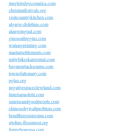
junglelodgecostarica.com
christianfestivals.org
visitcountrykitchen.com
algarve-dolphins.com
alanveingrad.com
ginosonhiggins.com
wutungprinting.com
maritalsettlements.com
milwbikeskaterental.com
baymontjacksonms.com
townofaltonany.com
pglax.org
negativespacecleveland.com
liuteriapaoletti.com
sunriseandgoodpeople.com
chinesedrywallproblem.com
bendthreesistersinn.com
stjohns-flossmoor.org
funnyboneusa.com