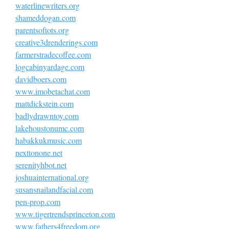
waterlinewriters.org
shameddogan.com
parentsoftots.org
creative3drenderings.com
farmerstradecoffee.com
logcabinyardage.com
davidboers.com
www.imobetachat.com
mattdickstein.com
badlydrawntoy.com
lakehoustonumc.com
habakkukmusic.com
nexttonone.net
serenityhbot.net
joshuainternational.org
susansnailandfacial.com
pen-prop.com
www.tigertrendsprinceton.com
www.fathers4freedom.org