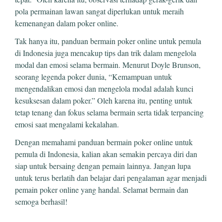
pola permainan lawan sangat diperlukan untuk meraih
kemenangan dalam poker online.
Tak hanya itu, panduan bermain poker online untuk pemula
di Indonesia juga mencakup tips dan trik dalam mengelola
modal dan emosi selama bermain. Menurut Doyle Brunson,
seorang legenda poker dunia, “Kemampuan untuk
mengendalikan emosi dan mengelola modal adalah kunci
kesuksesan dalam poker.” Oleh karena itu, penting untuk
tetap tenang dan fokus selama bermain serta tidak terpancing
emosi saat mengalami kekalahan.
Dengan memahami panduan bermain poker online untuk
pemula di Indonesia, kalian akan semakin percaya diri dan
siap untuk bersaing dengan pemain lainnya. Jangan lupa
untuk terus berlatih dan belajar dari pengalaman agar menjadi
pemain poker online yang handal. Selamat bermain dan
semoga berhasil!