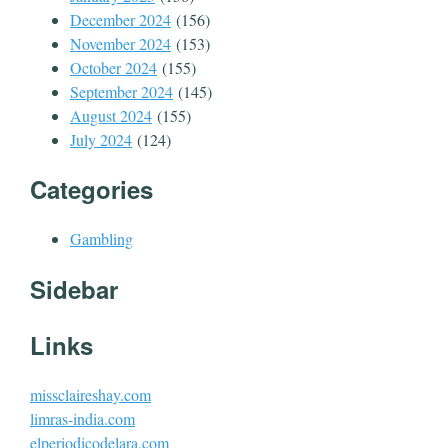
December 2024
(156)
November 2024
(153)
October 2024
(155)
September 2024
(145)
August 2024
(155)
July 2024
(124)
Categories
Gambling
Sidebar
Links
missclaireshay.com
limras-india.com
elperiodicodelara.com