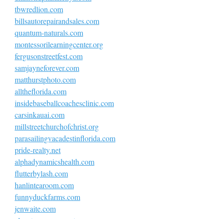
tbwredlion.com
billsautorepairandsales.com
quantum-naturals.com
montessorilearningcenter.org
fergusonstreetfest.com
samjayneforever.com
matthurstphoto.com
alltheflorida.com
insidebaseballcoachesclinic.com
carsinkauai.com
millstreetchurchofchrist.org
parasailingvacadestinflorida.com
pride-realty.net
alphadynamicshealth.com
flutterbylash.com
hanlintearoom.com
funnyduckfarms.com
jenwaite.com