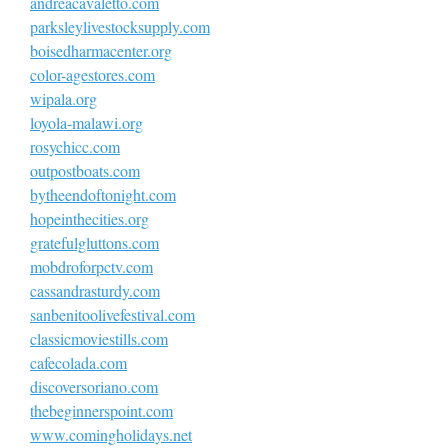
andreacavaletto.com
parksleylivestocksupply.com
boisedharmacenter.org
color-agestores.com
wipala.org
loyola-malawi.org
rosychicc.com
outpostboats.com
bytheendoftonight.com
hopeinthecities.org
gratefulgluttons.com
mobdroforpctv.com
cassandrasturdy.com
sanbenitoolivefestival.com
classicmoviestills.com
cafecolada.com
discoversoriano.com
thebeginnerspoint.com
www.comingholidays.net