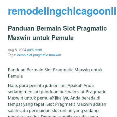
remodelingchicagoonl
Panduan Bermain Slot Pragmatic
Maxwin untuk Pemula
Aug 8, 2024
adminrem
Tags:
demo slot pragmatic maxwin
Panduan Bermain Slot Pragmatic Maxwin untuk
Pemula
Halo, para pecinta judi online! Apakah Anda
sedang mencari panduan bermain slot Pragmatic
Maxwin untuk pemula? Jika iya, Anda berada di
tempat yang tepat! Slot Pragmatic Maxwin adalah
salah satu permainan slot online yang sedang
populer saat ini. Dengan tampilan grafis yang