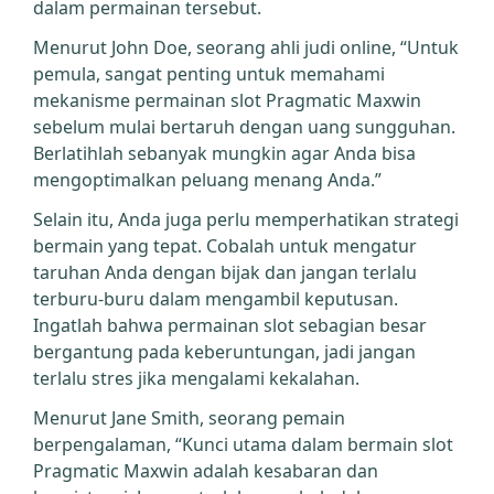
dalam permainan tersebut.
Menurut John Doe, seorang ahli judi online, “Untuk
pemula, sangat penting untuk memahami
mekanisme permainan slot Pragmatic Maxwin
sebelum mulai bertaruh dengan uang sungguhan.
Berlatihlah sebanyak mungkin agar Anda bisa
mengoptimalkan peluang menang Anda.”
Selain itu, Anda juga perlu memperhatikan strategi
bermain yang tepat. Cobalah untuk mengatur
taruhan Anda dengan bijak dan jangan terlalu
terburu-buru dalam mengambil keputusan.
Ingatlah bahwa permainan slot sebagian besar
bergantung pada keberuntungan, jadi jangan
terlalu stres jika mengalami kekalahan.
Menurut Jane Smith, seorang pemain
berpengalaman, “Kunci utama dalam bermain slot
Pragmatic Maxwin adalah kesabaran dan