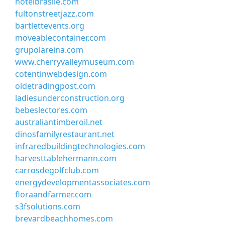
hotelbrasile.com
fultonstreetjazz.com
bartlettevents.org
moveablecontainer.com
grupolareina.com
www.cherryvalleymuseum.com
cotentinwebdesign.com
oldetradingpost.com
ladiesunderconstruction.org
bebeslectores.com
australiantimberoil.net
dinosfamilyrestaurant.net
infraredbuildingtechnologies.com
harvesttablehermann.com
carrosdegolfclub.com
energydevelopmentassociates.com
floraandfarmer.com
s3fsolutions.com
brevardbeachhomes.com