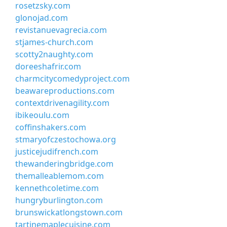
rosetzsky.com
glonojad.com
revistanuevagrecia.com
stjames-church.com
scotty2naughty.com
doreeshafrir.com
charmcitycomedyproject.com
beawareproductions.com
contextdrivenagility.com
ibikeoulu.com
coffinshakers.com
stmaryofczestochowa.org
justicejudifrench.com
thewanderingbridge.com
themalleablemom.com
kennethcoletime.com
hungryburlington.com
brunswickatlongstown.com
tartinemaplecuisine.com