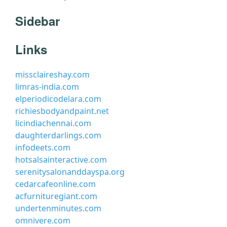
Sidebar
Links
missclaireshay.com
limras-india.com
elperiodicodelara.com
richiesbodyandpaint.net
licindiachennai.com
daughterdarlings.com
infodeets.com
hotsalsainteractive.com
serenitysalonanddayspa.org
cedarcafeonline.com
acfurnituregiant.com
undertenminutes.com
omnivere.com