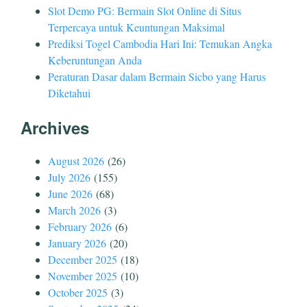
Slot Demo PG: Bermain Slot Online di Situs
Terpercaya untuk Keuntungan Maksimal
Prediksi Togel Cambodia Hari Ini: Temukan Angka
Keberuntungan Anda
Peraturan Dasar dalam Bermain Sicbo yang Harus
Diketahui
Archives
August 2026
(26)
July 2026
(155)
June 2026
(68)
March 2026
(3)
February 2026
(6)
January 2026
(20)
December 2025
(18)
November 2025
(10)
October 2025
(3)