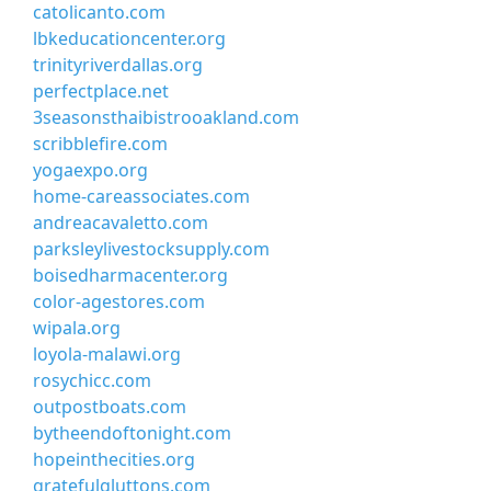
catolicanto.com
lbkeducationcenter.org
trinityriverdallas.org
perfectplace.net
3seasonsthaibistrooakland.com
scribblefire.com
yogaexpo.org
home-careassociates.com
andreacavaletto.com
parksleylivestocksupply.com
boisedharmacenter.org
color-agestores.com
wipala.org
loyola-malawi.org
rosychicc.com
outpostboats.com
bytheendoftonight.com
hopeinthecities.org
gratefulgluttons.com