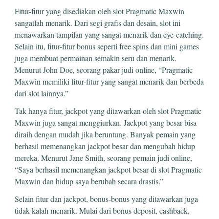
Fitur-fitur yang disediakan oleh slot Pragmatic Maxwin
sangatlah menarik. Dari segi grafis dan desain, slot ini
menawarkan tampilan yang sangat menarik dan eye-catching.
Selain itu, fitur-fitur bonus seperti free spins dan mini games
juga membuat permainan semakin seru dan menarik.
Menurut John Doe, seorang pakar judi online, “Pragmatic
Maxwin memiliki fitur-fitur yang sangat menarik dan berbeda
dari slot lainnya.”
Tak hanya fitur, jackpot yang ditawarkan oleh slot Pragmatic
Maxwin juga sangat menggiurkan. Jackpot yang besar bisa
diraih dengan mudah jika beruntung. Banyak pemain yang
berhasil memenangkan jackpot besar dan mengubah hidup
mereka. Menurut Jane Smith, seorang pemain judi online,
“Saya berhasil memenangkan jackpot besar di slot Pragmatic
Maxwin dan hidup saya berubah secara drastis.”
Selain fitur dan jackpot, bonus-bonus yang ditawarkan juga
tidak kalah menarik. Mulai dari bonus deposit, cashback,