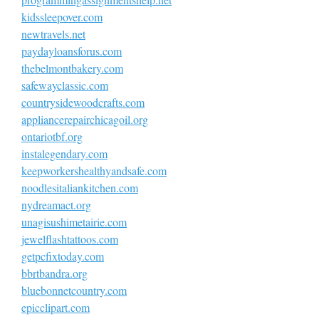
kidssleepover.com
newtravels.net
paydayloansforus.com
thebelmontbakery.com
safewayclassic.com
countrysidewoodcrafts.com
appliancerepairchicagoil.org
ontariotbf.org
instalegendary.com
keepworkershealthyandsafe.com
noodlesitaliankitchen.com
nydreamact.org
unagisushimetairie.com
jewelflashtattoos.com
getpcfixtoday.com
bbrtbandra.org
bluebonnetcountry.com
epicclipart.com