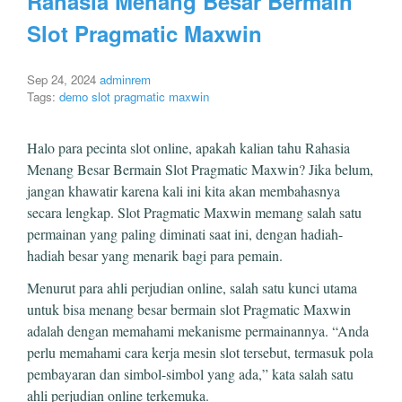
Rahasia Menang Besar Bermain
Slot Pragmatic Maxwin
Sep 24, 2024
adminrem
Tags:
demo slot pragmatic maxwin
Halo para pecinta slot online, apakah kalian tahu Rahasia
Menang Besar Bermain Slot Pragmatic Maxwin? Jika belum,
jangan khawatir karena kali ini kita akan membahasnya
secara lengkap. Slot Pragmatic Maxwin memang salah satu
permainan yang paling diminati saat ini, dengan hadiah-
hadiah besar yang menarik bagi para pemain.
Menurut para ahli perjudian online, salah satu kunci utama
untuk bisa menang besar bermain slot Pragmatic Maxwin
adalah dengan memahami mekanisme permainannya. “Anda
perlu memahami cara kerja mesin slot tersebut, termasuk pola
pembayaran dan simbol-simbol yang ada,” kata salah satu
ahli perjudian online terkemuka.