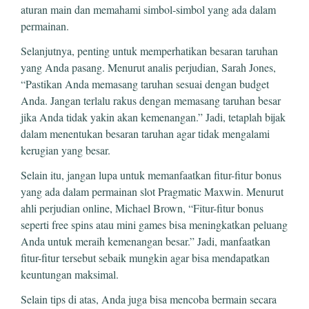
aturan main dan memahami simbol-simbol yang ada dalam
permainan.
Selanjutnya, penting untuk memperhatikan besaran taruhan
yang Anda pasang. Menurut analis perjudian, Sarah Jones,
“Pastikan Anda memasang taruhan sesuai dengan budget
Anda. Jangan terlalu rakus dengan memasang taruhan besar
jika Anda tidak yakin akan kemenangan.” Jadi, tetaplah bijak
dalam menentukan besaran taruhan agar tidak mengalami
kerugian yang besar.
Selain itu, jangan lupa untuk memanfaatkan fitur-fitur bonus
yang ada dalam permainan slot Pragmatic Maxwin. Menurut
ahli perjudian online, Michael Brown, “Fitur-fitur bonus
seperti free spins atau mini games bisa meningkatkan peluang
Anda untuk meraih kemenangan besar.” Jadi, manfaatkan
fitur-fitur tersebut sebaik mungkin agar bisa mendapatkan
keuntungan maksimal.
Selain tips di atas, Anda juga bisa mencoba bermain secara