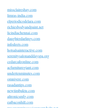
missclaireshay.com
limras-india.com
elperiodicodelara.com
richiesbodyandpaint.net
licindiachennai.com
daughterdarlings.com
infodeets.com
hotsalsainteractive.com
serenitysalonanddayspa.org
cedarcafeonline.com
acfurnituregiant.com
undertenminutes.com
omnivere.com
rasadantips.com
newtimbuktu.com
altronicsmfg.com
eatbaconhill.com
programmingassignmentshelp.net