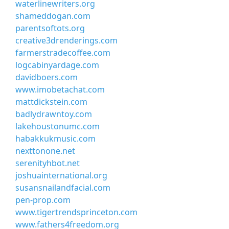
waterlinewriters.org
shameddogan.com
parentsoftots.org
creative3drenderings.com
farmerstradecoffee.com
logcabinyardage.com
davidboers.com
www.imobetachat.com
mattdickstein.com
badlydrawntoy.com
lakehoustonumc.com
habakkukmusic.com
nexttonone.net
serenityhbot.net
joshuainternational.org
susansnailandfacial.com
pen-prop.com
www.tigertrendsprinceton.com
www.fathers4freedom.org