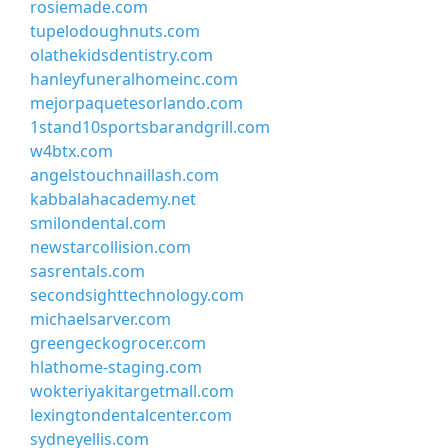
rosiemade.com
tupelodoughnuts.com
olathekidsdentistry.com
hanleyfuneralhomeinc.com
mejorpaquetesorlando.com
1stand10sportsbarandgrill.com
w4btx.com
angelstouchnaillash.com
kabbalahacademy.net
smilondental.com
newstarcollision.com
sasrentals.com
secondsighttechnology.com
michaelsarver.com
greengeckogrocer.com
hlathome-staging.com
wokteriyakitargetmall.com
lexingtondentalcenter.com
sydneyellis.com