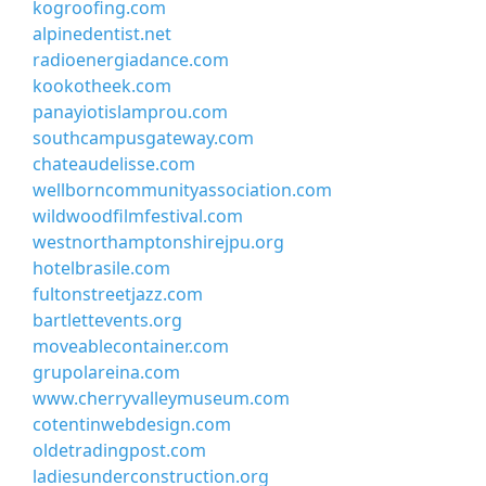
kogroofing.com
alpinedentist.net
radioenergiadance.com
kookotheek.com
panayiotislamprou.com
southcampusgateway.com
chateaudelisse.com
wellborncommunityassociation.com
wildwoodfilmfestival.com
westnorthamptonshirejpu.org
hotelbrasile.com
fultonstreetjazz.com
bartlettevents.org
moveablecontainer.com
grupolareina.com
www.cherryvalleymuseum.com
cotentinwebdesign.com
oldetradingpost.com
ladiesunderconstruction.org