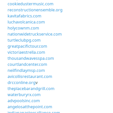
cookiedustermusic.com
reconstructionensemble.org
kavitafabrics.com
luchavolcanica.com
holycownm.com
nationwidetruckservice.com
turtleclubpg.com
greatpacifictour.com
victoriaestrella.com
thousandwavesspa.com
courtlandcenter.com
neilfindlaymsp.com
avicollisrestaurant.com
drcconline.org
v
theplacebarandgrill.com
waterburyrx.com
advpoolsinc.com
angelosatthepoint.com
indianapastorsalliance.com