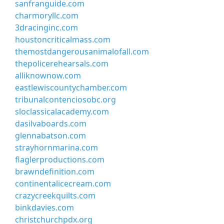
sanfranguide.com
charmoryllc.com
3dracinginc.com
houstoncriticalmass.com
themostdangerousanimalofall.com
thepolicerehearsals.com
alliknownow.com
eastlewiscountychamber.com
tribunalcontenciosobc.org
sloclassicalacademy.com
dasilvaboards.com
glennabatson.com
strayhornmarina.com
flaglerproductions.com
brawndefinition.com
continentalicecream.com
crazycreekquilts.com
binkdavies.com
christchurchpdx.org