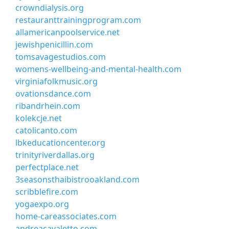
crowndialysis.org
restauranttrainingprogram.com
allamericanpoolservice.net
jewishpenicillin.com
tomsavagestudios.com
womens-wellbeing-and-mental-health.com
virginiafolkmusic.org
ovationsdance.com
ribandrhein.com
kolekcje.net
catolicanto.com
lbkeducationcenter.org
trinityriverdallas.org
perfectplace.net
3seasonsthaibistrooakland.com
scribblefire.com
yogaexpo.org
home-careassociates.com
andreacavaletto.com