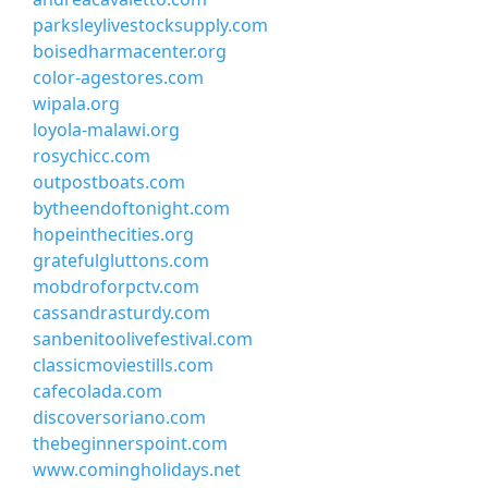
parksleylivestocksupply.com
boisedharmacenter.org
color-agestores.com
wipala.org
loyola-malawi.org
rosychicc.com
outpostboats.com
bytheendoftonight.com
hopeinthecities.org
gratefulgluttons.com
mobdroforpctv.com
cassandrasturdy.com
sanbenitoolivefestival.com
classicmoviestills.com
cafecolada.com
discoversoriano.com
thebeginnerspoint.com
www.comingholidays.net