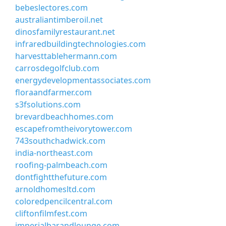
bebeslectores.com
australiantimberoil.net
dinosfamilyrestaurant.net
infraredbuildingtechnologies.com
harvesttablehermann.com
carrosdegolfclub.com
energydevelopmentassociates.com
floraandfarmer.com
s3fsolutions.com
brevardbeachhomes.com
escapefromtheivorytower.com
743southchadwick.com
india-northeast.com
roofing-palmbeach.com
dontfightthefuture.com
arnoldhomesltd.com
coloredpencilcentral.com
cliftonfilmfest.com
imperialbarandlounge.com