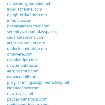
richiesbodyandpaint.net
licindiachennai.com
daughterdarlings.com
infodeets.com
hotsalsainteractive.com
serenitysalonanddayspa.org
cedarcafeonline.com
acfurnituregiant.com
undertenminutes.com
omnivere.com
rasadantips.com
newtimbuktu.com
altronicsmfg.com
eatbaconhill.com
programmingassignmentshelp.net
kidssleepover.com
newtravels.net
paydayloansforus.com
thebelmontbakery.com