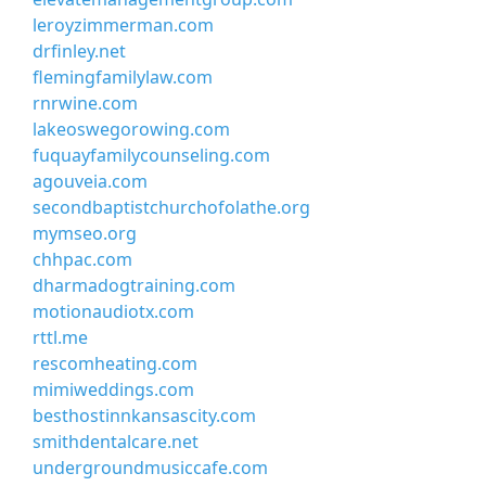
leroyzimmerman.com
drfinley.net
flemingfamilylaw.com
rnrwine.com
lakeoswegorowing.com
fuquayfamilycounseling.com
agouveia.com
secondbaptistchurchofolathe.org
mymseo.org
chhpac.com
dharmadogtraining.com
motionaudiotx.com
rttl.me
rescomheating.com
mimiweddings.com
besthostinnkansascity.com
smithdentalcare.net
undergroundmusiccafe.com