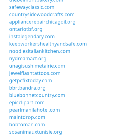
safewayclassic.com
countrysidewoodcrafts.com
appliancerepairchicagoil.org
ontariotbf.org
instalegendary.com
keepworkershealthyandsafe.com
noodlesitaliankitchen.com
nydreamact.org
unagisushimetairie.com
jewelflashtattoos.com
getpcfixtoday.com
bbrtbandra.org
bluebonnetcountry.com
epicclipart.com
pearlmanilahotel.com
maintdrop.com
bobtoman.com
sosanimauxtunisie.org