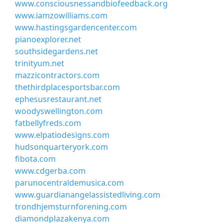
www.consciousnessandbiofeedback.org
www.iamzowilliams.com
www.hastingsgardencenter.com
pianoexplorer.net
southsidegardens.net
trinityum.net
mazzicontractors.com
thethirdplacesportsbar.com
ephesusrestaurant.net
woodyswellington.com
fatbellyfreds.com
www.elpatiodesigns.com
hudsonquarteryork.com
fibota.com
www.cdgerba.com
parunocentraldemusica.com
www.guardianangelassistedliving.com
trondhjemsturnforening.com
diamondplazakenya.com