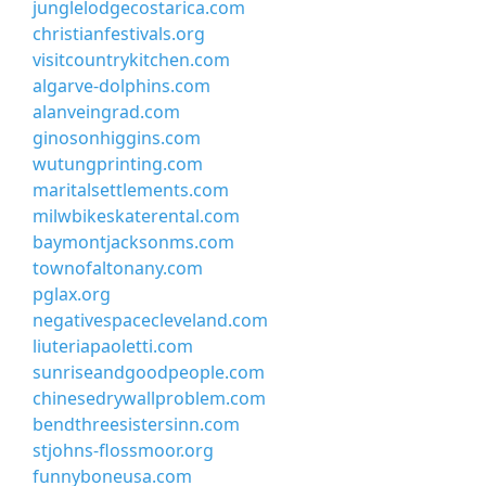
junglelodgecostarica.com
christianfestivals.org
visitcountrykitchen.com
algarve-dolphins.com
alanveingrad.com
ginosonhiggins.com
wutungprinting.com
maritalsettlements.com
milwbikeskaterental.com
baymontjacksonms.com
townofaltonany.com
pglax.org
negativespacecleveland.com
liuteriapaoletti.com
sunriseandgoodpeople.com
chinesedrywallproblem.com
bendthreesistersinn.com
stjohns-flossmoor.org
funnyboneusa.com