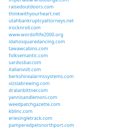
raisedoutdoors.com
thinkwithyourheart.net
utahbankruptcyattorneys.net
irocknroll.com
www.wordoflife2000.org
idahosquaredancing.com
tawawcabins.com
folksemantic.com
sardosbar.com
italianvolt.com
berkshirealarmssystems.com
vizslabrewing.com
dralanbittner.com
yannisandlemoni.com
weedpatchgazette.com
kblinc.com
eriesingletrack.com
pamperedpetsnorthport.com