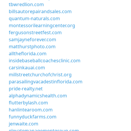
tbwredlion.com
billsautorepairandsales.com
quantum-naturals.com
montessorilearningcenter.org
fergusonstreetfest.com
samjayneforever.com
matthurstphoto.com
alltheflorida.com
insidebaseballcoachesclinic.com
carsinkauai.com
millstreetchurchofchrist.org
parasailingvacadestinflorida.com
pride-realty.net
alphadynamicshealth.com
flutterbylash.com
hanlintearoom.com
funnyduckfarms.com
jenwaite.com
elevatemanagementgroup.com