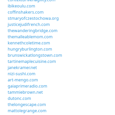
ibikeoulu.com
coffinshakers.com
stmaryofczestochowa.org
justicejudifrench.com
thewanderingbridge.com
themalleablemom.com
kennethcoletime.com
hungryburlington.com
brunswickatlongstown.com
tartinemaplecuisine.com
janekramer.net
nizi-sushi.com
art-mengo.com
gaiaprimeradio.com
tammiebrown.net
dutonc.com
thelongescape.com
mattolegrange.com