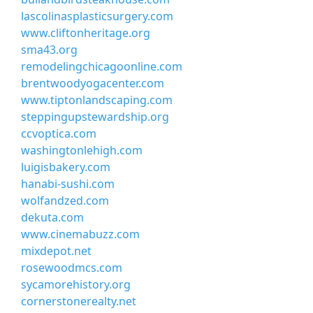
lascolinasplasticsurgery.com
www.cliftonheritage.org
sma43.org
remodelingchicagoonline.com
brentwoodyogacenter.com
www.tiptonlandscaping.com
steppingupstewardship.org
ccvoptica.com
washingtonlehigh.com
luigisbakery.com
hanabi-sushi.com
wolfandzed.com
dekuta.com
www.cinemabuzz.com
mixdepot.net
rosewoodmcs.com
sycamorehistory.org
cornerstonerealty.net