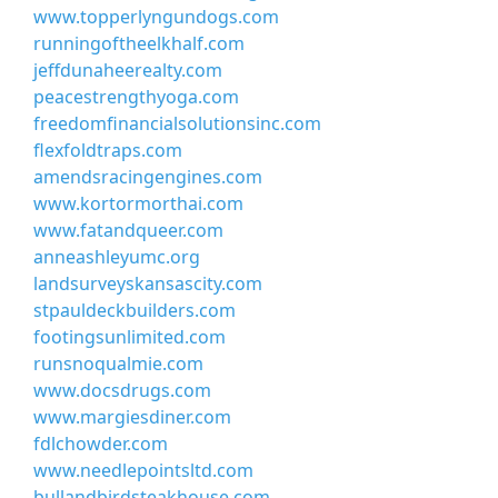
www.topperlyngundogs.com
runningoftheelkhalf.com
jeffdunaheerealty.com
peacestrengthyoga.com
freedomfinancialsolutionsinc.com
flexfoldtraps.com
amendsracingengines.com
www.kortormorthai.com
www.fatandqueer.com
anneashleyumc.org
landsurveyskansascity.com
stpauldeckbuilders.com
footingsunlimited.com
runsnoqualmie.com
www.docsdrugs.com
www.margiesdiner.com
fdlchowder.com
www.needlepointsltd.com
bullandbirdsteakhouse.com