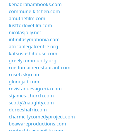
kenabrahambooks.com
commune-kitchen.com
amuthefilm.com
lustforlovefilm.com
nicolasjolly.net
infinitasymphonia.com
africanlegalcentre.org
katsusushihouse.com
greelycommunity.org
ruedumainerestaurant.com
rosetzsky.com
glonojad.com
revistanuevagrecia.com
stjames-church.com
scotty2naughty.com
doreeshafrir.com
charmcitycomedyproject.com
beawareproductions.com
contextdrivenagility.com