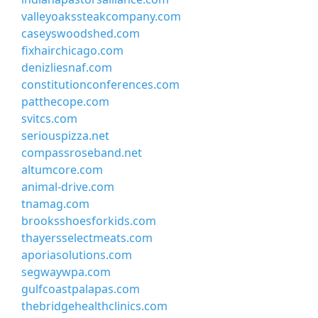
valleyoakssteakcompany.com
caseyswoodshed.com
fixhairchicago.com
denizliesnaf.com
constitutionconferences.com
patthecope.com
svitcs.com
seriouspizza.net
compassroseband.net
altumcore.com
animal-drive.com
tnamag.com
brooksshoesforkids.com
thayersselectmeats.com
aporiasolutions.com
segwaywpa.com
gulfcoastpalapas.com
thebridgehealthclinics.com