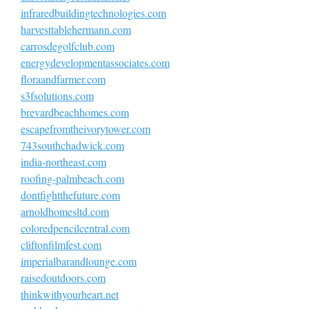
infraredbuildingtechnologies.com
harvesttablehermann.com
carrosdegolfclub.com
energydevelopmentassociates.com
floraandfarmer.com
s3fsolutions.com
brevardbeachhomes.com
escapefromtheivorytower.com
743southchadwick.com
india-northeast.com
roofing-palmbeach.com
dontfightthefuture.com
arnoldhomesltd.com
coloredpencilcentral.com
cliftonfilmfest.com
imperialbarandlounge.com
raisedoutdoors.com
thinkwithyourheart.net