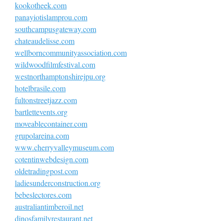
kookotheek.com
panayiotislamprou.com
southcampusgateway.com
chateaudelisse.com
wellborncommunityassociation.com
wildwoodfilmfestival.com
westnorthamptonshirejpu.org
hotelbrasile.com
fultonstreetjazz.com
bartlettevents.org
moveablecontainer.com
grupolareina.com
www.cherryvalleymuseum.com
cotentinwebdesign.com
oldetradingpost.com
ladiesunderconstruction.org
bebeslectores.com
australiantimberoil.net
dinosfamilyrestaurant.net