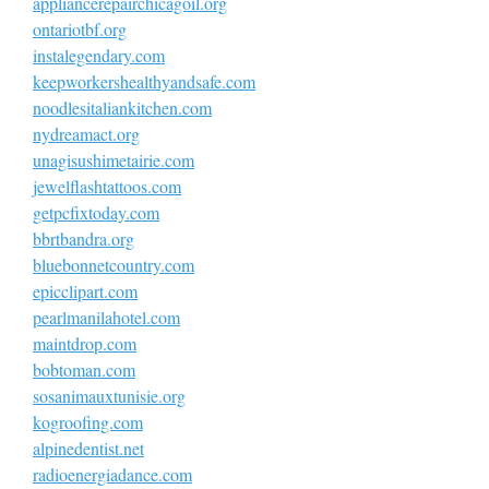
appliancerepairchicagoil.org
ontariotbf.org
instalegendary.com
keepworkershealthyandsafe.com
noodlesitaliankitchen.com
nydreamact.org
unagisushimetairie.com
jewelflashtattoos.com
getpcfixtoday.com
bbrtbandra.org
bluebonnetcountry.com
epicclipart.com
pearlmanilahotel.com
maintdrop.com
bobtoman.com
sosanimauxtunisie.org
kogroofing.com
alpinedentist.net
radioenergiadance.com