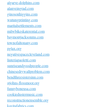
algarve-dolphins.com
alanveingrad.com
ginosonhiggins.com
wutungprinting.com
maritalsettlements.com
milwbikeskaterental.com
baymontjacksonms.com
townofaltonany.com
pglax.org
negativespacecleveland.com
liuteriapaoletti.com
sunriseandgoodpeople.com
chinesedrywallproblem.com
bendthreesistersinn.com
stjohns-flossmoor.org
funnyboneusa.com
cookiedustermusic.com
reconstructionensemble.org
kavitafabrics.com