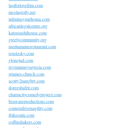
lustforlovefilm.com
nicolasjolly.net
infinitasymphonia.com
africanlegalcentre.org
katsusushihouse.com
greelycommunity.org
ruedumainerestaurant.com
rosetzsky.com
glonojad.com
revistanuevagrecia.com
stjames-church.com
scotty2naughty.com
doreeshafrir.com
charmcitycomedyproject.com
beawareproductions.com
contextdrivenagility.com
ibikeoulu.com
coffinshakers.com