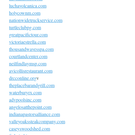
luchavolcanica.com
holycownm.com
nationwidetruckservice.com
turtleclubpg.com
greatpacifictour.com
victoriaestrella.com
thousandwavesspa.com
courtlandcenter.com
neilfindlaymsp.com
avicollisrestaurant.com
drcconline.org
v
theplacebarandgrill.com
waterburyrx.com
advpoolsinc.com
angelosatthepoint.com
indianapastorsalliance.com
valleyoakssteakcompany.com
caseyswoodshed.com