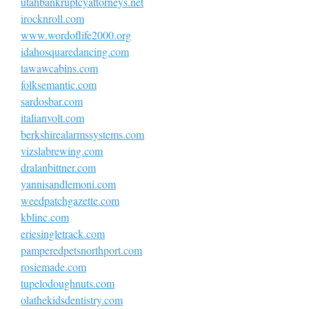
utahbankruptcyattorneys.net
irocknroll.com
www.wordoflife2000.org
idahosquaredancing.com
tawawcabins.com
folksemantic.com
sardosbar.com
italianvolt.com
berkshirealarmssystems.com
vizslabrewing.com
dralanbittner.com
yannisandlemoni.com
weedpatchgazette.com
kblinc.com
eriesingletrack.com
pamperedpetsnorthport.com
rosiemade.com
tupelodoughnuts.com
olathekidsdentistry.com