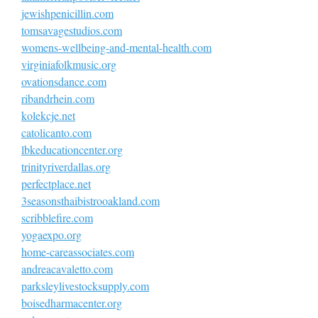
jewishpenicillin.com
tomsavagestudios.com
womens-wellbeing-and-mental-health.com
virginiafolkmusic.org
ovationsdance.com
ribandrhein.com
kolekcje.net
catolicanto.com
lbkeducationcenter.org
trinityriverdallas.org
perfectplace.net
3seasonsthaibistrooakland.com
scribblefire.com
yogaexpo.org
home-careassociates.com
andreacavaletto.com
parksleylivestocksupply.com
boisedharmacenter.org