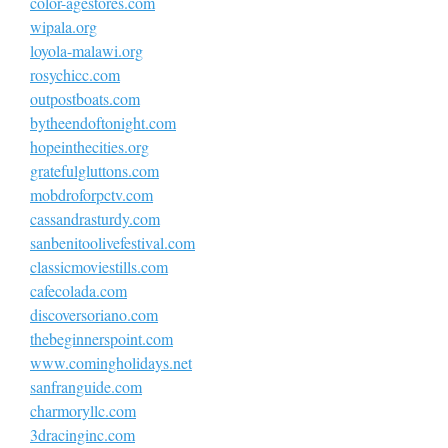
color-agestores.com
wipala.org
loyola-malawi.org
rosychicc.com
outpostboats.com
bytheendoftonight.com
hopeinthecities.org
gratefulgluttons.com
mobdroforpctv.com
cassandrasturdy.com
sanbenitoolivefestival.com
classicmoviestills.com
cafecolada.com
discoversoriano.com
thebeginnerspoint.com
www.comingholidays.net
sanfranguide.com
charmoryllc.com
3dracinginc.com