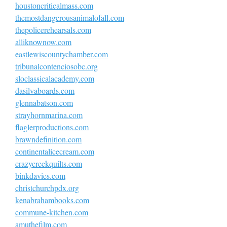
houstoncriticalmass.com
themostdangerousanimalofall.com
thepolicerehearsals.com
alliknownow.com
eastlewiscountychamber.com
tribunalcontenciosobc.org
sloclassicalacademy.com
dasilvaboards.com
glennabatson.com
strayhornmarina.com
flaglerproductions.com
brawndefinition.com
continentalicecream.com
crazycreekquilts.com
binkdavies.com
christchurchpdx.org
kenabrahambooks.com
commune-kitchen.com
amuthefilm.com