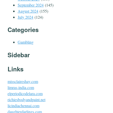
September 2024
(145)
August 2024
(155)
July 2024
(124)
Categories
Gambling
Sidebar
Links
missclaireshay.com
limras-india.com
elperiodicodelara.com
richiesbodyandpaint.net
licindiachennai.com
daughterdarlings.com