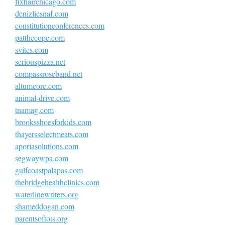
fixhairchicago.com
denizliesnaf.com
constitutionconferences.com
patthecope.com
svitcs.com
seriouspizza.net
compassroseband.net
altumcore.com
animal-drive.com
tnamag.com
brooksshoesforkids.com
thayersselectmeats.com
aporiasolutions.com
segwaywpa.com
gulfcoastpalapas.com
thebridgehealthclinics.com
waterlinewriters.org
shameddogan.com
parentsoftots.org