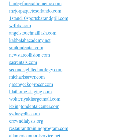
hanleyfuneralhomeinc.com
mejorpaquetesorlando.com
1stand10sportsbarandgrill.com
w4btx.com
angelstouchnaillash.com
kabbalahacademy.net
smilondental.com
newstarcollision.com
sasrentals.com
secondsighttechnology.com
michaelsarver.com
greengeckogrocer.com
hlathome-staging.com
wokteriyakitargetmall.com
lexingtondentalcenter.com
sydneyellis.com
crowndialysis.org
restauranttrainingprogram.com
allamericanpoolservice.net