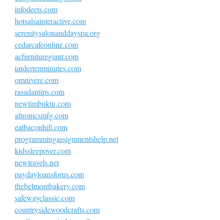
infodeets.com
hotsalsainteractive.com
serenitysalonanddayspa.org
cedarcafeonline.com
acfurnituregiant.com
undertenminutes.com
omnivere.com
rasadantips.com
newtimbuktu.com
altronicsmfg.com
eatbaconhill.com
programmingassignmentshelp.net
kidssleepover.com
newtravels.net
paydayloansforus.com
thebelmontbakery.com
safewayclassic.com
countrysidewoodcrafts.com