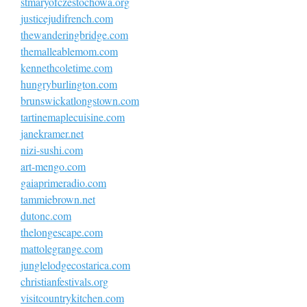
stmaryofczestochowa.org
justicejudifrench.com
thewanderingbridge.com
themalleablemom.com
kennethcoletime.com
hungryburlington.com
brunswickatlongstown.com
tartinemaplecuisine.com
janekramer.net
nizi-sushi.com
art-mengo.com
gaiaprimeradio.com
tammiebrown.net
dutonc.com
thelongescape.com
mattolegrange.com
junglelodgecostarica.com
christianfestivals.org
visitcountrykitchen.com