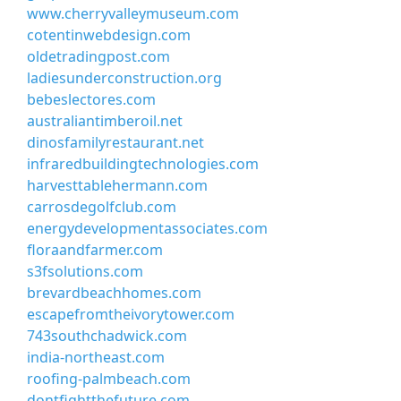
www.cherryvalleymuseum.com
cotentinwebdesign.com
oldetradingpost.com
ladiesunderconstruction.org
bebeslectores.com
australiantimberoil.net
dinosfamilyrestaurant.net
infraredbuildingtechnologies.com
harvesttablehermann.com
carrosdegolfclub.com
energydevelopmentassociates.com
floraandfarmer.com
s3fsolutions.com
brevardbeachhomes.com
escapefromtheivorytower.com
743southchadwick.com
india-northeast.com
roofing-palmbeach.com
dontfightthefuture.com