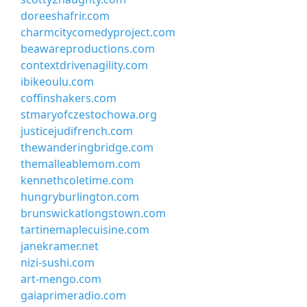
doreeshafrir.com
charmcitycomedyproject.com
beawareproductions.com
contextdrivenagility.com
ibikeoulu.com
coffinshakers.com
stmaryofczestochowa.org
justicejudifrench.com
thewanderingbridge.com
themalleablemom.com
kennethcoletime.com
hungryburlington.com
brunswickatlongstown.com
tartinemaplecuisine.com
janekramer.net
nizi-sushi.com
art-mengo.com
gaiaprimeradio.com