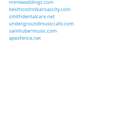
mimiweddings.com
besthostinnkansascity.com
smithdentalcare.net
undergroundmusiccafe.com
samhubermusic.com
apexfence.net