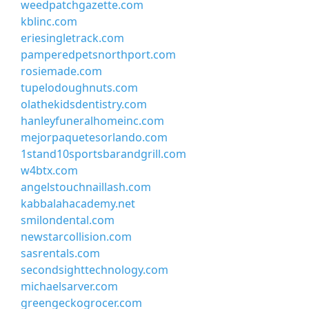
weedpatchgazette.com
kblinc.com
eriesingletrack.com
pamperedpetsnorthport.com
rosiemade.com
tupelodoughnuts.com
olathekidsdentistry.com
hanleyfuneralhomeinc.com
mejorpaquetesorlando.com
1stand10sportsbarandgrill.com
w4btx.com
angelstouchnaillash.com
kabbalahacademy.net
smilondental.com
newstarcollision.com
sasrentals.com
secondsighttechnology.com
michaelsarver.com
greengeckogrocer.com