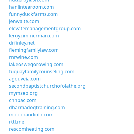
hanlintearoom.com
funnyduckfarms.com
jenwaite.com
elevatemanagementgroup.com
leroyzimmerman.com
drfinley.net
flemingfamilylaw.com
rnrwine.com
lakeoswegorowing.com
fuquayfamilycounseling.com
agouveia.com
secondbaptistchurchofolathe.org
mymseo.org
chhpac.com
dharmadogtraining.com
motionaudiotx.com
rttl.me
rescomheating.com