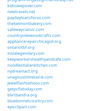
kidssleepover.com
newtravels.net
paydayloansforus.com
thebelmontbakery.com
safewayclassic.com
countrysidewoodcrafts.com
appliancerepairchicagoil.org
ontariotbf.org
instalegendary.com
keepworkershealthyandsafe.com
noodlesitaliankitchen.com
nydreamact.org
unagisushimetairie.com
jewelflashtattoos.com
getpcfixtoday.com
bbrtbandra.org
bluebonnetcountry.com
epicclipart.com