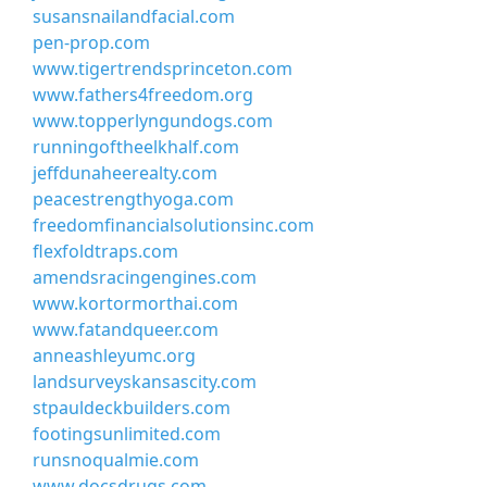
susansnailandfacial.com
pen-prop.com
www.tigertrendsprinceton.com
www.fathers4freedom.org
www.topperlyngundogs.com
runningoftheelkhalf.com
jeffdunaheerealty.com
peacestrengthyoga.com
freedomfinancialsolutionsinc.com
flexfoldtraps.com
amendsracingengines.com
www.kortormorthai.com
www.fatandqueer.com
anneashleyumc.org
landsurveyskansascity.com
stpauldeckbuilders.com
footingsunlimited.com
runsnoqualmie.com
www.docsdrugs.com