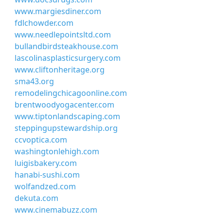
www.margiesdiner.com
fdlchowder.com
www.needlepointsltd.com
bullandbirdsteakhouse.com
lascolinasplasticsurgery.com
www.cliftonheritage.org
sma43.org
remodelingchicagoonline.com
brentwoodyogacenter.com
www.tiptonlandscaping.com
steppingupstewardship.org
ccvoptica.com
washingtonlehigh.com
luigisbakery.com
hanabi-sushi.com
wolfandzed.com
dekuta.com
www.cinemabuzz.com