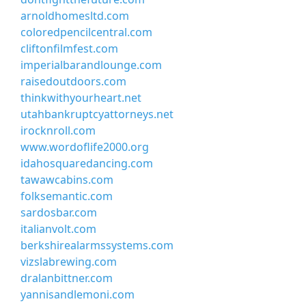
arnoldhomesltd.com
coloredpencilcentral.com
cliftonfilmfest.com
imperialbarandlounge.com
raisedoutdoors.com
thinkwithyourheart.net
utahbankruptcyattorneys.net
irocknroll.com
www.wordoflife2000.org
idahosquaredancing.com
tawawcabins.com
folksemantic.com
sardosbar.com
italianvolt.com
berkshirealarmssystems.com
vizslabrewing.com
dralanbittner.com
yannisandlemoni.com