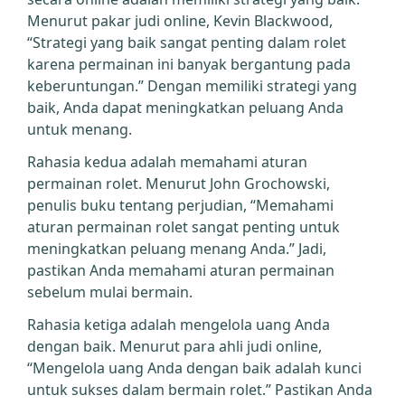
Menurut pakar judi online, Kevin Blackwood,
“Strategi yang baik sangat penting dalam rolet
karena permainan ini banyak bergantung pada
keberuntungan.” Dengan memiliki strategi yang
baik, Anda dapat meningkatkan peluang Anda
untuk menang.
Rahasia kedua adalah memahami aturan
permainan rolet. Menurut John Grochowski,
penulis buku tentang perjudian, “Memahami
aturan permainan rolet sangat penting untuk
meningkatkan peluang menang Anda.” Jadi,
pastikan Anda memahami aturan permainan
sebelum mulai bermain.
Rahasia ketiga adalah mengelola uang Anda
dengan baik. Menurut para ahli judi online,
“Mengelola uang Anda dengan baik adalah kunci
untuk sukses dalam bermain rolet.” Pastikan Anda