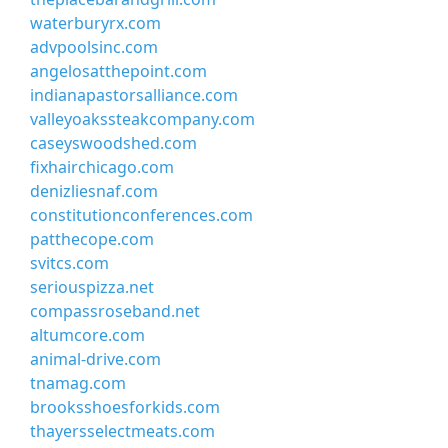
waterburyrx.com
advpoolsinc.com
angelosatthepoint.com
indianapastorsalliance.com
valleyoakssteakcompany.com
caseyswoodshed.com
fixhairchicago.com
denizliesnaf.com
constitutionconferences.com
patthecope.com
svitcs.com
seriouspizza.net
compassroseband.net
altumcore.com
animal-drive.com
tnamag.com
brooksshoesforkids.com
thayersselectmeats.com