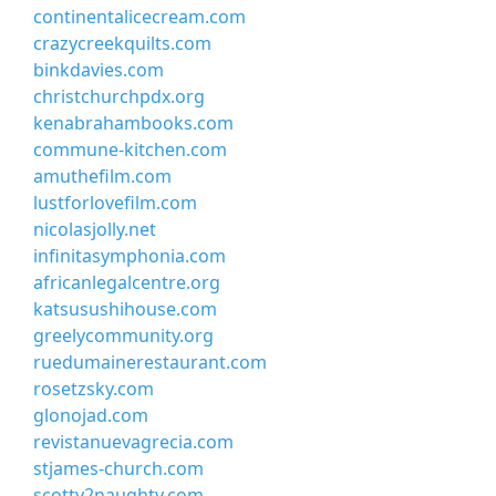
continentalicecream.com
crazycreekquilts.com
binkdavies.com
christchurchpdx.org
kenabrahambooks.com
commune-kitchen.com
amuthefilm.com
lustforlovefilm.com
nicolasjolly.net
infinitasymphonia.com
africanlegalcentre.org
katsusushihouse.com
greelycommunity.org
ruedumainerestaurant.com
rosetzsky.com
glonojad.com
revistanuevagrecia.com
stjames-church.com
scotty2naughty.com