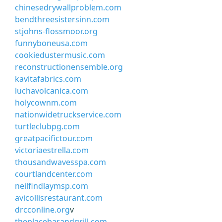
chinesedrywallproblem.com
bendthreesistersinn.com
stjohns-flossmoor.org
funnyboneusa.com
cookiedustermusic.com
reconstructionensemble.org
kavitafabrics.com
luchavolcanica.com
holycownm.com
nationwidetruckservice.com
turtleclubpg.com
greatpacifictour.com
victoriaestrella.com
thousandwavesspa.com
courtlandcenter.com
neilfindlaymsp.com
avicollisrestaurant.com
drcconline.org
v
theplacebarandgrill.com