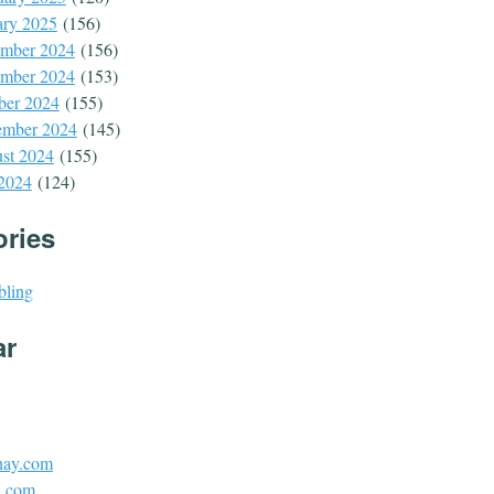
ary 2025
(156)
mber 2024
(156)
mber 2024
(153)
ber 2024
(155)
ember 2024
(145)
st 2024
(155)
 2024
(124)
ories
ling
ar
shay.com
a.com