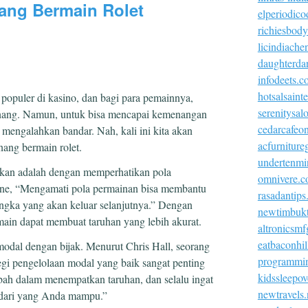
nang Bermain Rolet
elperiodico
richiesbody
licindiache
daughterda
infodeets.
hotsalsaint
populer di kasino, dan bagi para pemainnya,
serenitysa
menang. Namun, untuk bisa mencapai kemenangan
cedarcafeo
sa mengalahkan bandar. Nah, kali ini kita akan
acfurniture
nang bermain rolet.
undertenmi
unakan adalah dengan memperhatikan pola
omnivere.
arne, “Mengamati pola permainan bisa membantu
rasadantip
ngka yang akan keluar selanjutnya.” Dengan
newtimbuk
ain dapat membuat taruhan yang lebih akurat.
altronicsm
eatbaconhi
 modal dengan bijak. Menurut Chris Hall, seorang
programmin
tegi pengelolaan modal yang baik sangat penting
kidssleepo
abah dalam menempatkan taruhan, dan selalu ingat
newtravels.
 dari yang Anda mampu.”