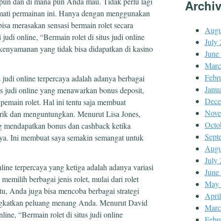
 pun dan di mana pun Anda mau. Tidak perlu lagi
Archi
kmati permainan ini. Hanya dengan menggunakan
sa merasakan sensasi bermain rolet secara
Augu
judi online, “Bermain rolet di situs judi online
July
enyamanan yang tidak bisa didapatkan di kasino
June
Marc
Febr
 judi online terpercaya adalah adanya berbagai
Janu
s judi online yang menawarkan bonus deposit,
Dece
pemain rolet. Hal ini tentu saja membuat
Nove
rik dan menguntungkan. Menurut Lisa Jones,
Octo
ing mendapatkan bonus dan cashback ketika
Sept
rcaya. Ini membuat saya semakin semangat untuk
Augu
July
nline terpercaya yang ketiga adalah adanya variasi
June
emilih berbagai jenis rolet, mulai dari rolet
May 
tu, Anda juga bisa mencoba berbagai strategi
Apri
ngkatkan peluang menang Anda. Menurut David
Marc
ine, “Bermain rolet di situs judi online
Febr