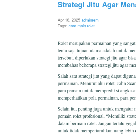
Strategi Jitu Agar Me
Apr 18, 2025
adminrem
Tags:
cara main rolet
Rolet merupakan permainan yang sangat 
tentu saja tujuan utama adalah untuk 
tersebut, diperlukan strategi jitu agar bi
membahas beberapa strategi jitu agar me
Salah satu strategi jitu yang dapat dig
permainan. Menurut ahli rolet, John Sc
para pemain untuk memprediksi angka-a
memperhatikan pola permainan, para pem
Selain itu, penting juga untuk mengatur
pemain rolet profesional, “Memiliki stra
dalam bermain rolet. Jangan terlalu geg
untuk tidak mempertaruhkan uang lebih