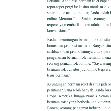
Pertama, Anda bisa bermain rolet kapan
repot-repot pergi ke kasino untuk meni
smartphone atau komputer, Anda sudah bi
online. Menurut John Smith, seorang ahli 
terpercaya memberikan kemudahan dan k
konvensional.”
Kedua, keuntungan bermain rolet di situs
bonus dan promosi menarik. Banyak situ
cashback, dan promo lainnya untuk para 
pengalaman bermain rolet semakin mena
seorang pemain rolet online, “Saya ser
bermain rolet di situs judi online terpe
terus bermain.”
Keuntungan bermain rolet di situs judi o
permainan yang lebih banyak. Anda bisa m
Eropa, Amerika, hingga Prancis. Selain i
bermain rolet yang berbeda untuk meni
Brown, seorang pengamat industri judi onl