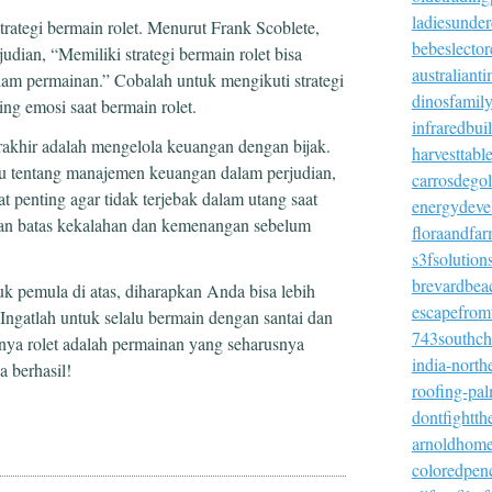
ladiesunder
strategi bermain rolet. Menurut Frank Scoblete,
bebeslecto
judian, “Memiliki strategi bermain rolet bisa
australianti
m permainan.” Cobalah untuk mengikuti strategi
dinosfamily
ing emosi saat bermain rolet.
infraredbui
rakhir adalah mengelola keuangan dengan bijak.
harvesttab
ku tentang manajemen keuangan dalam perjudian,
carrosdego
 penting agar tidak terjebak dalam utang saat
energydeve
kan batas kekalahan dan kemenangan sebelum
floraandfa
s3fsolution
brevardbe
uk pemula di atas, diharapkan Anda bisa lebih
escapefrom
. Ingatlah untuk selalu bermain dengan santai dan
743southc
nya rolet adalah permainan yang seharusnya
india-north
 berhasil!
roofing-pa
dontfightth
arnoldhome
coloredpenc