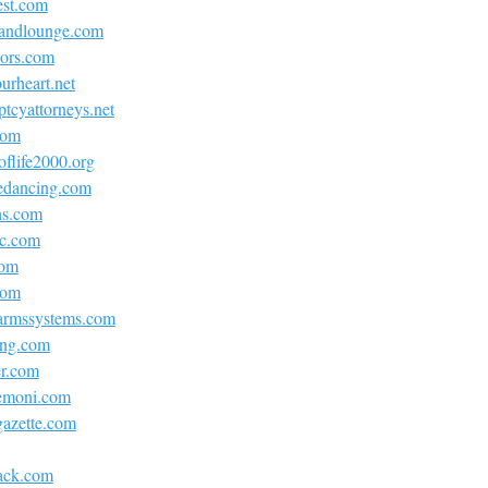
fest.com
randlounge.com
oors.com
urheart.net
tcyattorneys.net
com
life2000.org
edancing.com
ns.com
ic.com
com
.com
larmssystems.com
ing.com
er.com
emoni.com
azette.com
rack.com