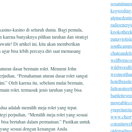
sosanimaux
kogroofing
alpinedentis
radioenerg
kasino-kasino di seluruh dunia. Bagi pemula,
kookothee
 karena banyaknya pilihan taruhan dan strategi
panayiotis
atir! Di artikel ini, kita akan memberikan
southcamp
 agar bisa lebih percaya diri saat memasang
chateaudel
wellbornco
wildwoodfi
turan dasar bermain rolet. Menurut John
westnortha
erjudian, “Pemahaman aturan dasar rolet sangat
hotelbrasil
i.” Oleh karena itu, sebelum mulai bermain,
fultonstree
in rolet, termasuk jenis taruhan yang bisa
bartletteven
moveableco
dua adalah memilih meja rolet yang tepat.
grupolarei
tegi perjudian, “Memilih meja rolet yang sesuai
www.cherr
 bisa bertahan dalam permainan.” Pastikan untuk
cotentinwe
n yang sesuai dengan keuangan Anda.
oldetradin