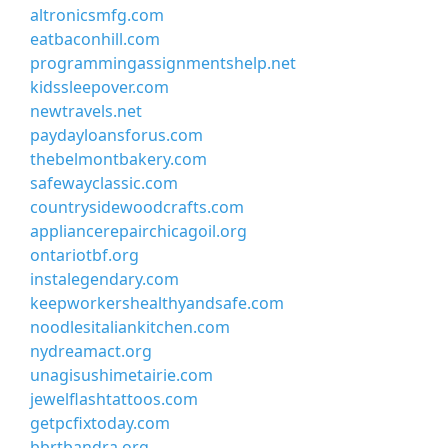
altronicsmfg.com
eatbaconhill.com
programmingassignmentshelp.net
kidssleepover.com
newtravels.net
paydayloansforus.com
thebelmontbakery.com
safewayclassic.com
countrysidewoodcrafts.com
appliancerepairchicagoil.org
ontariotbf.org
instalegendary.com
keepworkershealthyandsafe.com
noodlesitaliankitchen.com
nydreamact.org
unagisushimetairie.com
jewelflashtattoos.com
getpcfixtoday.com
bbrtbandra.org