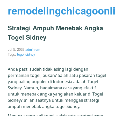
remodelingchicagoonl
Strategi Ampuh Menebak Angka
Togel Sidney
Jul 5, 2026
adminrem
Tags:
togel sidney
Anda pasti sudah tidak asing lagi dengan
permainan togel, bukan? Salah satu pasaran togel
yang paling populer di Indonesia adalah Togel
Sydney. Namun, bagaimana cara yang efektif
untuk menebak angka yang akan keluar di Togel
Sidney? Inilah saatnya untuk menggali strategi
ampuh menebak angka togel Sidney.
Menurut para ahli togel, salah satu strategi yang