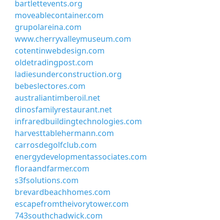
bartlettevents.org
moveablecontainer.com
grupolareina.com
www.cherryvalleymuseum.com
cotentinwebdesign.com
oldetradingpost.com
ladiesunderconstruction.org
bebeslectores.com
australiantimberoil.net
dinosfamilyrestaurant.net
infraredbuildingtechnologies.com
harvesttablehermann.com
carrosdegolfclub.com
energydevelopmentassociates.com
floraandfarmer.com
s3fsolutions.com
brevardbeachhomes.com
escapefromtheivorytower.com
743southchadwick.com