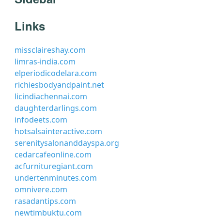
Links
missclaireshay.com
limras-india.com
elperiodicodelara.com
richiesbodyandpaint.net
licindiachennai.com
daughterdarlings.com
infodeets.com
hotsalsainteractive.com
serenitysalonanddayspa.org
cedarcafeonline.com
acfurnituregiant.com
undertenminutes.com
omnivere.com
rasadantips.com
newtimbuktu.com