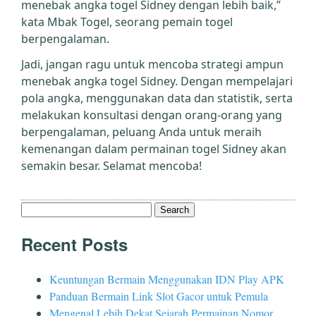
menebak angka togel Sidney dengan lebih baik,”
kata Mbak Togel, seorang pemain togel
berpengalaman.
Jadi, jangan ragu untuk mencoba strategi ampun
menebak angka togel Sidney. Dengan mempelajari
pola angka, menggunakan data dan statistik, serta
melakukan konsultasi dengan orang-orang yang
berpengalaman, peluang Anda untuk meraih
kemenangan dalam permainan togel Sidney akan
semakin besar. Selamat mencoba!
Search
for:
Recent Posts
Keuntungan Bermain Menggunakan IDN Play APK
Panduan Bermain Link Slot Gacor untuk Pemula
Mengenal Lebih Dekat Sejarah Permainan Nomor