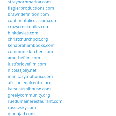
strayhornmarina.com
flaglerproductions.com
brawndefinition.com
continentalicecream.com
crazycreekquilts.com
binkdavies.com
christchurchpdx.org
kenabrahambooks.com
commune-kitchen.com
amuthefilm.com
lustforlovefilm.com
nicolasjolly.net
infinitasymphonia.com
africanlegalcentre.org
katsusushihouse.com
greelycommunity.org
ruedumainerestaurant.com
rosetzsky.com
glonojad.com