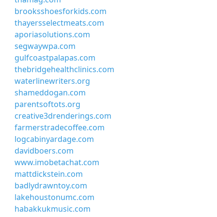
brooksshoesforkids.com
thayersselectmeats.com
aporiasolutions.com
segwaywpa.com
gulfcoastpalapas.com
thebridgehealthclinics.com
waterlinewriters.org
shameddogan.com
parentsoftots.org
creative3drenderings.com
farmerstradecoffee.com
logcabinyardage.com
davidboers.com
www.imobetachat.com
mattdickstein.com
badlydrawntoy.com
lakehoustonumc.com
habakkukmusic.com