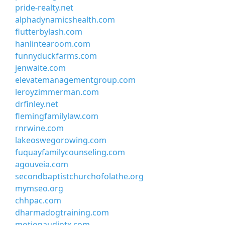
pride-realty.net
alphadynamicshealth.com
flutterbylash.com
hanlintearoom.com
funnyduckfarms.com
jenwaite.com
elevatemanagementgroup.com
leroyzimmerman.com
drfinley.net
flemingfamilylaw.com
rnrwine.com
lakeoswegorowing.com
fuquayfamilycounseling.com
agouveia.com
secondbaptistchurchofolathe.org
mymseo.org
chhpac.com
dharmadogtraining.com
motionaudiotx.com