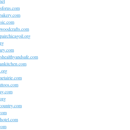
net
sforus.com
bakery.com
ssic.com
ewoodcrafts.com
pairchicagoil.org
org
dary.com
shealthyandsafe.com
iankitchen.com
.org
metairie.com
attoos.com
day.com
org
country.com
.com
ahotel.com
com