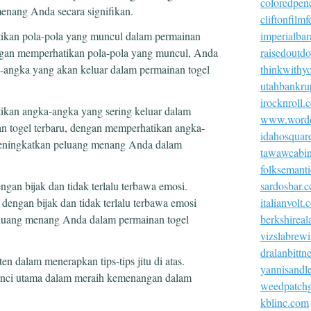
coloredpenc
enang Anda secara signifikan.
cliftonfilm
atikan pola-pola yang muncul dalam permainan
imperialba
engan memperhatikan pola-pola yang muncul, Anda
raisedoutd
angka yang akan keluar dalam permainan togel
thinkwithyo
utahbankrup
irocknroll.
tikan angka-angka yang sering keluar dalam
www.wordof
n togel terbaru, dengan memperhatikan angka-
idahosquar
meningkatkan peluang menang Anda dalam
tawawcabi
folksemant
ngan bijak dan tidak terlalu terbawa emosi.
sardosbar.
dengan bijak dan tidak terlalu terbawa emosi
italianvolt
uang menang Anda dalam permainan togel
berkshirea
vizslabrew
dralanbittn
ten dalam menerapkan tips-tips jitu di atas.
yannisandl
 kunci utama dalam meraih kemenangan dalam
weedpatchg
kblinc.com