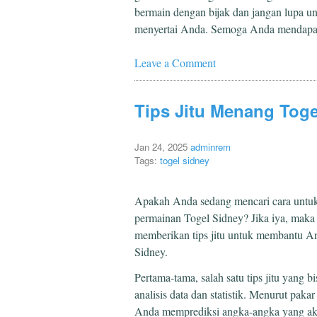
bermain dengan bijak dan jangan lupa un
menyertai Anda. Semoga Anda mendapat
Leave a Comment
Tips Jitu Menang Toge
Jan 24, 2025
adminrem
Tags:
togel sidney
Apakah Anda sedang mencari cara untu
permainan Togel Sidney? Jika iya, maka 
memberikan tips jitu untuk membantu A
Sidney.
Pertama-tama, salah satu tips jitu yang
analisis data dan statistik. Menurut pak
Anda memprediksi angka-angka yang aka