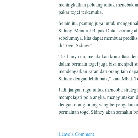
meningkatkan peluang untuk menebak ang
pakar togel terkemuka.
Selain itu, penting juga untuk mengguna
Sidney. Menurut Bapak Data, seorang ahl
sebelumnya, kita dapat membuat prediksi
di Togel Sidney.”
Tak hanya itu, melakukan konsultasi de
dalam bermain togel juga bisa menjadi str
mendengarkan saran dari orang lain dap
Sidney dengan lebih baik,” kata Mbak T
Jadi, jangan ragu untuk mencoba strate
mempelajari pola angka, menggunakan dat
dengan orang-orang yang berpengalama
permainan togel Sidney akan semakin be
Leave a Comment