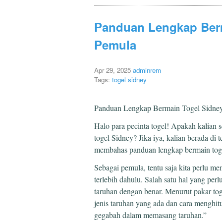
Panduan Lengkap Berm
Pemula
Apr 29, 2025
adminrem
Tags:
togel sidney
Panduan Lengkap Bermain Togel Sidney
Halo para pecinta togel! Apakah kalian
togel Sidney? Jika iya, kalian berada di t
membahas panduan lengkap bermain toge
Sebagai pemula, tentu saja kita perlu m
terlebih dahulu. Salah satu hal yang pe
taruhan dengan benar. Menurut pakar t
jenis taruhan yang ada dan cara menghit
gegabah dalam memasang taruhan.”