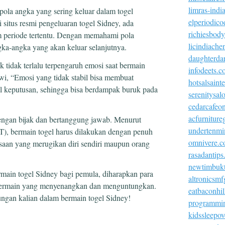
limras-indi
pola angka yang sering keluar dalam togel
elperiodico
 situs resmi pengeluaran togel Sidney, ada
richiesbody
m periode tertentu. Dengan memahami pola
licindiache
gka-angka yang akan keluar selanjutnya.
daughterda
k tidak terlalu terpengaruh emosi saat bermain
infodeets.
iwi, “Emosi yang tidak stabil bisa membuat
hotsalsaint
l keputusan, sehingga bisa berdampak buruk pada
serenitysa
cedarcafeo
acfurniture
dengan bijak dan bertanggung jawab. Menurut
undertenmi
), bermain togel harus dilakukan dengan penuh
omnivere.
asaan yang merugikan diri sendiri maupun orang
rasadantip
newtimbuk
in togel Sidney bagi pemula, diharapkan para
altronicsm
bermain yang menyenangkan dan menguntungkan.
eatbaconhi
ungan kalian dalam bermain togel Sidney!
programmin
kidssleepo