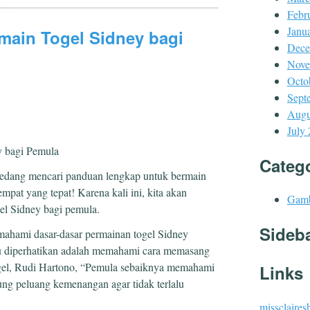
Febr
Janu
ain Togel Sidney bagi
Dece
Nove
Octo
Sept
Augu
July
 bagi Pemula
Categ
 sedang mencari panduan lengkap untuk bermain
empat yang tepat! Karena kali ini, kita akan
Gamb
l Sidney bagi pemula.
Sideb
emahami dasar-dasar permainan togel Sidney
rlu diperhatikan adalah memahami cara memasang
ogel, Rudi Hartono, “Pemula sebaiknya memahami
Links
ung peluang kemenangan agar tidak terlalu
missclaire