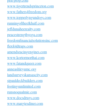
pen-prop.com
www.tigertrendsprinceton.com
www.fathers4freedom.org
www.topperlyngundogs.com
runningoftheelkhalf.com
jeffdunaheerealty.com
peacestrengthyoga.com
freedomfinancialsolutionsinc.com
flexfoldtraps.com
amendsracingengines.com
www.kortormorthai.com
www.fatandqueer.com
anneashleyumc.org
landsurveyskansascity.com
stpauldeckbuilders.com
footingsunlimited.com
runsnoqualmie.com
www.docsdrugs.com
www.margiesdiner.com