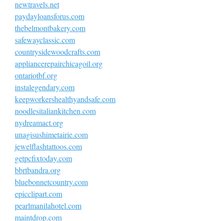
newtravels.net
paydayloansforus.com
thebelmontbakery.com
safewayclassic.com
countrysidewoodcrafts.com
appliancerepairchicagoil.org
ontariotbf.org
instalegendary.com
keepworkershealthyandsafe.com
noodlesitaliankitchen.com
nydreamact.org
unagisushimetairie.com
jewelflashtattoos.com
getpcfixtoday.com
bbrtbandra.org
bluebonnetcountry.com
epicclipart.com
pearlmanilahotel.com
maintdrop.com