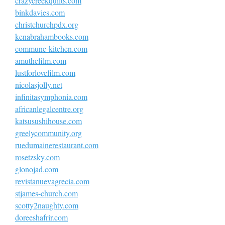
crazycreekquilts.com
binkdavies.com
christchurchpdx.org
kenabrahambooks.com
commune-kitchen.com
amuthefilm.com
lustforlovefilm.com
nicolasjolly.net
infinitasymphonia.com
africanlegalcentre.org
katsusushihouse.com
greelycommunity.org
ruedumainerestaurant.com
rosetzsky.com
glonojad.com
revistanuevagrecia.com
stjames-church.com
scotty2naughty.com
doreeshafrir.com