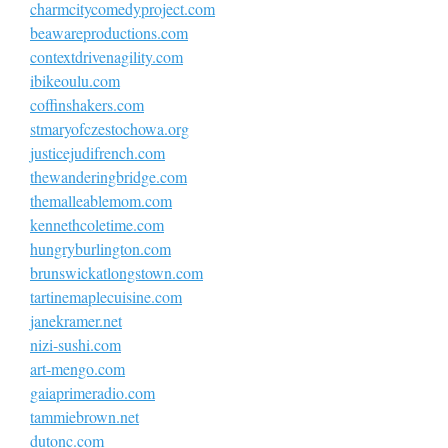
charmcitycomedyproject.com
beawareproductions.com
contextdrivenagility.com
ibikeoulu.com
coffinshakers.com
stmaryofczestochowa.org
justicejudifrench.com
thewanderingbridge.com
themalleablemom.com
kennethcoletime.com
hungryburlington.com
brunswickatlongstown.com
tartinemaplecuisine.com
janekramer.net
nizi-sushi.com
art-mengo.com
gaiaprimeradio.com
tammiebrown.net
dutonc.com