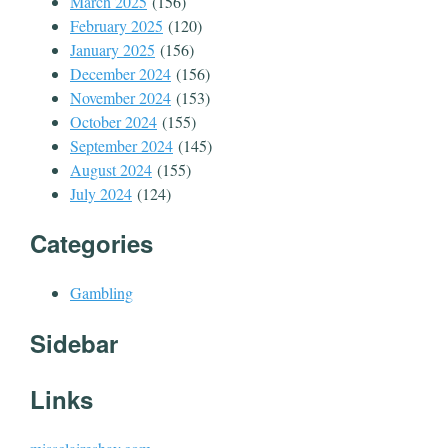
March 2025
(156)
February 2025
(120)
January 2025
(156)
December 2024
(156)
November 2024
(153)
October 2024
(155)
September 2024
(145)
August 2024
(155)
July 2024
(124)
Categories
Gambling
Sidebar
Links