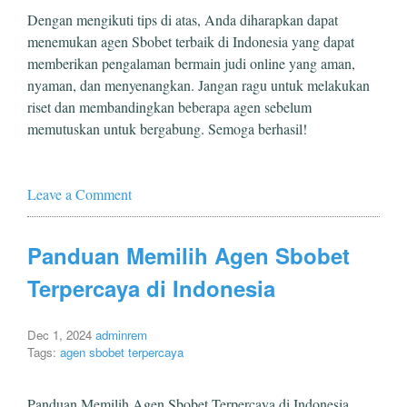
Dengan mengikuti tips di atas, Anda diharapkan dapat
menemukan agen Sbobet terbaik di Indonesia yang dapat
memberikan pengalaman bermain judi online yang aman,
nyaman, dan menyenangkan. Jangan ragu untuk melakukan
riset dan membandingkan beberapa agen sebelum
memutuskan untuk bergabung. Semoga berhasil!
Leave a Comment
Panduan Memilih Agen Sbobet
Terpercaya di Indonesia
Dec 1, 2024
adminrem
Tags:
agen sbobet terpercaya
Panduan Memilih Agen Sbobet Terpercaya di Indonesia