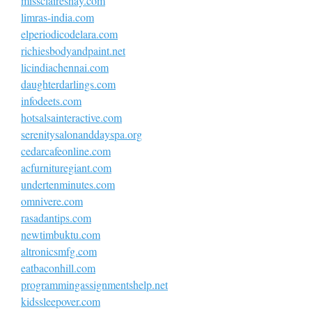
missclaireshay.com
limras-india.com
elperiodicodelara.com
richiesbodyandpaint.net
licindiachennai.com
daughterdarlings.com
infodeets.com
hotsalsainteractive.com
serenitysalonanddayspa.org
cedarcafeonline.com
acfurnituregiant.com
undertenminutes.com
omnivere.com
rasadantips.com
newtimbuktu.com
altronicsmfg.com
eatbaconhill.com
programmingassignmentshelp.net
kidssleepover.com