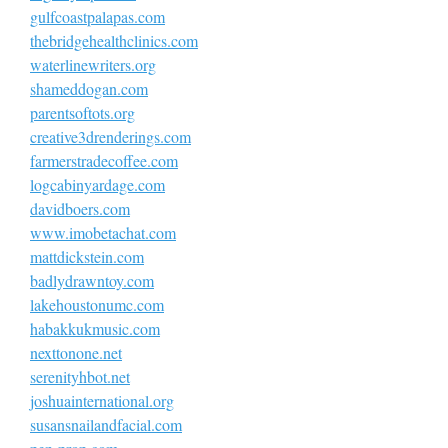
gulfcoastpalapas.com
thebridgehealthclinics.com
waterlinewriters.org
shameddogan.com
parentsoftots.org
creative3drenderings.com
farmerstradecoffee.com
logcabinyardage.com
davidboers.com
www.imobetachat.com
mattdickstein.com
badlydrawntoy.com
lakehoustonumc.com
habakkukmusic.com
nexttonone.net
serenityhbot.net
joshuainternational.org
susansnailandfacial.com