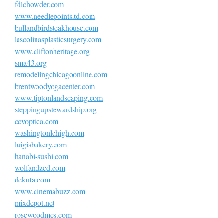
fdlchowder.com
www.needlepointsltd.com
bullandbirdsteakhouse.com
lascolinasplasticsurgery.com
www.cliftonheritage.org
sma43.org
remodelingchicagoonline.com
brentwoodyogacenter.com
www.tiptonlandscaping.com
steppingupstewardship.org
ccvoptica.com
washingtonlehigh.com
luigisbakery.com
hanabi-sushi.com
wolfandzed.com
dekuta.com
www.cinemabuzz.com
mixdepot.net
rosewoodmcs.com