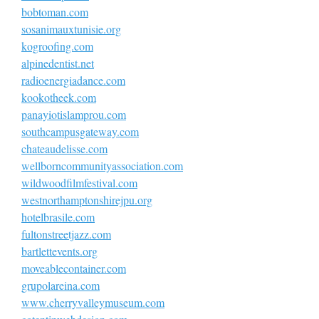
bobtoman.com
sosanimauxtunisie.org
kogroofing.com
alpinedentist.net
radioenergiadance.com
kookotheek.com
panayiotislamprou.com
southcampusgateway.com
chateaudelisse.com
wellborncommunityassociation.com
wildwoodfilmfestival.com
westnorthamptonshirejpu.org
hotelbrasile.com
fultonstreetjazz.com
bartlettevents.org
moveablecontainer.com
grupolareina.com
www.cherryvalleymuseum.com