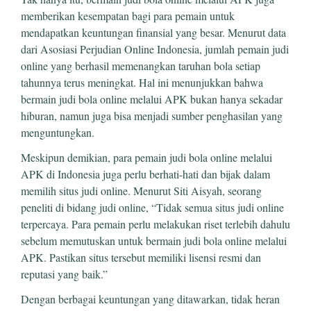
memberikan kesempatan bagi para pemain untuk
mendapatkan keuntungan finansial yang besar. Menurut data
dari Asosiasi Perjudian Online Indonesia, jumlah pemain judi
online yang berhasil memenangkan taruhan bola setiap
tahunnya terus meningkat. Hal ini menunjukkan bahwa
bermain judi bola online melalui APK bukan hanya sekadar
hiburan, namun juga bisa menjadi sumber penghasilan yang
menguntungkan.
Meskipun demikian, para pemain judi bola online melalui
APK di Indonesia juga perlu berhati-hati dan bijak dalam
memilih situs judi online. Menurut Siti Aisyah, seorang
peneliti di bidang judi online, “Tidak semua situs judi online
terpercaya. Para pemain perlu melakukan riset terlebih dahulu
sebelum memutuskan untuk bermain judi bola online melalui
APK. Pastikan situs tersebut memiliki lisensi resmi dan
reputasi yang baik.”
Dengan berbagai keuntungan yang ditawarkan, tidak heran