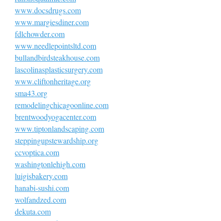
www.docsdrugs.com
www.margiesdiner.com
fdlchowder.com
www.needlepointsltd.com
bullandbirdsteakhouse.com
lascolinasplasticsurgery.com
www.cliftonheritage.org
sma43.org
remodelingchicagoonline.com
brentwoodyogacenter.com
www.tiptonlandscaping.com
steppingupstewardship.org
ccvoptica.com
washingtonlehigh.com
luigisbakery.com
hanabi-sushi.com
wolfandzed.com
dekuta.com