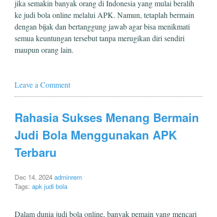
jika semakin banyak orang di Indonesia yang mulai beralih
ke judi bola online melalui APK. Namun, tetaplah bermain
dengan bijak dan bertanggung jawab agar bisa menikmati
semua keuntungan tersebut tanpa merugikan diri sendiri
maupun orang lain.
Leave a Comment
Rahasia Sukses Menang Bermain
Judi Bola Menggunakan APK
Terbaru
Dec 14, 2024
adminrem
Tags:
apk judi bola
Dalam dunia judi bola online, banyak pemain yang mencari