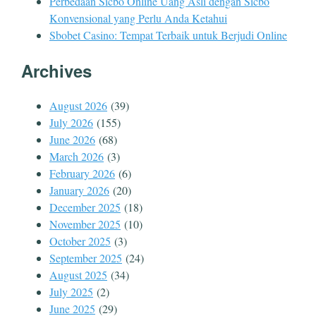
Perbedaan Sicbo Online Uang Asli dengan Sicbo
Konvensional yang Perlu Anda Ketahui
Sbobet Casino: Tempat Terbaik untuk Berjudi Online
Archives
August 2026
(39)
July 2026
(155)
June 2026
(68)
March 2026
(3)
February 2026
(6)
January 2026
(20)
December 2025
(18)
November 2025
(10)
October 2025
(3)
September 2025
(24)
August 2025
(34)
July 2025
(2)
June 2025
(29)