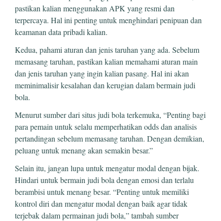
pastikan kalian menggunakan APK yang resmi dan
terpercaya. Hal ini penting untuk menghindari penipuan dan
keamanan data pribadi kalian.
Kedua, pahami aturan dan jenis taruhan yang ada. Sebelum
memasang taruhan, pastikan kalian memahami aturan main
dan jenis taruhan yang ingin kalian pasang. Hal ini akan
meminimalisir kesalahan dan kerugian dalam bermain judi
bola.
Menurut sumber dari situs judi bola terkemuka, “Penting bagi
para pemain untuk selalu memperhatikan odds dan analisis
pertandingan sebelum memasang taruhan. Dengan demikian,
peluang untuk menang akan semakin besar.”
Selain itu, jangan lupa untuk mengatur modal dengan bijak.
Hindari untuk bermain judi bola dengan emosi dan terlalu
berambisi untuk menang besar. “Penting untuk memiliki
kontrol diri dan mengatur modal dengan baik agar tidak
terjebak dalam permainan judi bola,” tambah sumber