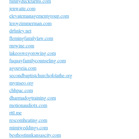
funnyduckfarms.com
jenwaite.com
elevatemanagementgroup.com
leroyzimmerman.com
drfinley.net
flemingfamilylaw.com
rnrwine.com
lakeoswegorowing.com
fuquayfamilycounseling.com
agouveia.com
secondbaptistchurchofolathe.org
mymseo.org
chhpac.com
dharmadogtraining.com
motionaudiotx.com
rttl.me
rescomheating.com
mimiweddings.com
besthostinnkansascity.com