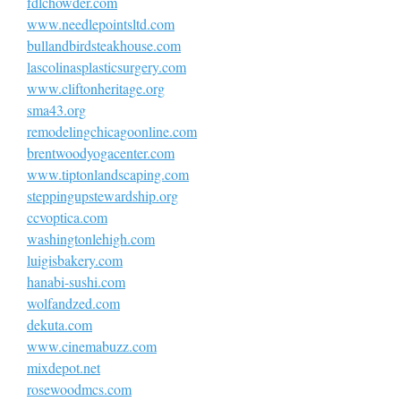
fdlchowder.com
www.needlepointsltd.com
bullandbirdsteakhouse.com
lascolinasplasticsurgery.com
www.cliftonheritage.org
sma43.org
remodelingchicagoonline.com
brentwoodyogacenter.com
www.tiptonlandscaping.com
steppingupstewardship.org
ccvoptica.com
washingtonlehigh.com
luigisbakery.com
hanabi-sushi.com
wolfandzed.com
dekuta.com
www.cinemabuzz.com
mixdepot.net
rosewoodmcs.com