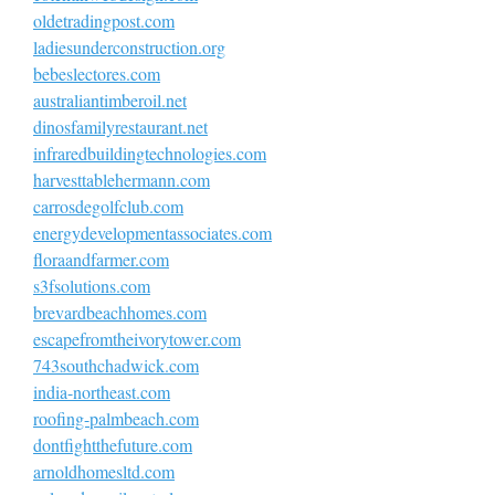
oldetradingpost.com
ladiesunderconstruction.org
bebeslectores.com
australiantimberoil.net
dinosfamilyrestaurant.net
infraredbuildingtechnologies.com
harvesttablehermann.com
carrosdegolfclub.com
energydevelopmentassociates.com
floraandfarmer.com
s3fsolutions.com
brevardbeachhomes.com
escapefromtheivorytower.com
743southchadwick.com
india-northeast.com
roofing-palmbeach.com
dontfightthefuture.com
arnoldhomesltd.com