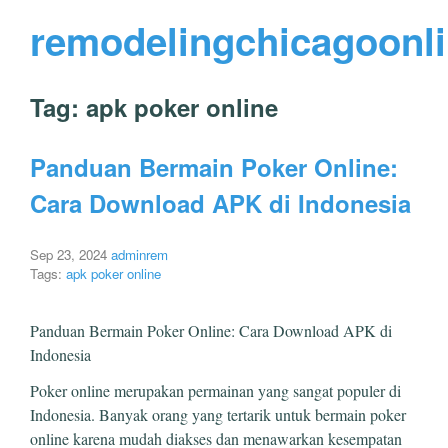
remodelingchicagoonl
Tag:
apk poker online
Panduan Bermain Poker Online:
Cara Download APK di Indonesia
Sep 23, 2024
adminrem
Tags:
apk poker online
Panduan Bermain Poker Online: Cara Download APK di
Indonesia
Poker online merupakan permainan yang sangat populer di
Indonesia. Banyak orang yang tertarik untuk bermain poker
online karena mudah diakses dan menawarkan kesempatan