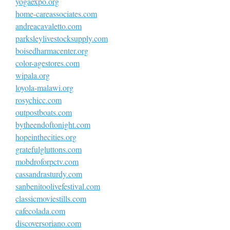
yogaexpo.org
home-careassociates.com
andreacavaletto.com
parksleylivestocksupply.com
boisedharmacenter.org
color-agestores.com
wipala.org
loyola-malawi.org
rosychicc.com
outpostboats.com
bytheendoftonight.com
hopeinthecities.org
gratefulgluttons.com
mobdroforpctv.com
cassandrasturdy.com
sanbenitoolivefestival.com
classicmoviestills.com
cafecolada.com
discoversoriano.com