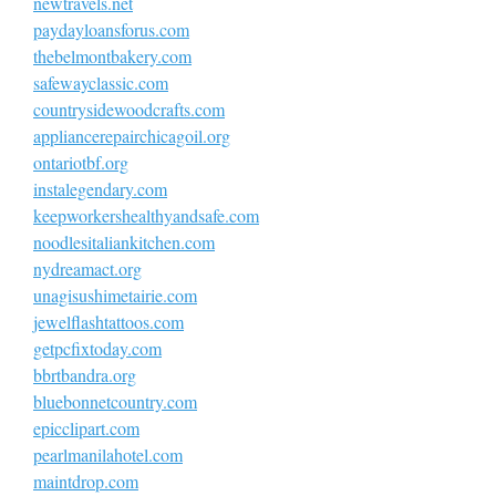
newtravels.net
paydayloansforus.com
thebelmontbakery.com
safewayclassic.com
countrysidewoodcrafts.com
appliancerepairchicagoil.org
ontariotbf.org
instalegendary.com
keepworkershealthyandsafe.com
noodlesitaliankitchen.com
nydreamact.org
unagisushimetairie.com
jewelflashtattoos.com
getpcfixtoday.com
bbrtbandra.org
bluebonnetcountry.com
epicclipart.com
pearlmanilahotel.com
maintdrop.com