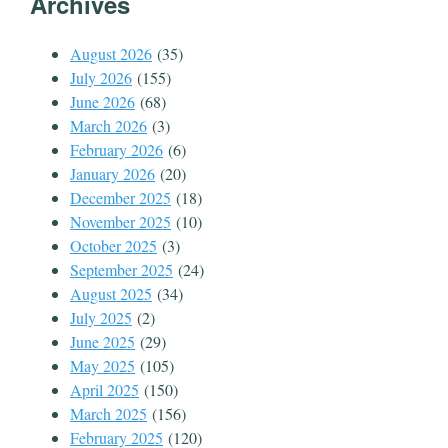
Archives
August 2026
(35)
July 2026
(155)
June 2026
(68)
March 2026
(3)
February 2026
(6)
January 2026
(20)
December 2025
(18)
November 2025
(10)
October 2025
(3)
September 2025
(24)
August 2025
(34)
July 2025
(2)
June 2025
(29)
May 2025
(105)
April 2025
(150)
March 2025
(156)
February 2025
(120)