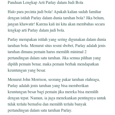
Panduan Lengkap Arti Parlay dalam Judi Bola
Halo para pecinta judi bola! Apakah kalian sudah familiar
dengan istilah Parlay dalam dunia taruhan bola? Jika belum,
jangan khawatir! Karena kali ini kita akan membahas secara
lengkap arti Parlay dalam judi bola.
Parlay merupakan istilah yang sering digunakan dalam dunia
taruhan bola. Menurut situs resmi sbobet, Parlay adalah jenis
taruhan dimana pemain harus memilih minimal 2
pertandingan dalam satu taruhan. Jika semua pilihan yang
dipilih pemain benar, maka pemain berhak mendapatkan
keuntungan yang besar.
Menurut John Morrison, seorang pakar taruhan olahraga,
Parlay adalah jenis taruhan yang bisa memberikan
keuntungan besar bagi pemain jika mereka bisa memilih
dengan tepat. Namun, ia juga menekankan pentingnya untuk
tidak terlalu bernafsu dan memilih terlalu banyak
pertandingan dalam satu taruhan Parlay.