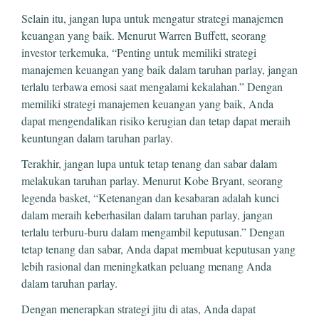
Selain itu, jangan lupa untuk mengatur strategi manajemen
keuangan yang baik. Menurut Warren Buffett, seorang
investor terkemuka, “Penting untuk memiliki strategi
manajemen keuangan yang baik dalam taruhan parlay, jangan
terlalu terbawa emosi saat mengalami kekalahan.” Dengan
memiliki strategi manajemen keuangan yang baik, Anda
dapat mengendalikan risiko kerugian dan tetap dapat meraih
keuntungan dalam taruhan parlay.
Terakhir, jangan lupa untuk tetap tenang dan sabar dalam
melakukan taruhan parlay. Menurut Kobe Bryant, seorang
legenda basket, “Ketenangan dan kesabaran adalah kunci
dalam meraih keberhasilan dalam taruhan parlay, jangan
terlalu terburu-buru dalam mengambil keputusan.” Dengan
tetap tenang dan sabar, Anda dapat membuat keputusan yang
lebih rasional dan meningkatkan peluang menang Anda
dalam taruhan parlay.
Dengan menerapkan strategi jitu di atas, Anda dapat