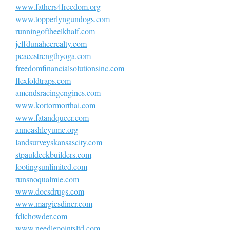
www.fathers4freedom.org
www.topperlyngundogs.com
runningoftheelkhalf.com
jeffdunaheerealty.com
peacestrengthyoga.com
freedomfinancialsolutionsinc.com
flexfoldtraps.com
amendsracingengines.com
www.kortormorthai.com
www.fatandqueer.com
anneashleyumc.org
landsurveyskansascity.com
stpauldeckbuilders.com
footingsunlimited.com
runsnoqualmie.com
www.docsdrugs.com
www.margiesdiner.com
fdlchowder.com
www.needlepointsltd.com