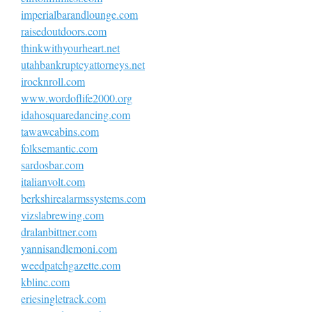
imperialbarandlounge.com
raisedoutdoors.com
thinkwithyourheart.net
utahbankruptcyattorneys.net
irocknroll.com
www.wordoflife2000.org
idahosquaredancing.com
tawawcabins.com
folksemantic.com
sardosbar.com
italianvolt.com
berkshirealarmssystems.com
vizslabrewing.com
dralanbittner.com
yannisandlemoni.com
weedpatchgazette.com
kblinc.com
eriesingletrack.com