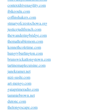
contextdrivenagility.com
ibikeoulu.com
coffinshakers.com
stmaryofczestochowa.org
justicejudifrench.com
thewanderingbridge.com
themalleablemom.com
kennethcoletime.com
hungryburlington.com
brunswickatlongstown.com
tartinemaplecuisine.com
janekramer.net
nizi-sushi.com
art-mengo.com
gaiaprimeradio.com
tammiebrown.net
dutonc.com
thelongescape.com