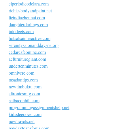
elperiodicodelara.com
richiesbodyandpaint.net
licindiachennai.com
daughterdarlings.com
infodeets.com
hotsalsainteractive.com
serenitysalonanddayspa.org
cedarcafeonline.com
acfurnituregiant.com
undertenminutes.com
omnivere.com
rasadantips.com
newtimbuktu.com
altronicsmfg.com
eatbaconhill.com
programmingassignmentshelp.net
kidssleepover.com
newtravels.net
paydayloansforus.com