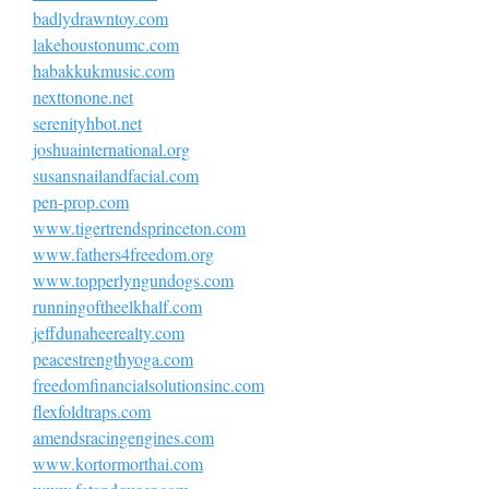
badlydrawntoy.com
lakehoustonumc.com
habakkukmusic.com
nexttonone.net
serenityhbot.net
joshuainternational.org
susansnailandfacial.com
pen-prop.com
www.tigertrendsprinceton.com
www.fathers4freedom.org
www.topperlyngundogs.com
runningoftheelkhalf.com
jeffdunaheerealty.com
peacestrengthyoga.com
freedomfinancialsolutionsinc.com
flexfoldtraps.com
amendsracingengines.com
www.kortormorthai.com