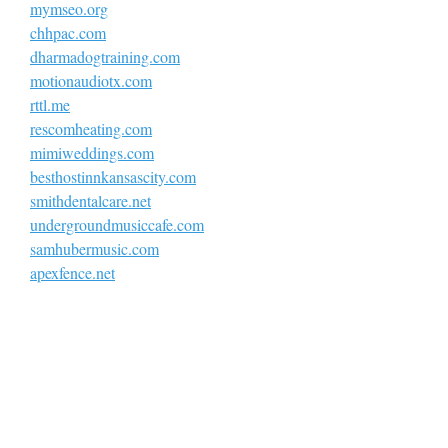
mymseo.org
chhpac.com
dharmadogtraining.com
motionaudiotx.com
rttl.me
rescomheating.com
mimiweddings.com
besthostinnkansascity.com
smithdentalcare.net
undergroundmusiccafe.com
samhubermusic.com
apexfence.net