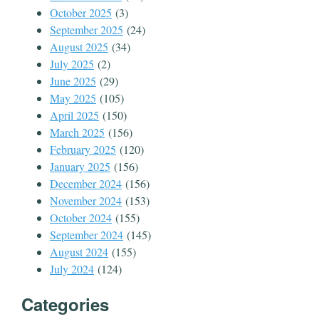
October 2025
(3)
September 2025
(24)
August 2025
(34)
July 2025
(2)
June 2025
(29)
May 2025
(105)
April 2025
(150)
March 2025
(156)
February 2025
(120)
January 2025
(156)
December 2024
(156)
November 2024
(153)
October 2024
(155)
September 2024
(145)
August 2024
(155)
July 2024
(124)
Categories