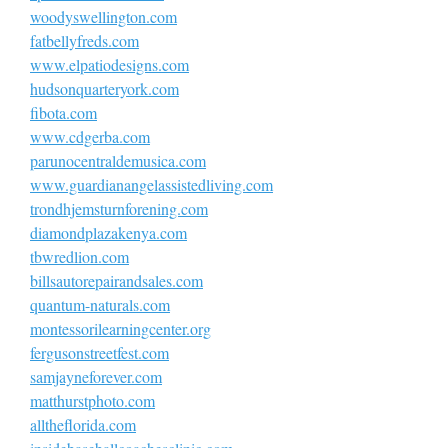
woodyswellington.com
fatbellyfreds.com
www.elpatiodesigns.com
hudsonquarteryork.com
fibota.com
www.cdgerba.com
parunocentraldemusica.com
www.guardianangelassistedliving.com
trondhjemsturnforening.com
diamondplazakenya.com
tbwredlion.com
billsautorepairandsales.com
quantum-naturals.com
montessorilearningcenter.org
fergusonstreetfest.com
samjayneforever.com
matthurstphoto.com
alltheflorida.com