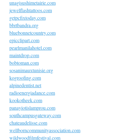
unagisushimetairie.com
jewelflashtattoos.com
getpcfixtoday.com
bbrtbandra.org
bluebonnetcountry.com
epicclipart.com
pearlmanilahotel.com
maintdrop.com
bobtoman.com
sosanimauxtunisie.org
kogroofing.com
alpinedentist.net
radioenergiadance.com
kookotheek.com
panayiotislamprou.com
southcampusgateway.com
chateaudelisse.com
wellborncommunityassociation.com
wildwoodfilmfestival.com