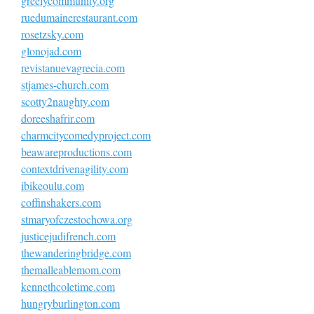
greelycommunity.org
ruedumainerestaurant.com
rosetzsky.com
glonojad.com
revistanuevagrecia.com
stjames-church.com
scotty2naughty.com
doreeshafrir.com
charmcitycomedyproject.com
beawareproductions.com
contextdrivenagility.com
ibikeoulu.com
coffinshakers.com
stmaryofczestochowa.org
justicejudifrench.com
thewanderingbridge.com
themalleablemom.com
kennethcoletime.com
hungryburlington.com