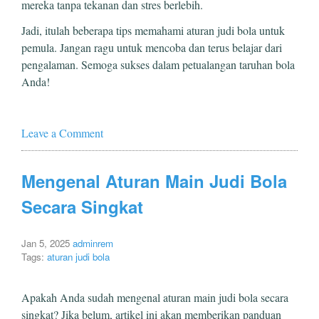
mereka tanpa tekanan dan stres berlebih.
Jadi, itulah beberapa tips memahami aturan judi bola untuk
pemula. Jangan ragu untuk mencoba dan terus belajar dari
pengalaman. Semoga sukses dalam petualangan taruhan bola
Anda!
Leave a Comment
Mengenal Aturan Main Judi Bola
Secara Singkat
Jan 5, 2025
adminrem
Tags:
aturan judi bola
Apakah Anda sudah mengenal aturan main judi bola secara
singkat? Jika belum, artikel ini akan memberikan panduan