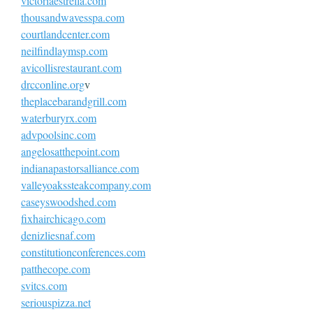
victoriaestrella.com
thousandwavesspa.com
courtlandcenter.com
neilfindlaymsp.com
avicollisrestaurant.com
drcconline.org
v
theplacebarandgrill.com
waterburyrx.com
advpoolsinc.com
angelosatthepoint.com
indianapastorsalliance.com
valleyoakssteakcompany.com
caseyswoodshed.com
fixhairchicago.com
denizliesnaf.com
constitutionconferences.com
patthecope.com
svitcs.com
seriouspizza.net