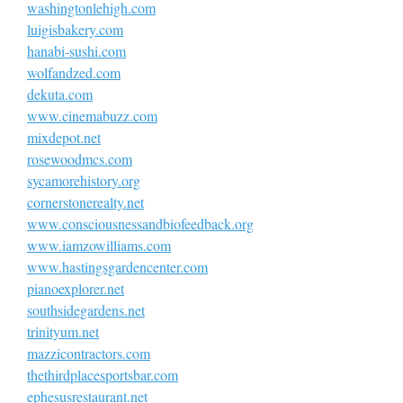
washingtonlehigh.com
luigisbakery.com
hanabi-sushi.com
wolfandzed.com
dekuta.com
www.cinemabuzz.com
mixdepot.net
rosewoodmcs.com
sycamorehistory.org
cornerstonerealty.net
www.consciousnessandbiofeedback.org
www.iamzowilliams.com
www.hastingsgardencenter.com
pianoexplorer.net
southsidegardens.net
trinityum.net
mazzicontractors.com
thethirdplacesportsbar.com
ephesusrestaurant.net