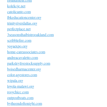
ribandrhein.com
kolekcje.net
catolicanto.com
lbkeducationcenter.org
trinityriverdallas.org
perfectplace.net
3seasonsthaibistrooakland.com
scribblefire.com
yogaexpo.org
home-careassociates.com
andreacavaletto.com
parksleylivestocksupply.com
boisedharmacenter.org
color-agestores.com
wipala.org
loyola-malawi.org
rosychicc.com
outpostboats.com
bytheendoftonight.com