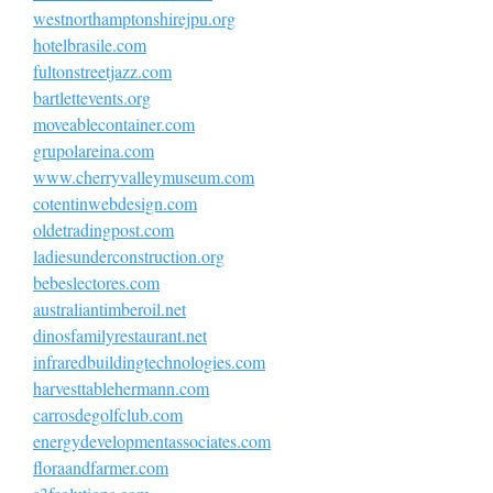
westnorthamptonshirejpu.org
hotelbrasile.com
fultonstreetjazz.com
bartlettevents.org
moveablecontainer.com
grupolareina.com
www.cherryvalleymuseum.com
cotentinwebdesign.com
oldetradingpost.com
ladiesunderconstruction.org
bebeslectores.com
australiantimberoil.net
dinosfamilyrestaurant.net
infraredbuildingtechnologies.com
harvesttablehermann.com
carrosdegolfclub.com
energydevelopmentassociates.com
floraandfarmer.com