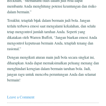
Beckham, “Memahami odds dalam judi bola dapat
membantu Anda menghitung potensi keuntungan dan risiko
dalam bermain.”
Terakhir, tetaplah bijak dalam bermain judi bola. Jangan
terlalu terbawa emosi saat mengalami kekalahan, dan selalu
tetap mengontrol jumlah taruhan Anda. Seperti yang
dikatakan oleh Warren Buffett, “Jangan biarkan emosi Anda
mengontrol keputusan bermain Anda, tetaplah tenang dan
rasional.”
Dengan mengikuti aturan main judi bola secara singkat ini,
diharapkan Anda dapat memaksimalkan peluang menang dan
menghindari kerugian dalam bermain taruhan bola. Jadi,
jangan ragu untuk mencoba peruntungan Anda dan selamat
bermain!
Leave a Comment