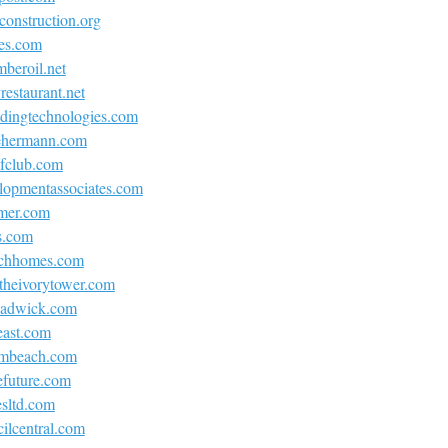
construction.org
res.com
mberoil.net
restaurant.net
ldingtechnologies.com
lehermann.com
lfclub.com
lopmentassociates.com
rmer.com
s.com
achhomes.com
theivorytower.com
hadwick.com
east.com
lmbeach.com
efuture.com
sltd.com
ilcentral.com