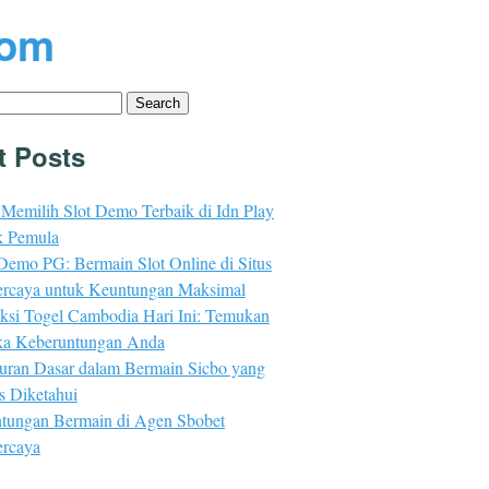
com
t Posts
 Memilih Slot Demo Terbaik di Idn Play
k Pemula
 Demo PG: Bermain Slot Online di Situs
ercaya untuk Keuntungan Maksimal
iksi Togel Cambodia Hari Ini: Temukan
a Keberuntungan Anda
turan Dasar dalam Bermain Sicbo yang
s Diketahui
tungan Bermain di Agen Sbobet
ercaya