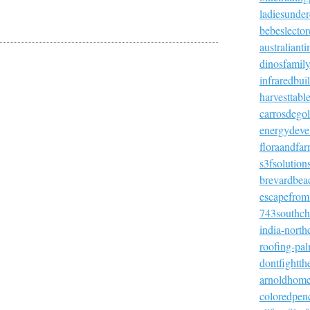
ladiesunder
bebeslecto
australianti
dinosfamily
infraredbui
harvesttab
carrosdego
energydeve
floraandfa
s3fsolution
brevardbe
escapefrom
743southc
india-north
roofing-pa
dontfightth
arnoldhome
coloredpenc