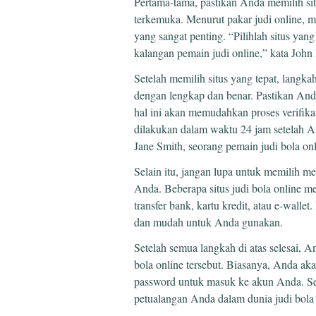
Pertama-tama, pastikan Anda memilih sit
terkemuka. Menurut pakar judi online, m
yang sangat penting. “Pilihlah situs yang
kalangan pemain judi online,” kata John 
Setelah memilih situs yang tepat, langka
dengan lengkap dan benar. Pastikan Anda
hal ini akan memudahkan proses verifika
dilakukan dalam waktu 24 jam setelah A
Jane Smith, seorang pemain judi bola on
Selain itu, jangan lupa untuk memilih 
Anda. Beberapa situs judi bola online 
transfer bank, kartu kredit, atau e-wall
dan mudah untuk Anda gunakan.
Setelah semua langkah di atas selesai, A
bola online tersebut. Biasanya, Anda ak
password untuk masuk ke akun Anda. Set
petualangan Anda dalam dunia judi bola 