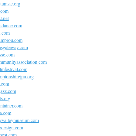
tunisie.org
.com
t.net
iadance.com
k.com
lamprou.com
usgateway.com
isse.com
mmunityassociation.com
lmfestival.com
mptonshirejpu.org
e.com
tjazz.com
ts.org
ntainer.com
na.com
yvalleymuseum.com
bdesign.com
gpost.com