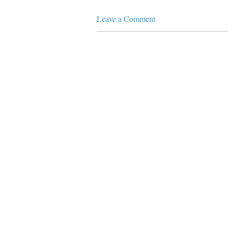
Leave a Comment