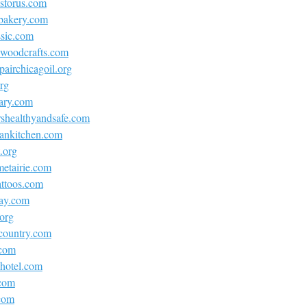
sforus.com
bakery.com
ssic.com
ewoodcrafts.com
pairchicagoil.org
org
dary.com
shealthyandsafe.com
iankitchen.com
.org
metairie.com
attoos.com
day.com
org
country.com
.com
ahotel.com
com
com