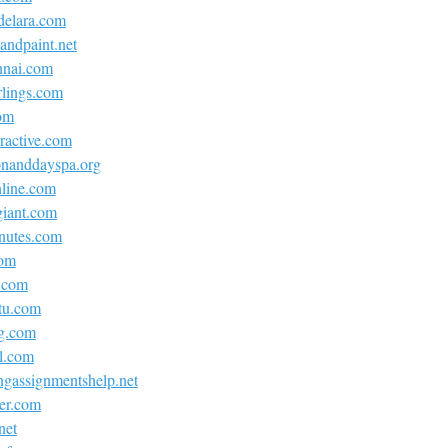
delara.com
andpaint.net
nnai.com
rlings.com
com
eractive.com
lonanddayspa.org
nline.com
giant.com
nutes.com
com
s.com
tu.com
fg.com
ll.com
gassignmentshelp.net
ver.com
net