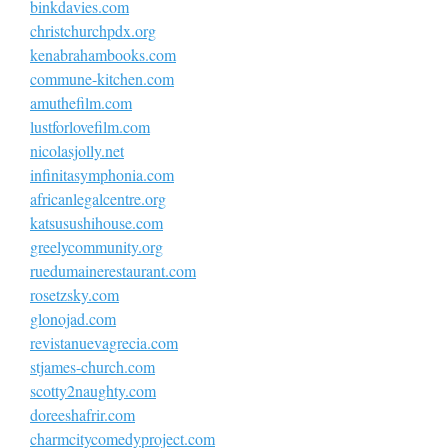
binkdavies.com
christchurchpdx.org
kenabrahambooks.com
commune-kitchen.com
amuthefilm.com
lustforlovefilm.com
nicolasjolly.net
infinitasymphonia.com
africanlegalcentre.org
katsusushihouse.com
greelycommunity.org
ruedumainerestaurant.com
rosetzsky.com
glonojad.com
revistanuevagrecia.com
stjames-church.com
scotty2naughty.com
doreeshafrir.com
charmcitycomedyproject.com