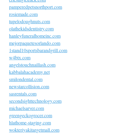
pamperedpetsnorthport.com
rosiemade.com
tupelodoughnuts.com
olathekidsdentistry.com
hanleyfuneralhomeinc.com
mejorpaquetesorlando.com
1stand10sportsbarandgrill.com
w4btx.com
angelstouchnaillash.com
kabbalahacademy.net
smilondental.com
newstarcollision.com
sasrentals.com
secondsighttechnology.com
michaelsarver.com
greengeckogrocer.com
hlathome-staging.com
wokteriyakitargetmall.com