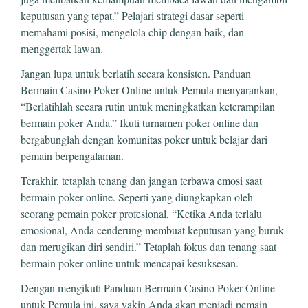
keputusan yang tepat.” Pelajari strategi dasar seperti
memahami posisi, mengelola chip dengan baik, dan
menggertak lawan.
Jangan lupa untuk berlatih secara konsisten. Panduan
Bermain Casino Poker Online untuk Pemula menyarankan,
“Berlatihlah secara rutin untuk meningkatkan keterampilan
bermain poker Anda.” Ikuti turnamen poker online dan
bergabunglah dengan komunitas poker untuk belajar dari
pemain berpengalaman.
Terakhir, tetaplah tenang dan jangan terbawa emosi saat
bermain poker online. Seperti yang diungkapkan oleh
seorang pemain poker profesional, “Ketika Anda terlalu
emosional, Anda cenderung membuat keputusan yang buruk
dan merugikan diri sendiri.” Tetaplah fokus dan tenang saat
bermain poker online untuk mencapai kesuksesan.
Dengan mengikuti Panduan Bermain Casino Poker Online
untuk Pemula ini, saya yakin Anda akan menjadi pemain