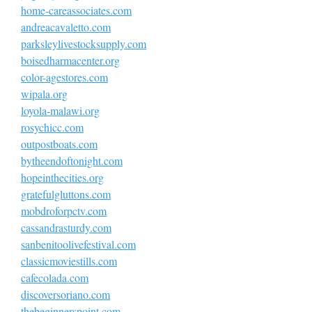
home-careassociates.com
andreacavaletto.com
parksleylivestocksupply.com
boisedharmacenter.org
color-agestores.com
wipala.org
loyola-malawi.org
rosychicc.com
outpostboats.com
bytheendoftonight.com
hopeinthecities.org
gratefulgluttons.com
mobdroforpctv.com
cassandrasturdy.com
sanbenitoolivefestival.com
classicmoviestills.com
cafecolada.com
discoversoriano.com
thebeginnerspoint.com