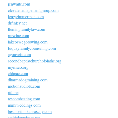
jenwaite.com
elevatemanagementgroup.com
leroyzimmerman.com
drfinley.net
flemingfamilylaw.com
rnrwine.com
lakeoswegorowing.com
fuquayfamilycounseling.com
agouveia.com
secondbaptistchurchofolathe.org
mymseo.org
chhpac.com
dharmadogtraining.com
motionaudiotx.com
rttl.me
rescomheating.com
mimiweddings.com
besthostinnkansascity.com
smithdentalcare.net