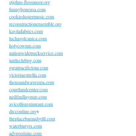
stjohns-flossmoor.org
funnyboneusa.com
cookiedustermusic.com
reconstructionensemble.org
kavitafabrics.com
luchavolcanica.com
holycownm.com
nationwidetruckservice.com
turtleclubpg.com
greatpacifictour.com
victoriaestrella.com
thousandwavesspa.com
courtlandcenter.com
neilfindlaymsp.com
avicollisrestaurant.com
drcconline.org
v
theplacebarandgrill.com
waterburyrx.com
advpoolsinc.com