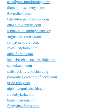
trondhjemsturnforening.com
diamondplazakenya.com
tbwredlion.com
billsautorepairandsales.com
quantum-naturals.com
montessorilearningcenter.org
fergusonstreetfest.com
samjayneforever.com
matthurstphoto.com
alltheflorida.com
insidebaseballcoachesclinic.com
carsinkauai.com
millstreetchurchofchrist.org
parasailingvacadestinflorida.com
pride-realty.net
alphadynamicshealth.com
flutterbylash.com
hanlintearoom.com
funnyduckfarms.com