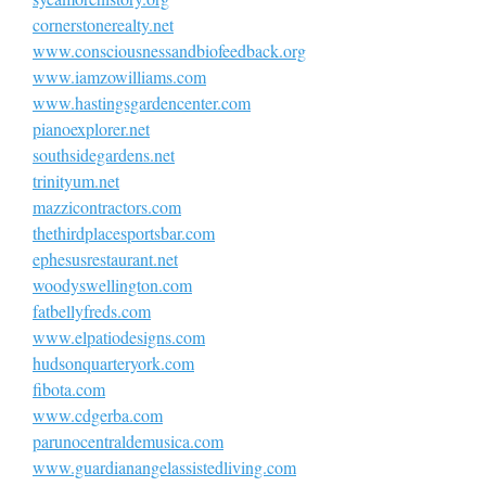
cornerstonerealty.net
www.consciousnessandbiofeedback.org
www.iamzowilliams.com
www.hastingsgardencenter.com
pianoexplorer.net
southsidegardens.net
trinityum.net
mazzicontractors.com
thethirdplacesportsbar.com
ephesusrestaurant.net
woodyswellington.com
fatbellyfreds.com
www.elpatiodesigns.com
hudsonquarteryork.com
fibota.com
www.cdgerba.com
parunocentraldemusica.com
www.guardianangelassistedliving.com