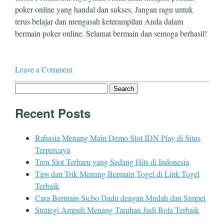
poker online yang handal dan sukses. Jangan ragu untuk
terus belajar dan mengasah keterampilan Anda dalam
bermain poker online. Selamat bermain dan semoga berhasil!
Leave a Comment
Search
for:
Recent Posts
Rahasia Menang Main Demo Slot IDN Play di Situs
Terpercaya
Tren Slot Terbaru yang Sedang Hits di Indonesia
Tips dan Trik Menang Bermain Togel di Link Togel
Terbaik
Cara Bermain Sicbo Dadu dengan Mudah dan Simpel
Strategi Ampuh Menang Taruhan Judi Bola Terbaik