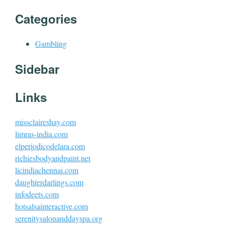
Categories
Gambling
Sidebar
Links
missclaireshay.com
limras-india.com
elperiodicodelara.com
richiesbodyandpaint.net
licindiachennai.com
daughterdarlings.com
infodeets.com
hotsalsainteractive.com
serenitysalonanddayspa.org