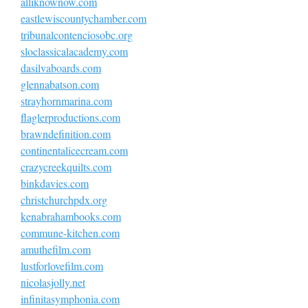
alliknownow.com
eastlewiscountychamber.com
tribunalcontenciosobc.org
sloclassicalacademy.com
dasilvaboards.com
glennabatson.com
strayhornmarina.com
flaglerproductions.com
brawndefinition.com
continentalicecream.com
crazycreekquilts.com
binkdavies.com
christchurchpdx.org
kenabrahambooks.com
commune-kitchen.com
amuthefilm.com
lustforlovefilm.com
nicolasjolly.net
infinitasymphonia.com