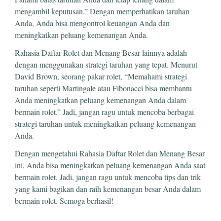
mengambil keputusan.” Dengan memperhatikan taruhan
Anda, Anda bisa mengontrol keuangan Anda dan
meningkatkan peluang kemenangan Anda.
Rahasia Daftar Rolet dan Menang Besar lainnya adalah
dengan menggunakan strategi taruhan yang tepat. Menurut
David Brown, seorang pakar rolet, “Memahami strategi
taruhan seperti Martingale atau Fibonacci bisa membantu
Anda meningkatkan peluang kemenangan Anda dalam
bermain rolet.” Jadi, jangan ragu untuk mencoba berbagai
strategi taruhan untuk meningkatkan peluang kemenangan
Anda.
Dengan mengetahui Rahasia Daftar Rolet dan Menang Besar
ini, Anda bisa meningkatkan peluang kemenangan Anda saat
bermain rolet. Jadi, jangan ragu untuk mencoba tips dan trik
yang kami bagikan dan raih kemenangan besar Anda dalam
bermain rolet. Semoga berhasil!