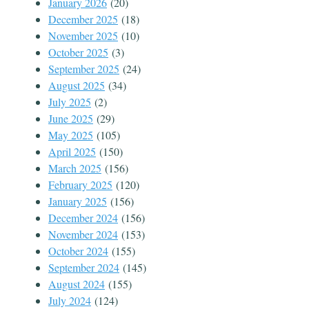
January 2026
(20)
December 2025
(18)
November 2025
(10)
October 2025
(3)
September 2025
(24)
August 2025
(34)
July 2025
(2)
June 2025
(29)
May 2025
(105)
April 2025
(150)
March 2025
(156)
February 2025
(120)
January 2025
(156)
December 2024
(156)
November 2024
(153)
October 2024
(155)
September 2024
(145)
August 2024
(155)
July 2024
(124)