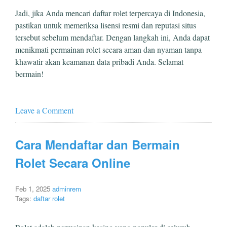
Jadi, jika Anda mencari daftar rolet terpercaya di Indonesia,
pastikan untuk memeriksa lisensi resmi dan reputasi situs
tersebut sebelum mendaftar. Dengan langkah ini, Anda dapat
menikmati permainan rolet secara aman dan nyaman tanpa
khawatir akan keamanan data pribadi Anda. Selamat
bermain!
Leave a Comment
Cara Mendaftar dan Bermain
Rolet Secara Online
Feb 1, 2025
adminrem
Tags:
daftar rolet