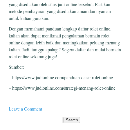
yang disediakan oleh situs judi online tersebut. Pastikan
metode pembayaran yang disediakan aman dan nyaman
untuk kalian gunakan.
Dengan memahami panduan lengkap daftar rolet online,
kalian akan dapat menikmati pengalaman bermain rolet
online dengan lebih baik dan meningkatkan peluang menang
kalian. Jadi, tunggu apalagi? Segera daftar dan mulai bermain
rolet online sekarang juga!
Sumber:
– https://www.judionline.com/panduan-dasar-rolet-online
– https://www.judionline.com/strategi-menang-rolet-online
Leave a Comment
Search
for: