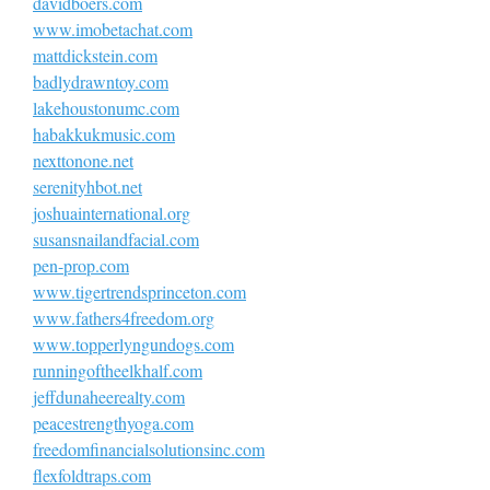
davidboers.com
www.imobetachat.com
mattdickstein.com
badlydrawntoy.com
lakehoustonumc.com
habakkukmusic.com
nexttonone.net
serenityhbot.net
joshuainternational.org
susansnailandfacial.com
pen-prop.com
www.tigertrendsprinceton.com
www.fathers4freedom.org
www.topperlyngundogs.com
runningoftheelkhalf.com
jeffdunaheerealty.com
peacestrengthyoga.com
freedomfinancialsolutionsinc.com
flexfoldtraps.com