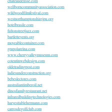
chateaudelisse.com
wellborncommunityassociation.com
wildwoodfilmfestival.com
westnorthamptonshirejpu.org
hotelbrasile.com
fultonstreetjazz.com
bartlettevents.org
moveablecontainer.com
grupolareina.com
www.cherryvalleymuseum.com
cotentinwebdesign.com
oldetradingpost.com
ladiesunderconstruction.org
bebeslectores.com
australiantimberoil.net
dinosfamilyrestaurant.net
infraredbuildingtechnologies.com
harvesttablehermann.com
carrosdegolfclub.com