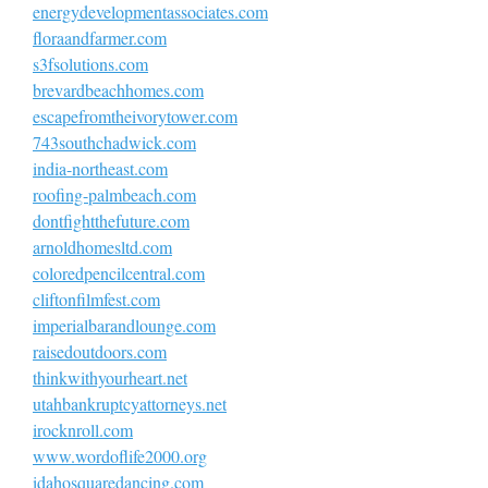
energydevelopmentassociates.com
floraandfarmer.com
s3fsolutions.com
brevardbeachhomes.com
escapefromtheivorytower.com
743southchadwick.com
india-northeast.com
roofing-palmbeach.com
dontfightthefuture.com
arnoldhomesltd.com
coloredpencilcentral.com
cliftonfilmfest.com
imperialbarandlounge.com
raisedoutdoors.com
thinkwithyourheart.net
utahbankruptcyattorneys.net
irocknroll.com
www.wordoflife2000.org
idahosquaredancing.com