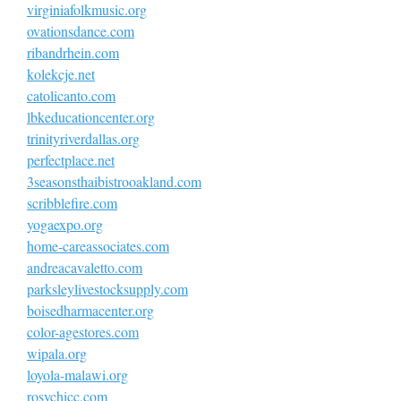
virginiafolkmusic.org
ovationsdance.com
ribandrhein.com
kolekcje.net
catolicanto.com
lbkeducationcenter.org
trinityriverdallas.org
perfectplace.net
3seasonsthaibistrooakland.com
scribblefire.com
yogaexpo.org
home-careassociates.com
andreacavaletto.com
parksleylivestocksupply.com
boisedharmacenter.org
color-agestores.com
wipala.org
loyola-malawi.org
rosychicc.com