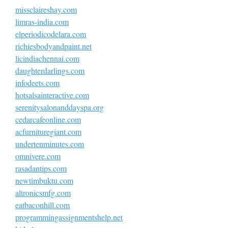
missclaireshay.com
limras-india.com
elperiodicodelara.com
richiesbodyandpaint.net
licindiachennai.com
daughterdarlings.com
infodeets.com
hotsalsainteractive.com
serenitysalonanddayspa.org
cedarcafeonline.com
acfurnituregiant.com
undertenminutes.com
omnivere.com
rasadantips.com
newtimbuktu.com
altronicsmfg.com
eatbaconhill.com
programmingassignmentshelp.net