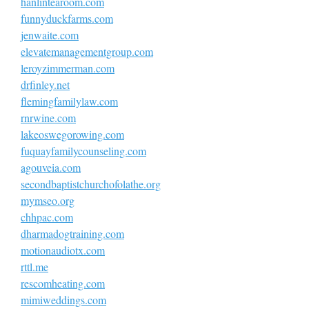
hanlintearoom.com
funnyduckfarms.com
jenwaite.com
elevatemanagementgroup.com
leroyzimmerman.com
drfinley.net
flemingfamilylaw.com
rnrwine.com
lakeoswegorowing.com
fuquayfamilycounseling.com
agouveia.com
secondbaptistchurchofolathe.org
mymseo.org
chhpac.com
dharmadogtraining.com
motionaudiotx.com
rttl.me
rescomheating.com
mimiweddings.com