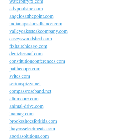
waterburyrx.com
advpoolsinc.com
angelosatthepoint.com
indianapastorsalliance.com
valleyoakssteakcompany.com
caseyswoodshed.com
fixhairchicago.com
denizliesnaf.com
constitutionconferences.com
patthecope.com
svitcs.com
seriouspizza.net
compassroseband.net
altumcore.com
animal-drive.com
tnamag.com
brooksshoesforkids.com
thayersselectmeats.com
aporiasolutions.com