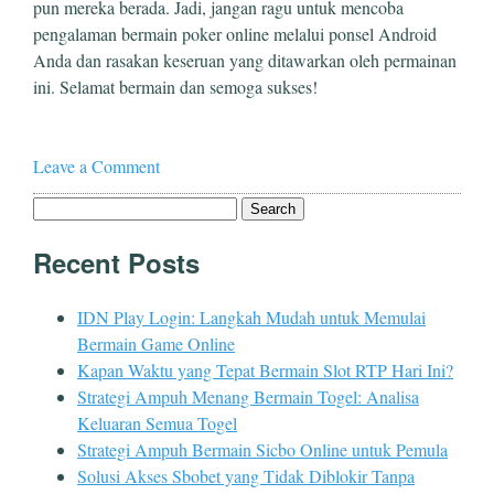
pun mereka berada. Jadi, jangan ragu untuk mencoba
pengalaman bermain poker online melalui ponsel Android
Anda dan rasakan keseruan yang ditawarkan oleh permainan
ini. Selamat bermain dan semoga sukses!
Leave a Comment
Search
for:
Recent Posts
IDN Play Login: Langkah Mudah untuk Memulai
Bermain Game Online
Kapan Waktu yang Tepat Bermain Slot RTP Hari Ini?
Strategi Ampuh Menang Bermain Togel: Analisa
Keluaran Semua Togel
Strategi Ampuh Bermain Sicbo Online untuk Pemula
Solusi Akses Sbobet yang Tidak Diblokir Tanpa