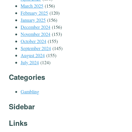
March 2025
(156)
February 2025
(120)
January 2025
(156)
December 2024
(156)
November 2024
(153)
October 2024
(155)
September 2024
(145)
August 2024
(155)
July 2024
(124)
Categories
Gambling
Sidebar
Links