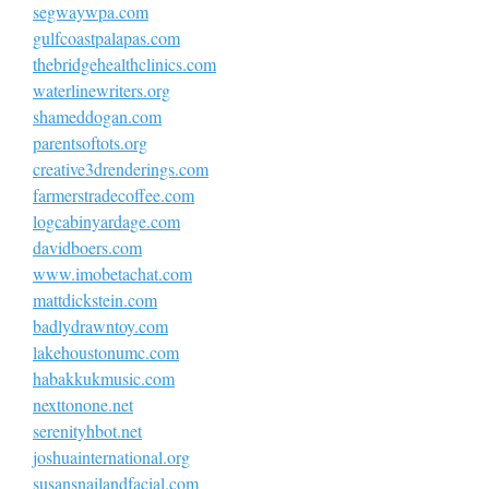
segwaywpa.com
gulfcoastpalapas.com
thebridgehealthclinics.com
waterlinewriters.org
shameddogan.com
parentsoftots.org
creative3drenderings.com
farmerstradecoffee.com
logcabinyardage.com
davidboers.com
www.imobetachat.com
mattdickstein.com
badlydrawntoy.com
lakehoustonumc.com
habakkukmusic.com
nexttonone.net
serenityhbot.net
joshuainternational.org
susansnailandfacial.com