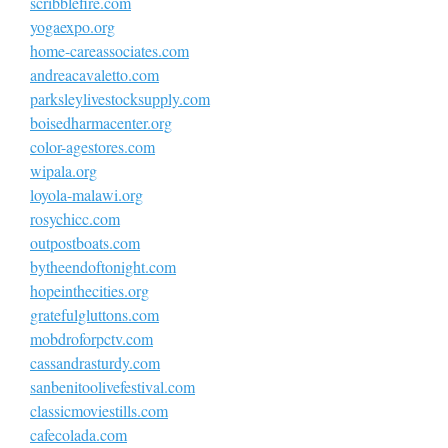
scribblefire.com
yogaexpo.org
home-careassociates.com
andreacavaletto.com
parksleylivestocksupply.com
boisedharmacenter.org
color-agestores.com
wipala.org
loyola-malawi.org
rosychicc.com
outpostboats.com
bytheendoftonight.com
hopeinthecities.org
gratefulgluttons.com
mobdroforpctv.com
cassandrasturdy.com
sanbenitoolivefestival.com
classicmoviestills.com
cafecolada.com