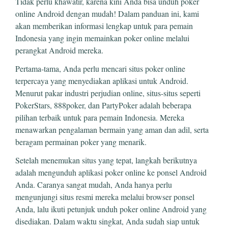
Tidak perlu khawatir, karena kini Anda bisa unduh poker
online Android dengan mudah! Dalam panduan ini, kami
akan memberikan informasi lengkap untuk para pemain
Indonesia yang ingin memainkan poker online melalui
perangkat Android mereka.
Pertama-tama, Anda perlu mencari situs poker online
terpercaya yang menyediakan aplikasi untuk Android.
Menurut pakar industri perjudian online, situs-situs seperti
PokerStars, 888poker, dan PartyPoker adalah beberapa
pilihan terbaik untuk para pemain Indonesia. Mereka
menawarkan pengalaman bermain yang aman dan adil, serta
beragam permainan poker yang menarik.
Setelah menemukan situs yang tepat, langkah berikutnya
adalah mengunduh aplikasi poker online ke ponsel Android
Anda. Caranya sangat mudah, Anda hanya perlu
mengunjungi situs resmi mereka melalui browser ponsel
Anda, lalu ikuti petunjuk unduh poker online Android yang
disediakan. Dalam waktu singkat, Anda sudah siap untuk