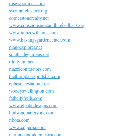
rosewoodmcs.com
sycamorehistory.org
cornerstonerealty.net
www.consciousnessandbiofeedback.org
www.iamzowilliams.com
www.hastingsgardencenter.com
pianoexplorer.net
southsidegardens.net
trinityum.net
mazzicontractors.com
thethirdplacesportsbar.com
ephesusrestaurant.net
woodyswellington.com
fatbellyfreds.com
www.elpatiodesigns.com
hudsonquarteryork.com
fibota.com
www.cdgerba.com
parunocentraldemusica.com