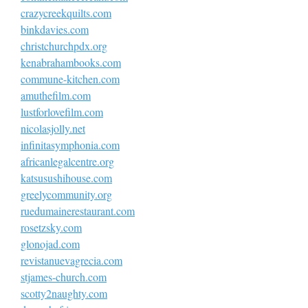
crazycreekquilts.com
binkdavies.com
christchurchpdx.org
kenabrahambooks.com
commune-kitchen.com
amuthefilm.com
lustforlovefilm.com
nicolasjolly.net
infinitasymphonia.com
africanlegalcentre.org
katsusushihouse.com
greelycommunity.org
ruedumainerestaurant.com
rosetzsky.com
glonojad.com
revistanuevagrecia.com
stjames-church.com
scotty2naughty.com