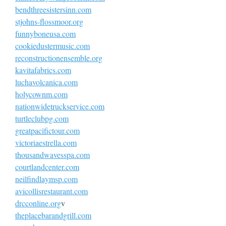
bendthreesistersinn.com
stjohns-flossmoor.org
funnyboneusa.com
cookiedustermusic.com
reconstructionensemble.org
kavitafabrics.com
luchavolcanica.com
holycownm.com
nationwidetruckservice.com
turtleclubpg.com
greatpacifictour.com
victoriaestrella.com
thousandwavesspa.com
courtlandcenter.com
neilfindlaymsp.com
avicollisrestaurant.com
drcconline.org
v
theplacebarandgrill.com