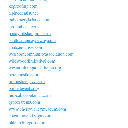
kogroofing.com
alpinedentist.net
radioenergiadance.com
kookotheek.com
panayiotislamprou.com
southcampusgateway.com
chateaudelisse.com
wellborncommunityassociation.com
wildwoodfilmfestival.com
westnorthamptonshirejpu.org
hotelbrasile.com
fultonstreetjazz.com
bartlettevents.org
moveablecontainer.com
grupolareina.com
www.cherryvalleymuseum.com
cotentinwebdesign.com
oldetradingpost.com