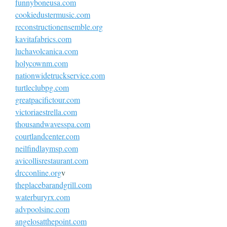
funnyboneusa.com
cookiedustermusic.com
reconstructionensemble.org
kavitafabrics.com
luchavolcanica.com
holycownm.com
nationwidetruckservice.com
turtleclubpg.com
greatpacifictour.com
victoriaestrella.com
thousandwavesspa.com
courtlandcenter.com
neilfindlaymsp.com
avicollisrestaurant.com
drcconline.org
v
theplacebarandgrill.com
waterburyrx.com
advpoolsinc.com
angelosatthepoint.com