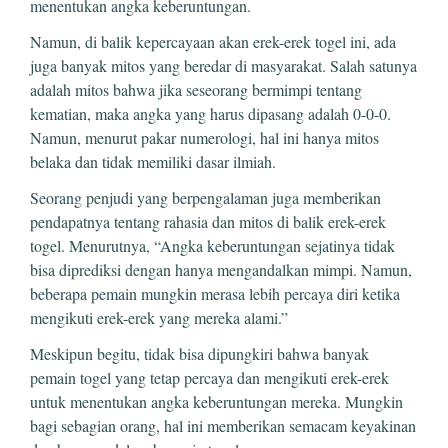
menentukan angka keberuntungan.
Namun, di balik kepercayaan akan erek-erek togel ini, ada
juga banyak mitos yang beredar di masyarakat. Salah satunya
adalah mitos bahwa jika seseorang bermimpi tentang
kematian, maka angka yang harus dipasang adalah 0-0-0.
Namun, menurut pakar numerologi, hal ini hanya mitos
belaka dan tidak memiliki dasar ilmiah.
Seorang penjudi yang berpengalaman juga memberikan
pendapatnya tentang rahasia dan mitos di balik erek-erek
togel. Menurutnya, “Angka keberuntungan sejatinya tidak
bisa diprediksi dengan hanya mengandalkan mimpi. Namun,
beberapa pemain mungkin merasa lebih percaya diri ketika
mengikuti erek-erek yang mereka alami.”
Meskipun begitu, tidak bisa dipungkiri bahwa banyak
pemain togel yang tetap percaya dan mengikuti erek-erek
untuk menentukan angka keberuntungan mereka. Mungkin
bagi sebagian orang, hal ini memberikan semacam keyakinan