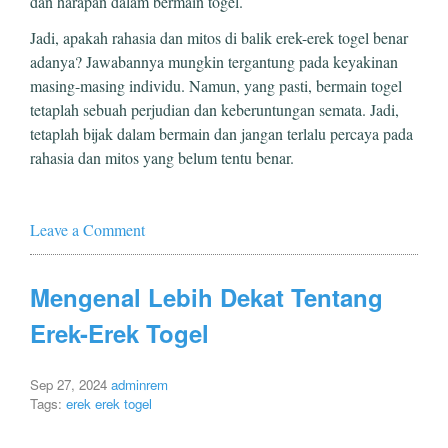
dan harapan dalam bermain togel.
Jadi, apakah rahasia dan mitos di balik erek-erek togel benar
adanya? Jawabannya mungkin tergantung pada keyakinan
masing-masing individu. Namun, yang pasti, bermain togel
tetaplah sebuah perjudian dan keberuntungan semata. Jadi,
tetaplah bijak dalam bermain dan jangan terlalu percaya pada
rahasia dan mitos yang belum tentu benar.
Leave a Comment
Mengenal Lebih Dekat Tentang
Erek-Erek Togel
Sep 27, 2024
adminrem
Tags:
erek erek togel