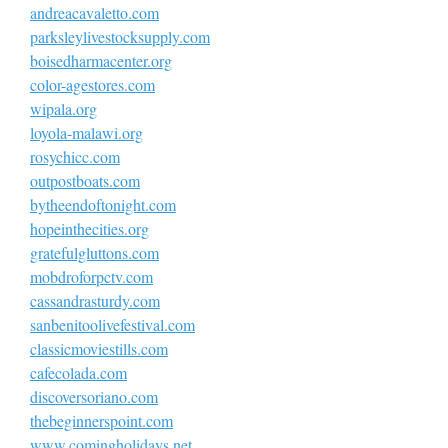
andreacavaletto.com
parksleylivestocksupply.com
boisedharmacenter.org
color-agestores.com
wipala.org
loyola-malawi.org
rosychicc.com
outpostboats.com
bytheendoftonight.com
hopeinthecities.org
gratefulgluttons.com
mobdroforpctv.com
cassandrasturdy.com
sanbenitoolivefestival.com
classicmoviestills.com
cafecolada.com
discoversoriano.com
thebeginnerspoint.com
www.comingholidays.net