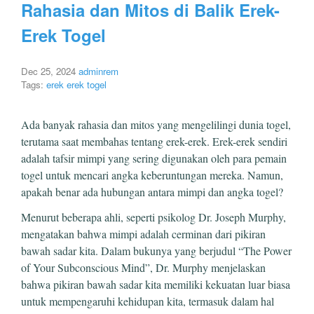
Rahasia dan Mitos di Balik Erek-
Erek Togel
Dec 25, 2024
adminrem
Tags:
erek erek togel
Ada banyak rahasia dan mitos yang mengelilingi dunia togel,
terutama saat membahas tentang erek-erek. Erek-erek sendiri
adalah tafsir mimpi yang sering digunakan oleh para pemain
togel untuk mencari angka keberuntungan mereka. Namun,
apakah benar ada hubungan antara mimpi dan angka togel?
Menurut beberapa ahli, seperti psikolog Dr. Joseph Murphy,
mengatakan bahwa mimpi adalah cerminan dari pikiran
bawah sadar kita. Dalam bukunya yang berjudul “The Power
of Your Subconscious Mind”, Dr. Murphy menjelaskan
bahwa pikiran bawah sadar kita memiliki kekuatan luar biasa
untuk mempengaruhi kehidupan kita, termasuk dalam hal