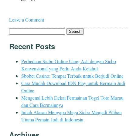
Leave a Comment
Search
for:
Recent Posts
Perbedaan Sicbo Online Uang Asli dengan Sicbo
Konvensional yang Perlu Anda Ketahui
Sbobet Casino: Tempat Terbaik untuk Berjudi Online
Cara Mudah Download IDN Play untuk Bermain Judi
Online
Mengenal Lebih Dekat Permainan Togel Toto Macau
dan Cara Bermainnya
Inilah Alasan Mengapa Mega Sicbo Menjadi Pilihan
Utama Pemain Judi di Indonesia
Archives