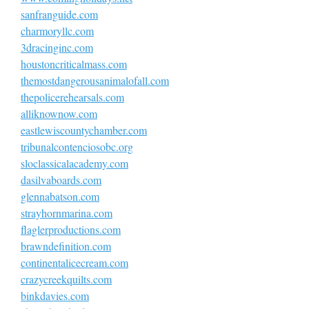
sanfranguide.com
charmoryllc.com
3dracinginc.com
houstoncriticalmass.com
themostdangerousanimalofall.com
thepolicerehearsals.com
alliknownow.com
eastlewiscountychamber.com
tribunalcontenciosobc.org
sloclassicalacademy.com
dasilvaboards.com
glennabatson.com
strayhornmarina.com
flaglerproductions.com
brawndefinition.com
continentalicecream.com
crazycreekquilts.com
binkdavies.com