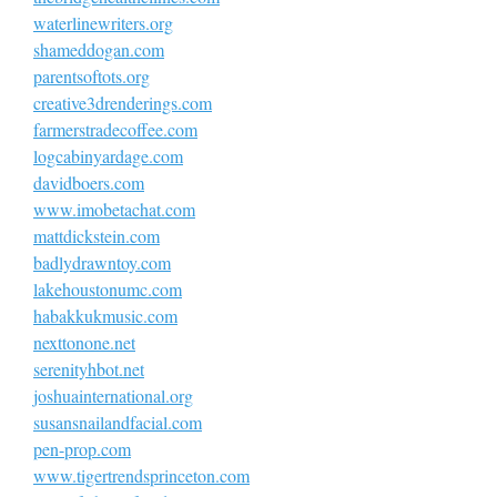
waterlinewriters.org
shameddogan.com
parentsoftots.org
creative3drenderings.com
farmerstradecoffee.com
logcabinyardage.com
davidboers.com
www.imobetachat.com
mattdickstein.com
badlydrawntoy.com
lakehoustonumc.com
habakkukmusic.com
nexttonone.net
serenityhbot.net
joshuainternational.org
susansnailandfacial.com
pen-prop.com
www.tigertrendsprinceton.com