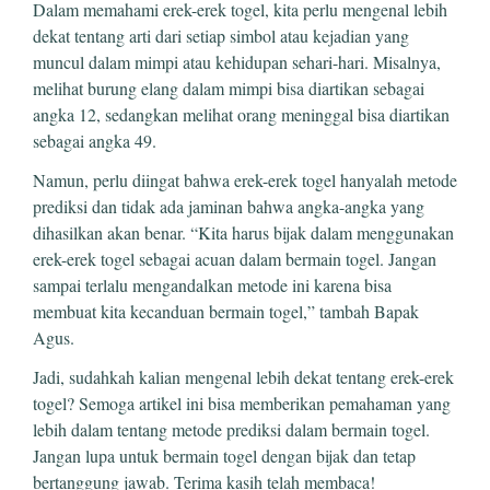
Dalam memahami erek-erek togel, kita perlu mengenal lebih
dekat tentang arti dari setiap simbol atau kejadian yang
muncul dalam mimpi atau kehidupan sehari-hari. Misalnya,
melihat burung elang dalam mimpi bisa diartikan sebagai
angka 12, sedangkan melihat orang meninggal bisa diartikan
sebagai angka 49.
Namun, perlu diingat bahwa erek-erek togel hanyalah metode
prediksi dan tidak ada jaminan bahwa angka-angka yang
dihasilkan akan benar. “Kita harus bijak dalam menggunakan
erek-erek togel sebagai acuan dalam bermain togel. Jangan
sampai terlalu mengandalkan metode ini karena bisa
membuat kita kecanduan bermain togel,” tambah Bapak
Agus.
Jadi, sudahkah kalian mengenal lebih dekat tentang erek-erek
togel? Semoga artikel ini bisa memberikan pemahaman yang
lebih dalam tentang metode prediksi dalam bermain togel.
Jangan lupa untuk bermain togel dengan bijak dan tetap
bertanggung jawab. Terima kasih telah membaca!