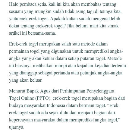
Halo pembaca setia, kali ini kita akan membahas tentang
sesuatu yang mungkin sudah tidak asing lagi di telinga kita,
yaitu erek-erek togel. Apakah kalian sudah mengenal lebih
dekat tentang erek-erek togel? Jika belum, mari kita simak
artikel ini bersama-sama.
Erek-erek togel merupakan salah satu metode dalam
permainan togel yang digunakan untuk memprediksi angka-
angka yang akan keluar dalam setiap putaran togel. Metode
ini biasanya melibatkan mimpi atau kejadian-kejadian tertentu
yang dianggap sebagai pertanda atau petunjuk angka-angka
yang akan keluar.
Menurut Bapak Agus dari Perhimpunan Penyelenggara
Togel Online (PPTO), erek-erek togel merupakan bagian dari
budaya masyarakat Indonesia dalam bermain togel. “Erek-
erek togel sudah ada sejak dulu dan menjadi bagian dari
kepercayaan masyarakat dalam memprediksi angka togel,”
ujarnya.