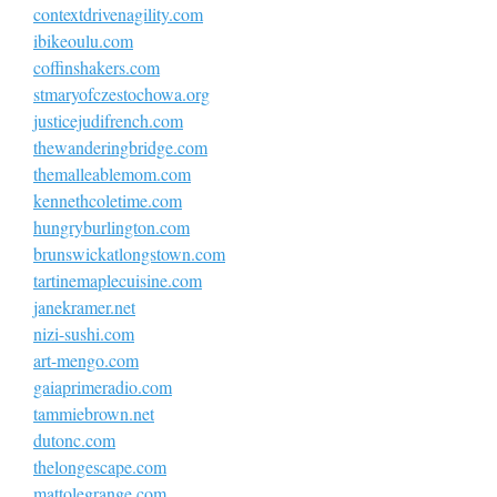
contextdrivenagility.com
ibikeoulu.com
coffinshakers.com
stmaryofczestochowa.org
justicejudifrench.com
thewanderingbridge.com
themalleablemom.com
kennethcoletime.com
hungryburlington.com
brunswickatlongstown.com
tartinemaplecuisine.com
janekramer.net
nizi-sushi.com
art-mengo.com
gaiaprimeradio.com
tammiebrown.net
dutonc.com
thelongescape.com
mattolegrange.com