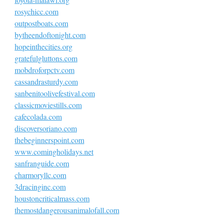
rosychicc.com
outpostboats.com
bytheendoftonight.com
hopeinthecities.org
gratefulgluttons.com
mobdroforpctv.com
cassandrasturdy.com
sanbenitoolivefestival.com
classicmoviestills.com
cafecolada.com
discoversoriano.com
thebeginnerspoint.com
www.comingholidays.net
sanfranguide.com
charmoryllc.com
3dracinginc.com
houstoncriticalmass.com
themostdangerousanimalofall.com