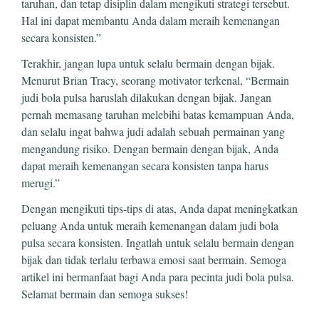
taruhan, dan tetap disiplin dalam mengikuti strategi tersebut.
Hal ini dapat membantu Anda dalam meraih kemenangan
secara konsisten.”
Terakhir, jangan lupa untuk selalu bermain dengan bijak.
Menurut Brian Tracy, seorang motivator terkenal, “Bermain
judi bola pulsa haruslah dilakukan dengan bijak. Jangan
pernah memasang taruhan melebihi batas kemampuan Anda,
dan selalu ingat bahwa judi adalah sebuah permainan yang
mengandung risiko. Dengan bermain dengan bijak, Anda
dapat meraih kemenangan secara konsisten tanpa harus
merugi.”
Dengan mengikuti tips-tips di atas, Anda dapat meningkatkan
peluang Anda untuk meraih kemenangan dalam judi bola
pulsa secara konsisten. Ingatlah untuk selalu bermain dengan
bijak dan tidak terlalu terbawa emosi saat bermain. Semoga
artikel ini bermanfaat bagi Anda para pecinta judi bola pulsa.
Selamat bermain dan semoga sukses!