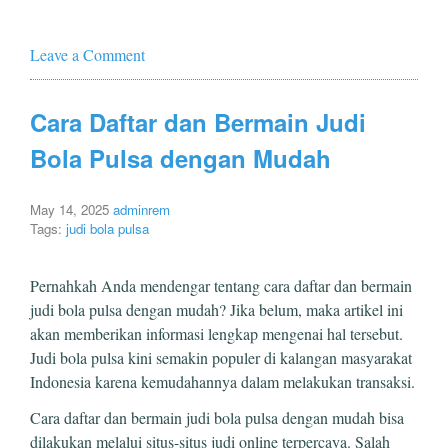
Leave a Comment
Cara Daftar dan Bermain Judi
Bola Pulsa dengan Mudah
May 14, 2025
adminrem
Tags:
judi bola pulsa
Pernahkah Anda mendengar tentang cara daftar dan bermain
judi bola pulsa dengan mudah? Jika belum, maka artikel ini
akan memberikan informasi lengkap mengenai hal tersebut.
Judi bola pulsa kini semakin populer di kalangan masyarakat
Indonesia karena kemudahannya dalam melakukan transaksi.
Cara daftar dan bermain judi bola pulsa dengan mudah bisa
dilakukan melalui situs-situs judi online terpercaya. Salah