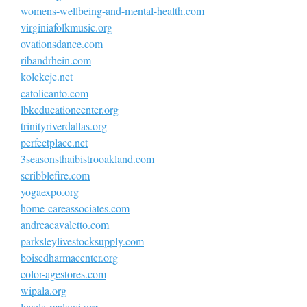
womens-wellbeing-and-mental-health.com
virginiafolkmusic.org
ovationsdance.com
ribandrhein.com
kolekcje.net
catolicanto.com
lbkeducationcenter.org
trinityriverdallas.org
perfectplace.net
3seasonsthaibistrooakland.com
scribblefire.com
yogaexpo.org
home-careassociates.com
andreacavaletto.com
parksleylivestocksupply.com
boisedharmacenter.org
color-agestores.com
wipala.org
loyola-malawi.org