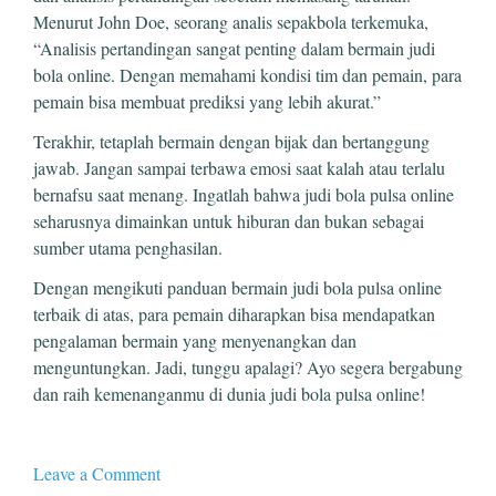
Menurut John Doe, seorang analis sepakbola terkemuka,
“Analisis pertandingan sangat penting dalam bermain judi
bola online. Dengan memahami kondisi tim dan pemain, para
pemain bisa membuat prediksi yang lebih akurat.”
Terakhir, tetaplah bermain dengan bijak dan bertanggung
jawab. Jangan sampai terbawa emosi saat kalah atau terlalu
bernafsu saat menang. Ingatlah bahwa judi bola pulsa online
seharusnya dimainkan untuk hiburan dan bukan sebagai
sumber utama penghasilan.
Dengan mengikuti panduan bermain judi bola pulsa online
terbaik di atas, para pemain diharapkan bisa mendapatkan
pengalaman bermain yang menyenangkan dan
menguntungkan. Jadi, tunggu apalagi? Ayo segera bergabung
dan raih kemenanganmu di dunia judi bola pulsa online!
Leave a Comment