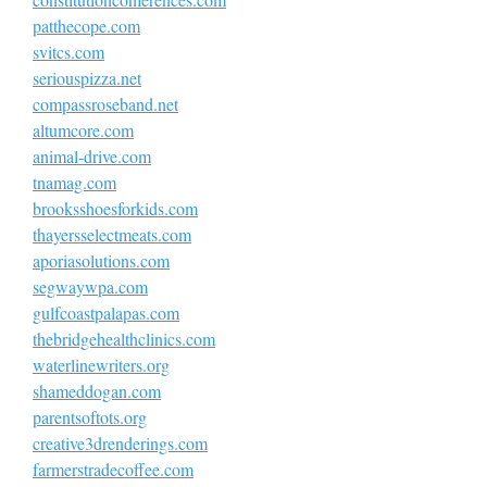
patthecope.com
svitcs.com
seriouspizza.net
compassroseband.net
altumcore.com
animal-drive.com
tnamag.com
brooksshoesforkids.com
thayersselectmeats.com
aporiasolutions.com
segwaywpa.com
gulfcoastpalapas.com
thebridgehealthclinics.com
waterlinewriters.org
shameddogan.com
parentsoftots.org
creative3drenderings.com
farmerstradecoffee.com