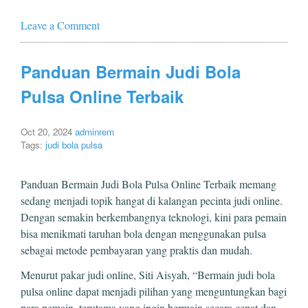
Leave a Comment
Panduan Bermain Judi Bola
Pulsa Online Terbaik
Oct 20, 2024
adminrem
Tags:
judi bola pulsa
Panduan Bermain Judi Bola Pulsa Online Terbaik memang
sedang menjadi topik hangat di kalangan pecinta judi online.
Dengan semakin berkembangnya teknologi, kini para pemain
bisa menikmati taruhan bola dengan menggunakan pulsa
sebagai metode pembayaran yang praktis dan mudah.
Menurut pakar judi online, Siti Aisyah, “Bermain judi bola
pulsa online dapat menjadi pilihan yang menguntungkan bagi
para pemain, terutama yang ingin bermain secara cepat dan