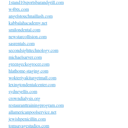
1stand10sportsbarandgrill.com
w4btx.com
angelstouchnaillash.com
kabbalahacademy.net
smilondental.com
newstarcollision.com
sasrentals.com
secondsighttechnology.com
michaelsarver.com
greengeckogrocer.com
hlathome-staging.com
wokteriyakitargetmall.com
lexingtondentalcenter.com
sydneyellis.com
crowndialysis.org
restauranttrainingprogram.com
allamericanpoolservice.net
jewishpenicillin.com
tomsavagestudios.com