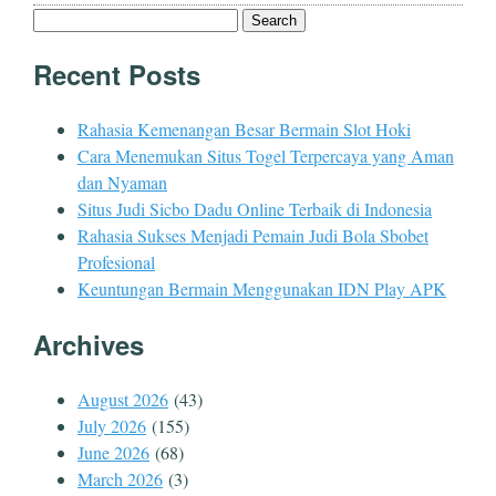
Search
for:
Recent Posts
Rahasia Kemenangan Besar Bermain Slot Hoki
Cara Menemukan Situs Togel Terpercaya yang Aman
dan Nyaman
Situs Judi Sicbo Dadu Online Terbaik di Indonesia
Rahasia Sukses Menjadi Pemain Judi Bola Sbobet
Profesional
Keuntungan Bermain Menggunakan IDN Play APK
Archives
August 2026
(43)
July 2026
(155)
June 2026
(68)
March 2026
(3)