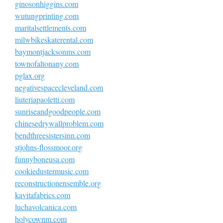
ginosonhiggins.com
wutungprinting.com
maritalsettlements.com
milwbikeskaterental.com
baymontjacksonms.com
townofaltonany.com
pglax.org
negativespacecleveland.com
liuteriapaoletti.com
sunriseandgoodpeople.com
chinesedrywallproblem.com
bendthreesistersinn.com
stjohns-flossmoor.org
funnyboneusa.com
cookiedustermusic.com
reconstructionensemble.org
kavitafabrics.com
luchavolcanica.com
holycownm.com