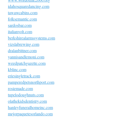
idahosquaredancing.com
tawawcabins.com
folksemantic.com
sardosbar.com
italianvolt.com
berkshirealarmssystems.com
vizslabrewing.com
dralanbittner.com
yannisandlemoni.com
weedpatchgazette.com
kblinc.com
eriesingletrack.com
pamperedpetsnorthport.com
rosiemade.com
tupelodoughnuts.com
olathekidsdentistry.com
hanleyfuneralhomeinc.com
mejorpaquetesorlando.com