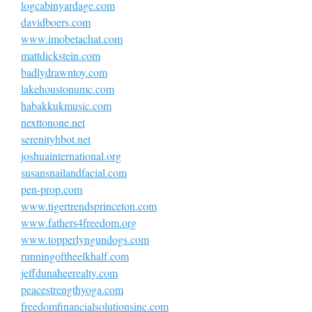
logcabinyardage.com
davidboers.com
www.imobetachat.com
mattdickstein.com
badlydrawntoy.com
lakehoustonumc.com
habakkukmusic.com
nexttonone.net
serenityhbot.net
joshuainternational.org
susansnailandfacial.com
pen-prop.com
www.tigertrendsprinceton.com
www.fathers4freedom.org
www.topperlyngundogs.com
runningoftheelkhalf.com
jeffdunaheerealty.com
peacestrengthyoga.com
freedomfinancialsolutionsinc.com