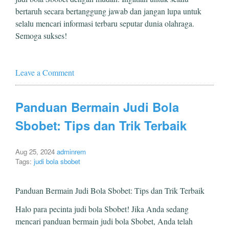
bertaruh secara bertanggung jawab dan jangan lupa untuk
selalu mencari informasi terbaru seputar dunia olahraga.
Semoga sukses!
Leave a Comment
Panduan Bermain Judi Bola
Sbobet: Tips dan Trik Terbaik
Aug 25, 2024
adminrem
Tags:
judi bola sbobet
Panduan Bermain Judi Bola Sbobet: Tips dan Trik Terbaik
Halo para pecinta judi bola Sbobet! Jika Anda sedang
mencari panduan bermain judi bola Sbobet, Anda telah