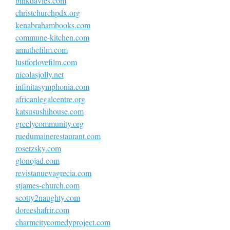
binkdavies.com
christchurchpdx.org
kenabrahambooks.com
commune-kitchen.com
amuthefilm.com
lustforlovefilm.com
nicolasjolly.net
infinitasymphonia.com
africanlegalcentre.org
katsusushihouse.com
greelycommunity.org
ruedumainerestaurant.com
rosetzsky.com
glonojad.com
revistanuevagrecia.com
stjames-church.com
scotty2naughty.com
doreeshafrir.com
charmcitycomedyproject.com