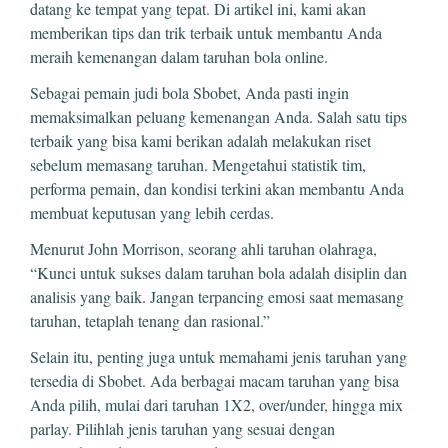
datang ke tempat yang tepat. Di artikel ini, kami akan
memberikan tips dan trik terbaik untuk membantu Anda
meraih kemenangan dalam taruhan bola online.
Sebagai pemain judi bola Sbobet, Anda pasti ingin
memaksimalkan peluang kemenangan Anda. Salah satu tips
terbaik yang bisa kami berikan adalah melakukan riset
sebelum memasang taruhan. Mengetahui statistik tim,
performa pemain, dan kondisi terkini akan membantu Anda
membuat keputusan yang lebih cerdas.
Menurut John Morrison, seorang ahli taruhan olahraga,
“Kunci untuk sukses dalam taruhan bola adalah disiplin dan
analisis yang baik. Jangan terpancing emosi saat memasang
taruhan, tetaplah tenang dan rasional.”
Selain itu, penting juga untuk memahami jenis taruhan yang
tersedia di Sbobet. Ada berbagai macam taruhan yang bisa
Anda pilih, mulai dari taruhan 1X2, over/under, hingga mix
parlay. Pilihlah jenis taruhan yang sesuai dengan