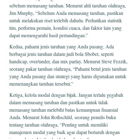
sebelum memasang taruhan. Menurut ahli taruhan olahraga,
Jim Murphy, “Sebelum Anda memasang taruhan, pastikan
untuk melakukan riset terlebih dahulu. Perhatikan statistik
tim, performa pemain, kondisi cuaca, dan faktor lain yang
dapat memengaruhi hasil pertandingan.”
Kedua, pahami jenis taruhan yang Anda pasang. Ada
berbagai jenis taruhan dalam judi bola Sbobet, seperti
handicap, over/under, dan mix parlay. Menurut Steve Fezzik,
seorang pakar taruhan olahraga, “Pahami betul jenis taruhan
yang Anda pasang dan strategi yang harus digunakan untuk
memenangkan taruhan tersebut.”
Ketiga, kelola modal dengan bijak. Jangan terlalu gegabah
dalam memasang taruhan dan pastikan untuk tidak
memasang taruhan melebihi batas kemampuan finansial
Anda. Menurut John Rothschild, seorang penulis buku
tentang taruhan olahraga, “Penting untuk memiliki
manajemen modal yang baik agar dapat bertaruh dengan