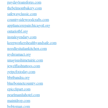
paydayloansforus.com
thebelmontbakery.com
safewayclassic.com
countrysidewoodcrafts.com
appliancerepairchicagoil.org
ontariotbf.org
instalegendary.com
keepworkershealthyandsafe.com
noodlesitaliankitchen.com
nydreamact.org
unagisushimetairie.com
jewelflashtattoos.com
getpcfixtoday.com
bbrtbandra.org
bluebonnetcountry.com
epicclipart.com
pearlmanilahotel.com
maintdrop.com
bobtoman.com