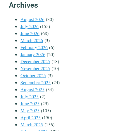
Archives
August 2026
(30)
July 2026
(155)
June 2026
(68)
March 2026
(3)
February 2026
(6)
January 2026
(20)
December 2025
(18)
November 2025
(10)
October 2025
(3)
September 2025
(24)
August 2025
(34)
July 2025
(2)
June 2025
(29)
May 2025
(105)
April 2025
(150)
March 2025
(156)