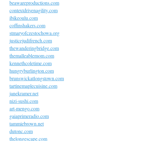
beawareproductions.com
contextdrivenagility.com
ibikeoulu.com
coffinshakers.com
stmaryofczestochowa.org
justicejudifrench.com
thewanderingbridge.com
themalleablemom.com
kennethcoletime.com
hungryburlington.com
brunswickatlongstown.com
tartinemaplecuisine.com
janekramer.net
nizi-sushi.com
art-mengo.com
gaiaprimeradio.com
tammiebrown.net
dutonc.com
thelongescape.com