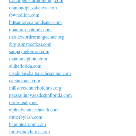
trondhjemsturnforening.com
diamondplazakenya.com
tbwredlion.com
billsautorepairandsales.com
quantum-naturals.com
montessorilearningcenter.org
fergusonstreetfest.com
samjayneforever.com
matthurstphoto.com
alltheflorida.com
insidebaseballcoachesclinic.com
carsinkauai.com
millstreetchurchofchrist.org
parasailingvacadestinflorida.com
pride-realty.net
alphadynamicshealth.com
flutterbylash.com
hanlintearoom.com
funnyduckfarms.com