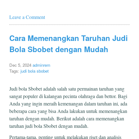
Leave a Comment
Cara Memenangkan Taruhan Judi
Bola Sbobet dengan Mudah
Dec 5, 2024
adminrem
Tags:
judi bola sbobet
Judi bola Sbobet adalah salah satu permainan taruhan yang
sangat populer di kalangan pecinta olahraga dan bettor. Bagi
Anda yang ingin meraih kemenangan dalam taruhan ini, ada
beberapa cara yang bisa Anda lakukan untuk memenangkan
taruhan dengan mudah. Berikut adalah cara memenangkan
taruhan judi bola Sbobet dengan mudah.
Pertama-tama, penting untuk melakukan riset dan analisis