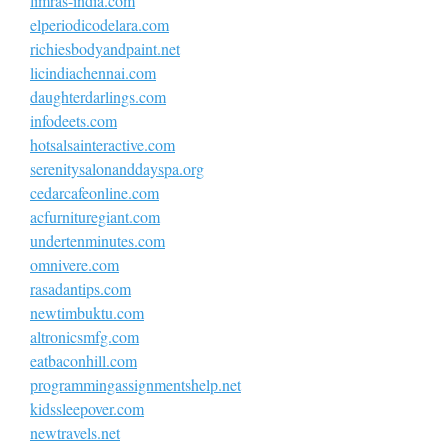
limras-india.com
elperiodicodelara.com
richiesbodyandpaint.net
licindiachennai.com
daughterdarlings.com
infodeets.com
hotsalsainteractive.com
serenitysalonanddayspa.org
cedarcafeonline.com
acfurnituregiant.com
undertenminutes.com
omnivere.com
rasadantips.com
newtimbuktu.com
altronicsmfg.com
eatbaconhill.com
programmingassignmentshelp.net
kidssleepover.com
newtravels.net