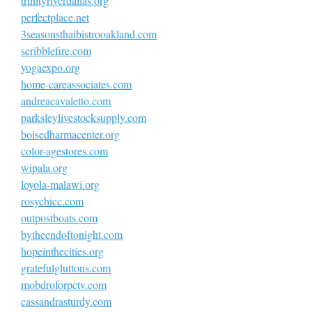
trinityriverdallas.org
perfectplace.net
3seasonsthaibistrooakland.com
scribblefire.com
yogaexpo.org
home-careassociates.com
andreacavaletto.com
parksleylivestocksupply.com
boisedharmacenter.org
color-agestores.com
wipala.org
loyola-malawi.org
rosychicc.com
outpostboats.com
bytheendoftonight.com
hopeinthecities.org
gratefulgluttons.com
mobdroforpctv.com
cassandrasturdy.com