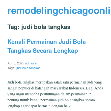
remodelingchicagoonl
Tag:
judi bola tangkas
Kenali Permainan Judi Bola
Tangkas Secara Lengkap
Apr 5, 2025
adminrem
Tags:
judi bola tangkas
Judi bola tangkas merupakan salah satu permainan judi yang
sangat populer di kalangan masyarakat Indonesia. Bagi Anda
yang ingin mencoba peruntungan dalam permainan ini,
penting untuk kenali permainan judi bola tangkas secara
lengkap agar dapat bermain dengan baik.