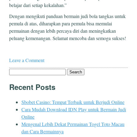
belajar dari setiap kekalahan.”
Dengan mengikuti panduan bermain judi bola tangkas untuk
pemula di atas, diharapkan para pemula bisa memulai
permainan dengan lebih percaya diri dan meningkatkan
peluang kemenangan. Selamat mencoba dan semoga sukses!
Leave a Comment
Search
for:
Recent Posts
Sbobet Casino: Tempat Terbaik untuk Berjudi Online
Cara Mudah Download IDN Play untuk Bermain Judi
Online
Mengenal Lebih Dekat Permainan Togel Toto Macau
dan Cara Bermainnya