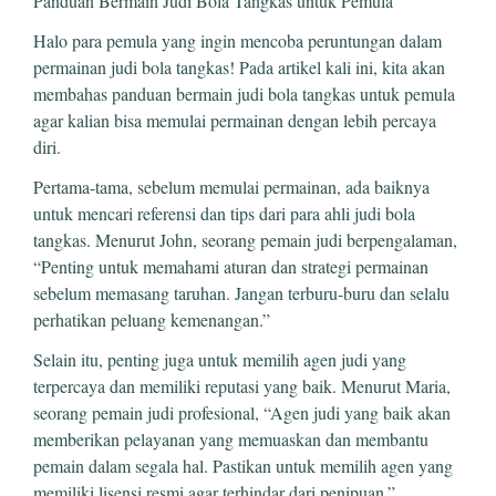
Panduan Bermain Judi Bola Tangkas untuk Pemula
Halo para pemula yang ingin mencoba peruntungan dalam
permainan judi bola tangkas! Pada artikel kali ini, kita akan
membahas panduan bermain judi bola tangkas untuk pemula
agar kalian bisa memulai permainan dengan lebih percaya
diri.
Pertama-tama, sebelum memulai permainan, ada baiknya
untuk mencari referensi dan tips dari para ahli judi bola
tangkas. Menurut John, seorang pemain judi berpengalaman,
“Penting untuk memahami aturan dan strategi permainan
sebelum memasang taruhan. Jangan terburu-buru dan selalu
perhatikan peluang kemenangan.”
Selain itu, penting juga untuk memilih agen judi yang
terpercaya dan memiliki reputasi yang baik. Menurut Maria,
seorang pemain judi profesional, “Agen judi yang baik akan
memberikan pelayanan yang memuaskan dan membantu
pemain dalam segala hal. Pastikan untuk memilih agen yang
memiliki lisensi resmi agar terhindar dari penipuan.”