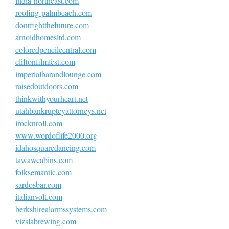
india-northeast.com
roofing-palmbeach.com
dontfightthefuture.com
arnoldhomesltd.com
coloredpencilcentral.com
cliftonfilmfest.com
imperialbarandlounge.com
raisedoutdoors.com
thinkwithyourheart.net
utahbankruptcyattorneys.net
irocknroll.com
www.wordoflife2000.org
idahosquaredancing.com
tawawcabins.com
folksemantic.com
sardosbar.com
italianvolt.com
berkshirealarmssystems.com
vizslabrewing.com