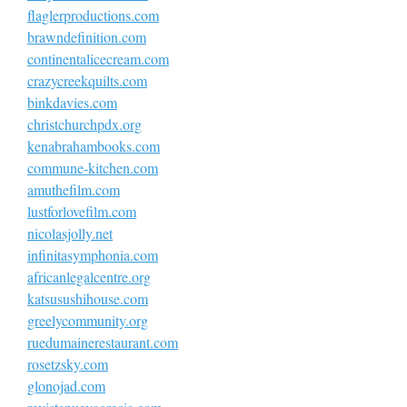
flaglerproductions.com
brawndefinition.com
continentalicecream.com
crazycreekquilts.com
binkdavies.com
christchurchpdx.org
kenabrahambooks.com
commune-kitchen.com
amuthefilm.com
lustforlovefilm.com
nicolasjolly.net
infinitasymphonia.com
africanlegalcentre.org
katsusushihouse.com
greelycommunity.org
ruedumainerestaurant.com
rosetzsky.com
glonojad.com