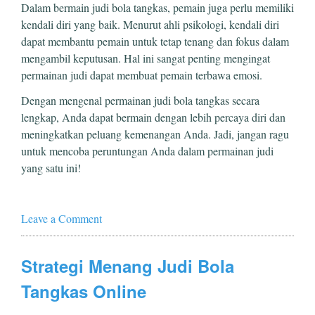
Dalam bermain judi bola tangkas, pemain juga perlu memiliki
kendali diri yang baik. Menurut ahli psikologi, kendali diri
dapat membantu pemain untuk tetap tenang dan fokus dalam
mengambil keputusan. Hal ini sangat penting mengingat
permainan judi dapat membuat pemain terbawa emosi.
Dengan mengenal permainan judi bola tangkas secara
lengkap, Anda dapat bermain dengan lebih percaya diri dan
meningkatkan peluang kemenangan Anda. Jadi, jangan ragu
untuk mencoba peruntungan Anda dalam permainan judi
yang satu ini!
Leave a Comment
Strategi Menang Judi Bola
Tangkas Online