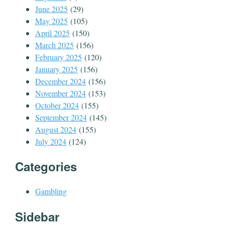
June 2025
(29)
May 2025
(105)
April 2025
(150)
March 2025
(156)
February 2025
(120)
January 2025
(156)
December 2024
(156)
November 2024
(153)
October 2024
(155)
September 2024
(145)
August 2024
(155)
July 2024
(124)
Categories
Gambling
Sidebar