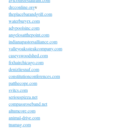
avicollisrestaurant.com
drcconline.org
v
theplacebarandgrill.com
waterburyrx.com
advpoolsinc.com
angelosatthepoint.com
indianapastorsalliance.com
valleyoakssteakcompany.com
caseyswoodshed.com
fixhairchicago.com
denizliesnaf.com
constitutionconferences.com
patthecope.com
svitcs.com
seriouspizza.net
compassroseband.net
altumcore.com
animal-drive.com
tnamag.com