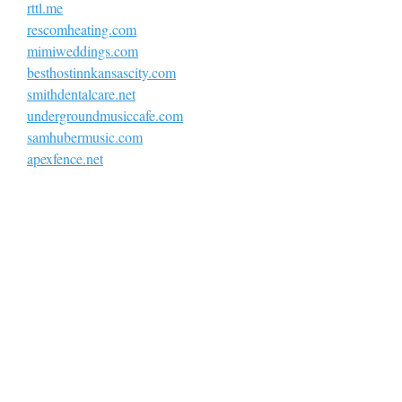
rttl.me
rescomheating.com
mimiweddings.com
besthostinnkansascity.com
smithdentalcare.net
undergroundmusiccafe.com
samhubermusic.com
apexfence.net