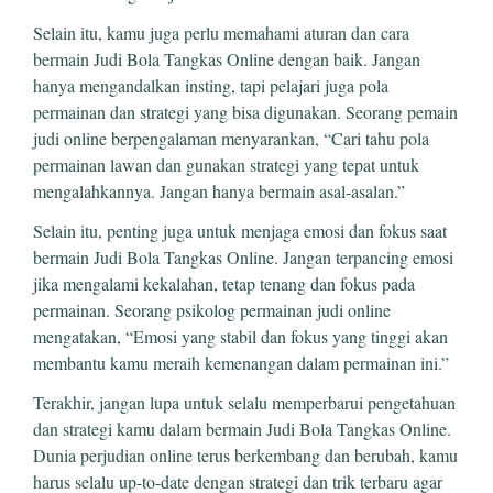
Selain itu, kamu juga perlu memahami aturan dan cara
bermain Judi Bola Tangkas Online dengan baik. Jangan
hanya mengandalkan insting, tapi pelajari juga pola
permainan dan strategi yang bisa digunakan. Seorang pemain
judi online berpengalaman menyarankan, “Cari tahu pola
permainan lawan dan gunakan strategi yang tepat untuk
mengalahkannya. Jangan hanya bermain asal-asalan.”
Selain itu, penting juga untuk menjaga emosi dan fokus saat
bermain Judi Bola Tangkas Online. Jangan terpancing emosi
jika mengalami kekalahan, tetap tenang dan fokus pada
permainan. Seorang psikolog permainan judi online
mengatakan, “Emosi yang stabil dan fokus yang tinggi akan
membantu kamu meraih kemenangan dalam permainan ini.”
Terakhir, jangan lupa untuk selalu memperbarui pengetahuan
dan strategi kamu dalam bermain Judi Bola Tangkas Online.
Dunia perjudian online terus berkembang dan berubah, kamu
harus selalu up-to-date dengan strategi dan trik terbaru agar