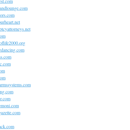
fest.com
randlounge.com
oors.com
urheart.net
tcyattorneys.net
com
life2000.org
edancing.com
ns.com
ic.com
com
.com
larmssystems.com
ing.com
er.com
emoni.com
azette.com
rack.com