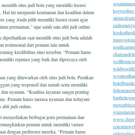
sosanimaux
 memilih situs judi bola yang memiliki lisensi
kogroofing
 Hal ini menjamin keamanan dan keadilan dalam
alpinedentis
us yang Anda pilih memiliki lisensi resmi agar
radioenerg
lam permainan,” ujar salah satu ahli judi online.
kookothee
lu diperhatikan saat memilih situs judi bola adalah
panayiotis
dan testimonial dari pemain lain untuk
southcamp
ntang kredibilitas situs tersebut. “Pemain harus
chateaudel
memiliki reputasi yang baik dan dipercaya oleh
wellbornco
wildwoodfi
westnortha
an yang ditawarkan oleh situs judi bola. Pastikan
hotelbrasil
nggan yang responsif dan ramah serta memiliki
fultonstree
dan nyaman. “Kualitas layanan sangat penting
bartletteven
ine. Pemain harus merasa nyaman dan terlayani
moveableco
 ahli judi online.
grupolarei
ebut menyediakan berbagai jenis permainan dan
www.cherr
memungkinkan pemain untuk memiliki variasi
cotentinwe
uai dengan preferensi mereka. “Pemain harus
oldetradin