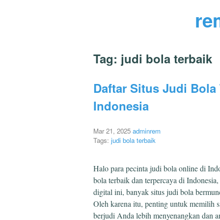
re
Tag:
judi bola terbaik
Daftar Situs Judi Bola
Indonesia
Mar 21, 2025
adminrem
Tags:
judi bola terbaik
Halo para pecinta judi bola online di Ind
bola terbaik dan terpercaya di Indonesia
digital ini, banyak situs judi bola berm
Oleh karena itu, penting untuk memilih 
berjudi Anda lebih menyenangkan dan 