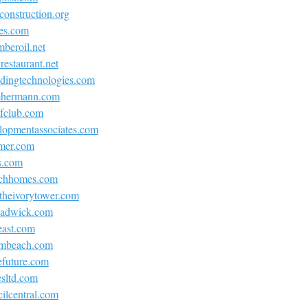
construction.org
res.com
mberoil.net
restaurant.net
ldingtechnologies.com
lehermann.com
lfclub.com
lopmentassociates.com
rmer.com
s.com
achhomes.com
theivorytower.com
hadwick.com
east.com
lmbeach.com
efuture.com
sltd.com
ilcentral.com