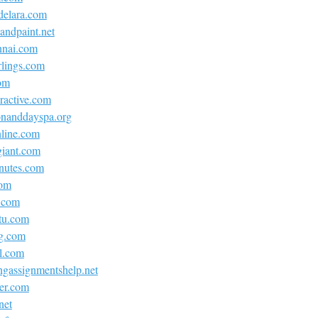
delara.com
andpaint.net
nnai.com
rlings.com
com
eractive.com
lonanddayspa.org
nline.com
giant.com
nutes.com
com
s.com
tu.com
fg.com
ll.com
gassignmentshelp.net
ver.com
net