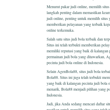
Menurut pakar judi online, memilih situs
langkah penting dalam memastikan kea
judi online, penting untuk memilih situs 
memberikan pelayanan yang terbaik kepa
online terkemuka.
Salah satu situs judi bola terbaik dan te
Situs ini telah terbukti memberikan pel
memiliki reputasi yang baik di kalangan 
permainan judi bola yang ditawarkan, Ag
pecinta judi bola online di Indonesia.
Selain AgenBola88, situs judi bola terbai
Bola88. Situs ini juga telah terbukti me
yang baik di kalangan pecinta judi bola
menarik, Bola88 menjadi pilihan yang pop
Indonesia.
Jadi, jika Anda sedang mencari daftar sit
pastikan untuk memilih situs yang telah