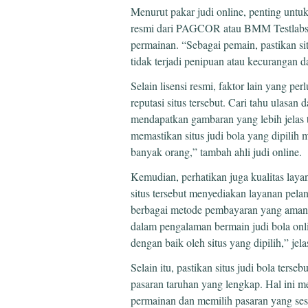
Menurut pakar judi online, penting untuk
resmi dari PAGCOR atau BMM Testlabs.
permainan. “Sebagai pemain, pastikan sit
tidak terjadi penipuan atau kecurangan da
Selain lisensi resmi, faktor lain yang per
reputasi situs tersebut. Cari tahu ulasan 
mendapatkan gambaran yang lebih jelas te
memastikan situs judi bola yang dipilih 
banyak orang,” tambah ahli judi online.
Kemudian, perhatikan juga kualitas layan
situs tersebut menyediakan layanan pela
berbagai metode pembayaran yang aman 
dalam pengalaman bermain judi bola onl
dengan baik oleh situs yang dipilih,” jelas
Selain itu, pastikan situs judi bola ters
pasaran taruhan yang lengkap. Hal ini 
permainan dan memilih pasaran yang ses