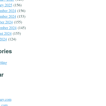
ary 2025
(156)
mber 2024
(156)
mber 2024
(153)
ber 2024
(155)
ember 2024
(145)
st 2024
(155)
 2024
(124)
ories
ling
ar
shay.com
a.com