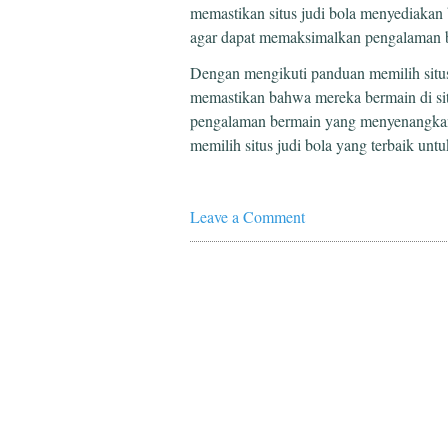
memastikan situs judi bola menyediakan 
agar dapat memaksimalkan pengalaman be
Dengan mengikuti panduan memilih situs j
memastikan bahwa mereka bermain di si
pengalaman bermain yang menyenangkan.
memilih situs judi bola yang terbaik un
Leave a Comment