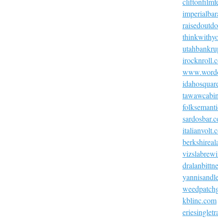
cliftonfilm
imperialba
raisedoutd
thinkwithyo
utahbankrup
irocknroll.
www.wordof
idahosquar
tawawcabi
folksemant
sardosbar.
italianvolt
berkshirea
vizslabrew
dralanbittn
yannisandl
weedpatchg
kblinc.com
eriesinglet