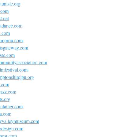
tunisie.org
.com
t.net
iadance.com
k.com
lamprou.com
usgateway.com
isse.com
mmunityassociation.com
lmfestival.com
mptonshirejpu.org
e.com
tjazz.com
ts.org
ntainer.com
na.com
yvalleymuseum.com
bdesign.com
gpost.com