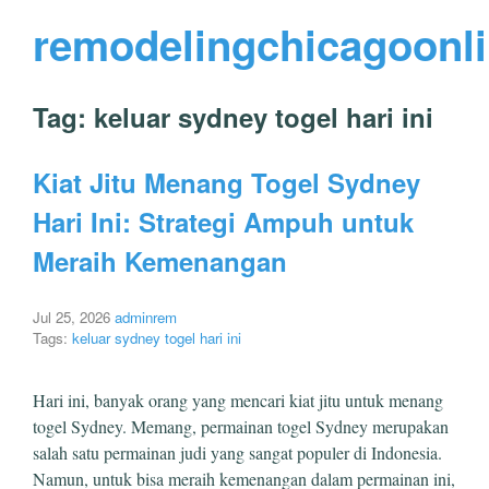
remodelingchicagoonl
Tag:
keluar sydney togel hari ini
Kiat Jitu Menang Togel Sydney
Hari Ini: Strategi Ampuh untuk
Meraih Kemenangan
Jul 25, 2026
adminrem
Tags:
keluar sydney togel hari ini
Hari ini, banyak orang yang mencari kiat jitu untuk menang
togel Sydney. Memang, permainan togel Sydney merupakan
salah satu permainan judi yang sangat populer di Indonesia.
Namun, untuk bisa meraih kemenangan dalam permainan ini,