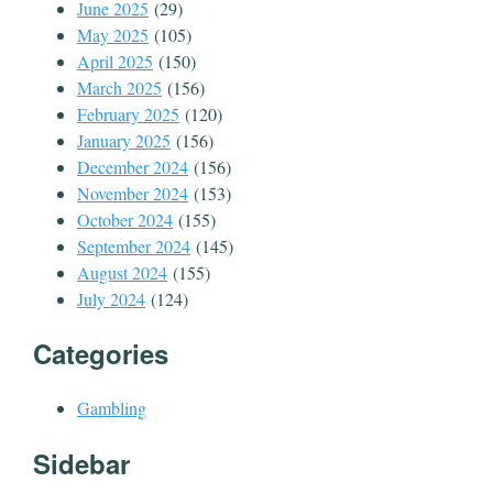
June 2025
(29)
May 2025
(105)
April 2025
(150)
March 2025
(156)
February 2025
(120)
January 2025
(156)
December 2024
(156)
November 2024
(153)
October 2024
(155)
September 2024
(145)
August 2024
(155)
July 2024
(124)
Categories
Gambling
Sidebar