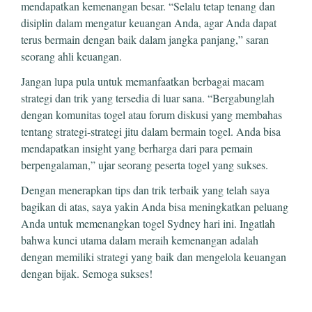
mendapatkan kemenangan besar. “Selalu tetap tenang dan
disiplin dalam mengatur keuangan Anda, agar Anda dapat
terus bermain dengan baik dalam jangka panjang,” saran
seorang ahli keuangan.
Jangan lupa pula untuk memanfaatkan berbagai macam
strategi dan trik yang tersedia di luar sana. “Bergabunglah
dengan komunitas togel atau forum diskusi yang membahas
tentang strategi-strategi jitu dalam bermain togel. Anda bisa
mendapatkan insight yang berharga dari para pemain
berpengalaman,” ujar seorang peserta togel yang sukses.
Dengan menerapkan tips dan trik terbaik yang telah saya
bagikan di atas, saya yakin Anda bisa meningkatkan peluang
Anda untuk memenangkan togel Sydney hari ini. Ingatlah
bahwa kunci utama dalam meraih kemenangan adalah
dengan memiliki strategi yang baik dan mengelola keuangan
dengan bijak. Semoga sukses!