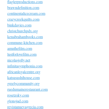
flaglerproductions.com
brawndefinition.com
continentalicecream.com
crazycreekquilts.com
binkdavies.com
christchurchpdx.org
kenabrahambooks.com
commune-kitchen.com
amuthefilm.com
lustforlovefilm.com
nicolasjolly.net
infinitasymphonia.com
africanlegalcentre.org
katsusushihouse.com
greelycommunity.org
ruedumainerestaurant.com
rosetzsky.com
glonojad.com
revistanuevagrecia.com