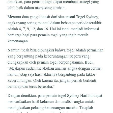
demikian, para pemain togel dapat membuat strategi yang
lebih baik dalam memasang taruhan.
Menurut data yang dilansir dari situs resmi Togel Sydney,
angka yang sering muncul dalam beberapa periode terakhir
adalah 4, 7, 9, 12, dan 16. Hal ini tentu menjadi informasi
berharga bagi para pemain togel yang ingin meraih
kemenangan.
Namun, tidak bisa dipungkiri bahwa togel adalah permainan
yang bergantung pada keberuntungan. Seperti yang
diungkapkan oleh pemain togel berpengalaman, Budi,
“Meskipun sudah melakukan analisis angka dengan cermat,
namun tetap saja hasil akhirnya bergantung pada faktor
keberuntungan. Oleh karena itu, jangan pernah berhenti
berharap dan terus berusaha.”
Dengan demikian, para pemain togel Sydney Hari Ini dapat
memanfaatkan hasil keluaran dan analisis angka untuk
meningkatkan peluang kemenangan mereka. Tetaplah