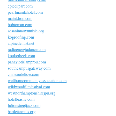
epicclipart.com
pearlmanilahotel.com
maintdrop.com
bobtoman.com
sosanimauxtunisie.org
kogroofing.com
alpinedentist.net
radioenergiadance.com
kookotheek.com
panayiotislamprou.com
southcampusgateway.com
chateaudelisse.com
wellborncommunityassociation.com
wildwoodfilmfestival.com
westnorthamptonshirejpu.org
hotelbrasile.com
fultonstreetjazz.com
bartlettevents.org