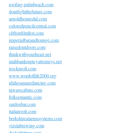
roofing-palmbeach.com
dontfightthefuture.com
arnoldhomesltd.com
coloredpencilcentral.com
cliftonfilmfest.com
imperialbarandlounge.com
raisedoutdoors.com
thinkwithyourheart.net
utahbankruptcyattorneys.net
irocknroll.com
www.wordoflife2000.org
idahosquaredancing.com
tawawcabins.com
folksemantic.com
sardosbar.com
italianvolt.com
berkshirealarmssystems.com
vizslabrewing.com
dralanbittner.com