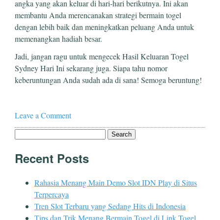
angka yang akan keluar di hari-hari berikutnya. Ini akan
membantu Anda merencanakan strategi bermain togel
dengan lebih baik dan meningkatkan peluang Anda untuk
memenangkan hadiah besar.
Jadi, jangan ragu untuk mengecek Hasil Keluaran Togel
Sydney Hari Ini sekarang juga. Siapa tahu nomor
keberuntungan Anda sudah ada di sana! Semoga beruntung!
Leave a Comment
Search
for:
Recent Posts
Rahasia Menang Main Demo Slot IDN Play di Situs
Terpercaya
Tren Slot Terbaru yang Sedang Hits di Indonesia
Tips dan Trik Menang Bermain Togel di Link Togel