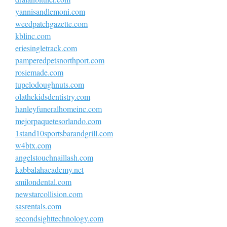
yannisandlemoni.com
weedpatchgazette.com
kblinc.com
eriesingletrack.com
pamperedpetsnorthport.com
rosiemade.com
tupelodoughnuts.com
olathekidsdentistry.com
hanleyfuneralhomeinc.com
mejorpaquetesorlando.com
1stand10sportsbarandgrill.com
w4btx.com
angelstouchnaillash.com
kabbalahacademy.net
smilondental.com
newstarcollision.com
sasrentals.com
secondsighttechnology.com