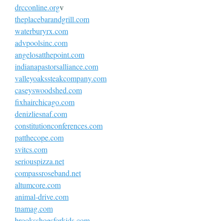
drcconline.org
v
theplacebarandgrill.com
waterburyrx.com
advpoolsinc.com
angelosatthepoint.com
indianapastorsalliance.com
valleyoakssteakcompany.com
caseyswoodshed.com
fixhairchicago.com
denizliesnaf.com
constitutionconferences.com
patthecope.com
svitcs.com
seriouspizza.net
compassroseband.net
altumcore.com
animal-drive.com
tnamag.com
brooksshoesforkids.com