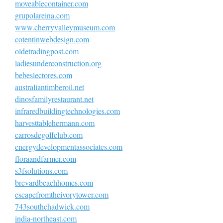
moveablecontainer.com
grupolareina.com
www.cherryvalleymuseum.com
cotentinwebdesign.com
oldetradingpost.com
ladiesunderconstruction.org
bebeslectores.com
australiantimberoil.net
dinosfamilyrestaurant.net
infraredbuildingtechnologies.com
harvesttablehermann.com
carrosdegolfclub.com
energydevelopmentassociates.com
floraandfarmer.com
s3fsolutions.com
brevardbeachhomes.com
escapefromtheivorytower.com
743southchadwick.com
india-northeast.com