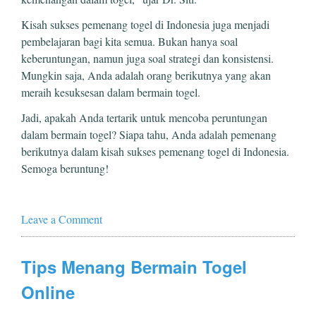
Kisah sukses pemenang togel di Indonesia juga menjadi
pembelajaran bagi kita semua. Bukan hanya soal
keberuntungan, namun juga soal strategi dan konsistensi.
Mungkin saja, Anda adalah orang berikutnya yang akan
meraih kesuksesan dalam bermain togel.
Jadi, apakah Anda tertarik untuk mencoba peruntungan
dalam bermain togel? Siapa tahu, Anda adalah pemenang
berikutnya dalam kisah sukses pemenang togel di Indonesia.
Semoga beruntung!
Leave a Comment
Tips Menang Bermain Togel
Online