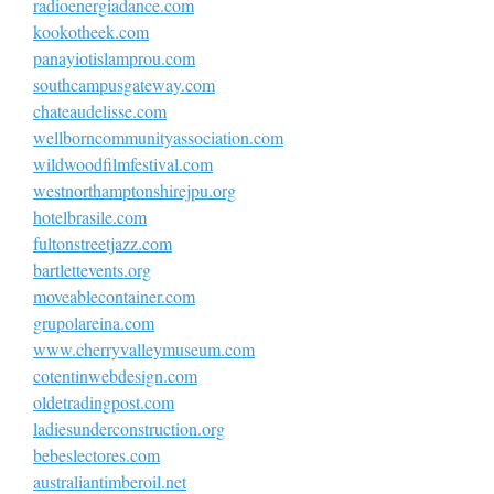
radioenergiadance.com
kookotheek.com
panayiotislamprou.com
southcampusgateway.com
chateaudelisse.com
wellborncommunityassociation.com
wildwoodfilmfestival.com
westnorthamptonshirejpu.org
hotelbrasile.com
fultonstreetjazz.com
bartlettevents.org
moveablecontainer.com
grupolareina.com
www.cherryvalleymuseum.com
cotentinwebdesign.com
oldetradingpost.com
ladiesunderconstruction.org
bebeslectores.com
australiantimberoil.net