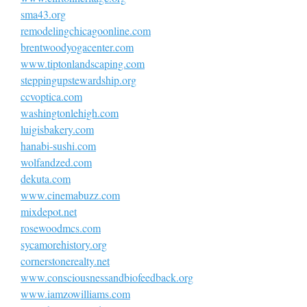
sma43.org
remodelingchicagoonline.com
brentwoodyogacenter.com
www.tiptonlandscaping.com
steppingupstewardship.org
ccvoptica.com
washingtonlehigh.com
luigisbakery.com
hanabi-sushi.com
wolfandzed.com
dekuta.com
www.cinemabuzz.com
mixdepot.net
rosewoodmcs.com
sycamorehistory.org
cornerstonerealty.net
www.consciousnessandbiofeedback.org
www.iamzowilliams.com