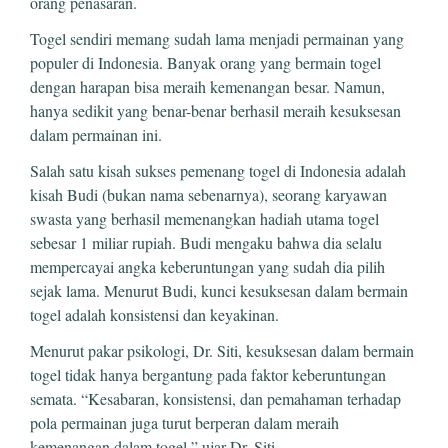
orang penasaran.
Togel sendiri memang sudah lama menjadi permainan yang
populer di Indonesia. Banyak orang yang bermain togel
dengan harapan bisa meraih kemenangan besar. Namun,
hanya sedikit yang benar-benar berhasil meraih kesuksesan
dalam permainan ini.
Salah satu kisah sukses pemenang togel di Indonesia adalah
kisah Budi (bukan nama sebenarnya), seorang karyawan
swasta yang berhasil memenangkan hadiah utama togel
sebesar 1 miliar rupiah. Budi mengaku bahwa dia selalu
mempercayai angka keberuntungan yang sudah dia pilih
sejak lama. Menurut Budi, kunci kesuksesan dalam bermain
togel adalah konsistensi dan keyakinan.
Menurut pakar psikologi, Dr. Siti, kesuksesan dalam bermain
togel tidak hanya bergantung pada faktor keberuntungan
semata. “Kesabaran, konsistensi, dan pemahaman terhadap
pola permainan juga turut berperan dalam meraih
kemenangan dalam togel,” ujar Dr. Siti.