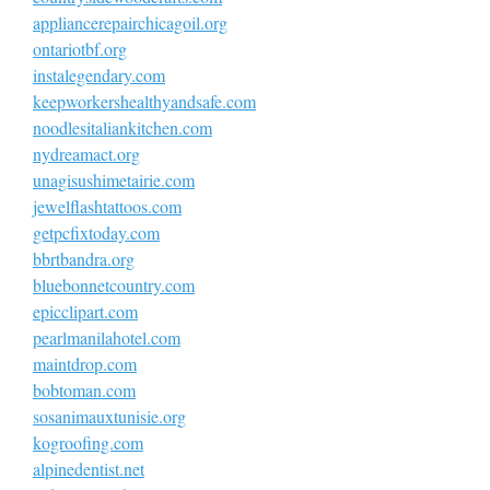
appliancerepairchicagoil.org
ontariotbf.org
instalegendary.com
keepworkershealthyandsafe.com
noodlesitaliankitchen.com
nydreamact.org
unagisushimetairie.com
jewelflashtattoos.com
getpcfixtoday.com
bbrtbandra.org
bluebonnetcountry.com
epicclipart.com
pearlmanilahotel.com
maintdrop.com
bobtoman.com
sosanimauxtunisie.org
kogroofing.com
alpinedentist.net