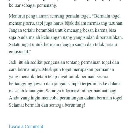
keluar sebagai pemenang.
Menurut pengalaman seorang pemain togel, “Bermain togel
memang seru, tapi juga harus bijak dalam memasang taruhan.
Jangan terlalu berambisi untuk menang besar, karena bisa
saja Anda malah kehilangan uang yang sudah dipertaruhkan.
Selalu ingat untuk bermain dengan santai dan tidak terlalu
emosional.”
Jadi, itulah sedikit pengenalan tentang permainan togel dan
cara bermainnya. Meskipun togel merupakan permainan
yang menarik, tetapi tetap ingat untuk bermain secara
bertanggung jawab dan jangan sampai terjerumus ke dalam
masalah keuangan. Semoga informasi ini bermanfaat bagi
Anda yang ingin mencoba peruntungan dalam bermain togel.
Selamat bermain dan semoga beruntung!
Leave a Comment