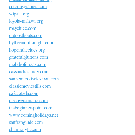
color-agestores.com
wipala.org
loyola-malawi.org
rosychicc.com
outpostboats.com
bytheendoftonight.com
hopeinthecities.org
gratefulgluttons.com
mobdroforpctv.com
cassandrasturdy.com
sanbenitoolivefestival.com
classicmoviestills.com
cafecolada.com
discoversoriano.com
thebeginnerspoint.com
www.comingholidays.net
sanfranguide.com
charmoryllc.com