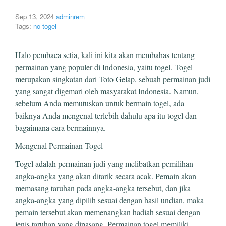
Sep 13, 2024
adminrem
Tags:
no togel
Halo pembaca setia, kali ini kita akan membahas tentang
permainan yang populer di Indonesia, yaitu togel. Togel
merupakan singkatan dari Toto Gelap, sebuah permainan judi
yang sangat digemari oleh masyarakat Indonesia. Namun,
sebelum Anda memutuskan untuk bermain togel, ada
baiknya Anda mengenal terlebih dahulu apa itu togel dan
bagaimana cara bermainnya.
Mengenal Permainan Togel
Togel adalah permainan judi yang melibatkan pemilihan
angka-angka yang akan ditarik secara acak. Pemain akan
memasang taruhan pada angka-angka tersebut, dan jika
angka-angka yang dipilih sesuai dengan hasil undian, maka
pemain tersebut akan memenangkan hadiah sesuai dengan
jenis taruhan yang dipasang. Permainan togel memiliki