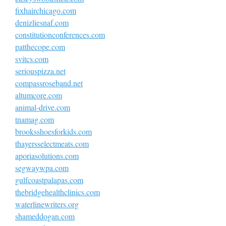
fixhairchicago.com
denizliesnaf.com
constitutionconferences.com
patthecope.com
svitcs.com
seriouspizza.net
compassroseband.net
altumcore.com
animal-drive.com
tnamag.com
brooksshoesforkids.com
thayersselectmeats.com
aporiasolutions.com
segwaywpa.com
gulfcoastpalapas.com
thebridgehealthclinics.com
waterlinewriters.org
shameddogan.com