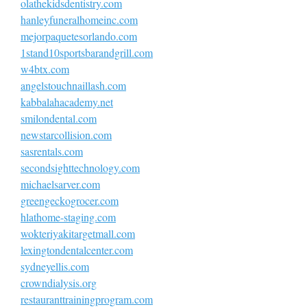
olathekidsdentistry.com
hanleyfuneralhomeinc.com
mejorpaquetesorlando.com
1stand10sportsbarandgrill.com
w4btx.com
angelstouchnaillash.com
kabbalahacademy.net
smilondental.com
newstarcollision.com
sasrentals.com
secondsighttechnology.com
michaelsarver.com
greengeckogrocer.com
hlathome-staging.com
wokteriyakitargetmall.com
lexingtondentalcenter.com
sydneyellis.com
crowndialysis.org
restauranttrainingprogram.com