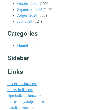
October 2024
(155)
September 2024
(145)
August 2024
(155)
July 2024
(124)
Categories
Gambling
Sidebar
Links
missclaireshay.com
limras-india.com
elperiodicodelara.com
richiesbodyandpaint.net
licindiachennai.com