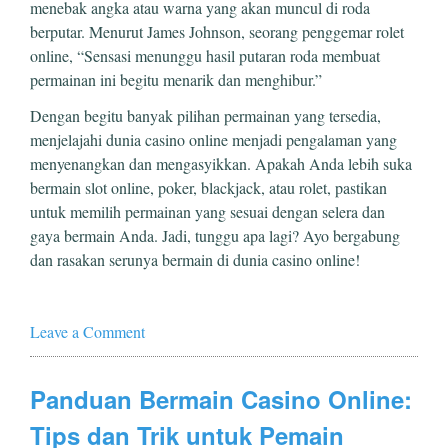
menebak angka atau warna yang akan muncul di roda
berputar. Menurut James Johnson, seorang penggemar rolet
online, “Sensasi menunggu hasil putaran roda membuat
permainan ini begitu menarik dan menghibur.”
Dengan begitu banyak pilihan permainan yang tersedia,
menjelajahi dunia casino online menjadi pengalaman yang
menyenangkan dan mengasyikkan. Apakah Anda lebih suka
bermain slot online, poker, blackjack, atau rolet, pastikan
untuk memilih permainan yang sesuai dengan selera dan
gaya bermain Anda. Jadi, tunggu apa lagi? Ayo bergabung
dan rasakan serunya bermain di dunia casino online!
Leave a Comment
Panduan Bermain Casino Online:
Tips dan Trik untuk Pemain