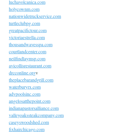
luchavolcanica.com
holycownm.com
nationwidetruckservice.com
turtleclubpg.com
greatpacifictour.com
victoriaestrella.com
thousandwavesspa.com
courtlandcenter.com
neilfindlaymsp.com
avicollisrestaurant.com
drcconline.org
v
theplacebarandgrill.com
waterburyrx.com
advpoolsinc.com
angelosatthepoint.com
indianapastorsalliance.com
valleyoakssteakcompany.com
caseyswoodshed.com
fixhairchicago.com