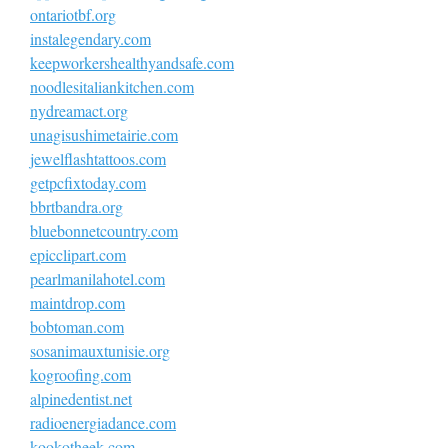
ontariotbf.org
instalegendary.com
keepworkershealthyandsafe.com
noodlesitaliankitchen.com
nydreamact.org
unagisushimetairie.com
jewelflashtattoos.com
getpcfixtoday.com
bbrtbandra.org
bluebonnetcountry.com
epicclipart.com
pearlmanilahotel.com
maintdrop.com
bobtoman.com
sosanimauxtunisie.org
kogroofing.com
alpinedentist.net
radioenergiadance.com
kookotheek.com