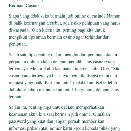
Bermain Casino
Siapa yang tidak suka bermain judi online di casino? Namun,
di balik kesenangan tersebut, ada risiko penipuan yang harus
diwaspadai. Oleh karena itu, penting bagi kita untuk
mengikuti tips aman bermain casino agar terhindar dari
penipuan.
Salah satu tips penting dalam menghindari penipuan dalam
perjudian online adalah dengan memilih situs casino yang
terpercaya. Menurut ahli keamanan internet, John Doe, “Situs
casino yang terpercaya biasanya memiliki lisensi resmi dan
reputasi yang baik. Pastikan untuk melakukan riset terlebih
dahulu sebelum memutuskan untuk bergabung dengan situs
tertentu.”
Selain itu, penting juga untuk selalu memperhatikan
keamanan akun kita saat bermain judi online. Gunakan
password yang kuat dan jangan pernah memberikan
informasi pribadi atau nomor kartu kredit kepada pihak yang