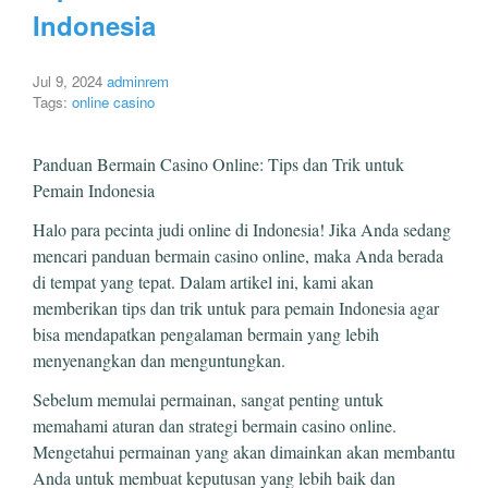
Indonesia
Jul 9, 2024
adminrem
Tags:
online casino
Panduan Bermain Casino Online: Tips dan Trik untuk
Pemain Indonesia
Halo para pecinta judi online di Indonesia! Jika Anda sedang
mencari panduan bermain casino online, maka Anda berada
di tempat yang tepat. Dalam artikel ini, kami akan
memberikan tips dan trik untuk para pemain Indonesia agar
bisa mendapatkan pengalaman bermain yang lebih
menyenangkan dan menguntungkan.
Sebelum memulai permainan, sangat penting untuk
memahami aturan dan strategi bermain casino online.
Mengetahui permainan yang akan dimainkan akan membantu
Anda untuk membuat keputusan yang lebih baik dan