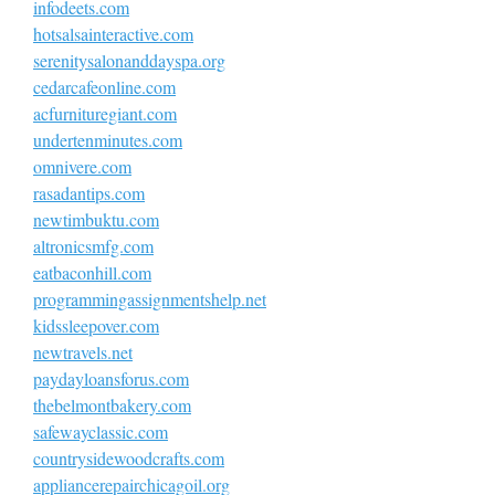
infodeets.com
hotsalsainteractive.com
serenitysalonanddayspa.org
cedarcafeonline.com
acfurnituregiant.com
undertenminutes.com
omnivere.com
rasadantips.com
newtimbuktu.com
altronicsmfg.com
eatbaconhill.com
programmingassignmentshelp.net
kidssleepover.com
newtravels.net
paydayloansforus.com
thebelmontbakery.com
safewayclassic.com
countrysidewoodcrafts.com
appliancerepairchicagoil.org