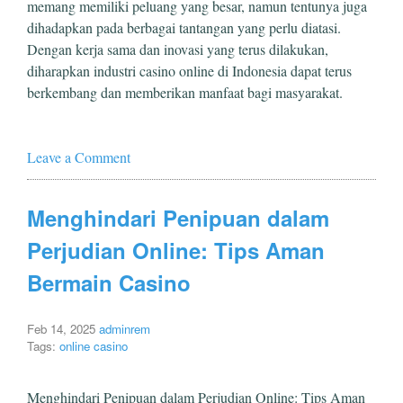
memang memiliki peluang yang besar, namun tentunya juga
dihadapkan pada berbagai tantangan yang perlu diatasi.
Dengan kerja sama dan inovasi yang terus dilakukan,
diharapkan industri casino online di Indonesia dapat terus
berkembang dan memberikan manfaat bagi masyarakat.
Leave a Comment
Menghindari Penipuan dalam
Perjudian Online: Tips Aman
Bermain Casino
Feb 14, 2025
adminrem
Tags:
online casino
Menghindari Penipuan dalam Perjudian Online: Tips Aman