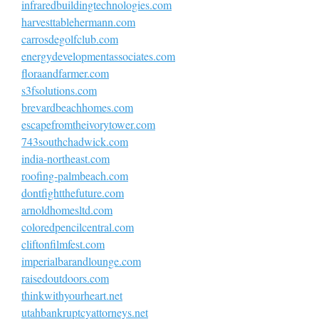
infraredbuildingtechnologies.com
harvesttablehermann.com
carrosdegolfclub.com
energydevelopmentassociates.com
floraandfarmer.com
s3fsolutions.com
brevardbeachhomes.com
escapefromtheivorytower.com
743southchadwick.com
india-northeast.com
roofing-palmbeach.com
dontfightthefuture.com
arnoldhomesltd.com
coloredpencilcentral.com
cliftonfilmfest.com
imperialbarandlounge.com
raisedoutdoors.com
thinkwithyourheart.net
utahbankruptcyattorneys.net