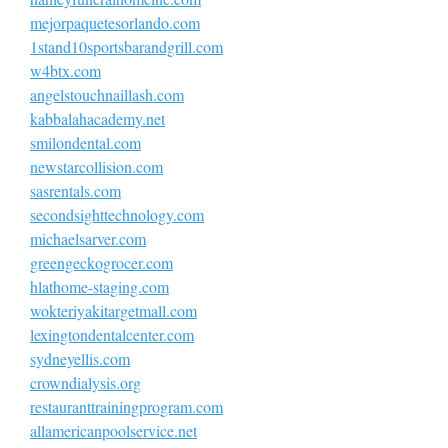
mejorpaquetesorlando.com
1stand10sportsbarandgrill.com
w4btx.com
angelstouchnaillash.com
kabbalahacademy.net
smilondental.com
newstarcollision.com
sasrentals.com
secondsighttechnology.com
michaelsarver.com
greengeckogrocer.com
hlathome-staging.com
wokteriyakitargetmall.com
lexingtondentalcenter.com
sydneyellis.com
crowndialysis.org
restauranttrainingprogram.com
allamericanpoolservice.net