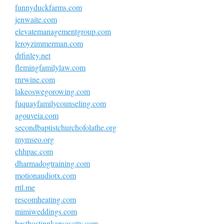
funnyduckfarms.com
jenwaite.com
elevatemanagementgroup.com
leroyzimmerman.com
drfinley.net
flemingfamilylaw.com
rnrwine.com
lakeoswegorowing.com
fuquayfamilycounseling.com
agouveia.com
secondbaptistchurchofolathe.org
mymseo.org
chhpac.com
dharmadogtraining.com
motionaudiotx.com
rttl.me
rescomheating.com
mimiweddings.com
besthostinnkansascity.com