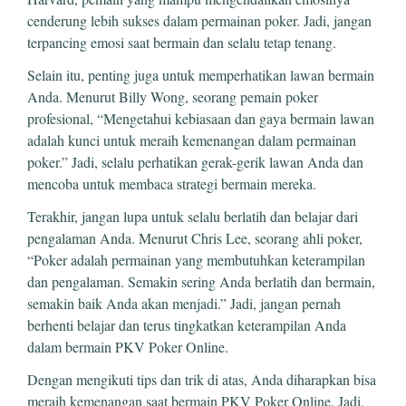
cenderung lebih sukses dalam permainan poker. Jadi, jangan
terpancing emosi saat bermain dan selalu tetap tenang.
Selain itu, penting juga untuk memperhatikan lawan bermain
Anda. Menurut Billy Wong, seorang pemain poker
profesional, “Mengetahui kebiasaan dan gaya bermain lawan
adalah kunci untuk meraih kemenangan dalam permainan
poker.” Jadi, selalu perhatikan gerak-gerik lawan Anda dan
mencoba untuk membaca strategi bermain mereka.
Terakhir, jangan lupa untuk selalu berlatih dan belajar dari
pengalaman Anda. Menurut Chris Lee, seorang ahli poker,
“Poker adalah permainan yang membutuhkan keterampilan
dan pengalaman. Semakin sering Anda berlatih dan bermain,
semakin baik Anda akan menjadi.” Jadi, jangan pernah
berhenti belajar dan terus tingkatkan keterampilan Anda
dalam bermain PKV Poker Online.
Dengan mengikuti tips dan trik di atas, Anda diharapkan bisa
meraih kemenangan saat bermain PKV Poker Online. Jadi,