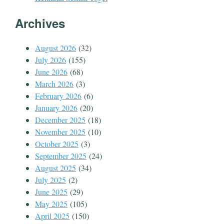
Archives
August 2026
(32)
July 2026
(155)
June 2026
(68)
March 2026
(3)
February 2026
(6)
January 2026
(20)
December 2025
(18)
November 2025
(10)
October 2025
(3)
September 2025
(24)
August 2025
(34)
July 2025
(2)
June 2025
(29)
May 2025
(105)
April 2025
(150)