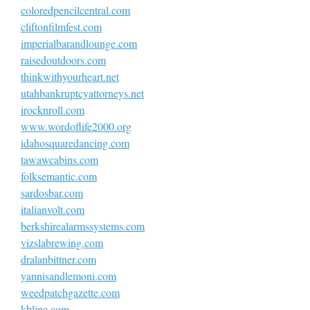
coloredpencilcentral.com
cliftonfilmfest.com
imperialbarandlounge.com
raisedoutdoors.com
thinkwithyourheart.net
utahbankruptcyattorneys.net
irocknroll.com
www.wordoflife2000.org
idahosquaredancing.com
tawawcabins.com
folksemantic.com
sardosbar.com
italianvolt.com
berkshirealarmssystems.com
vizslabrewing.com
dralanbittner.com
yannisandlemoni.com
weedpatchgazette.com
kblinc.com