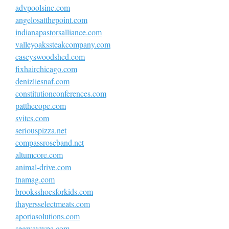
advpoolsinc.com
angelosatthepoint.com
indianapastorsalliance.com
valleyoakssteakcompany.com
caseyswoodshed.com
fixhairchicago.com
denizliesnaf.com
constitutionconferences.com
patthecope.com
svitcs.com
seriouspizza.net
compassroseband.net
altumcore.com
animal-drive.com
tnamag.com
brooksshoesforkids.com
thayersselectmeats.com
aporiasolutions.com
segwaywpa.com