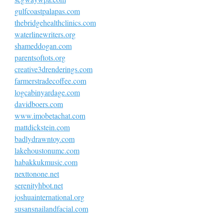
gulfcoastpalapas.com
thebridgehealthclinics.com
waterlinewriters.org
shameddogan.com
parentsoftots.org
creative3drenderings.com
farmerstradecoffee.com
logcabinyardage.com
davidboers.com
www.imobetachat.com
mattdickstein.com
badlydrawntoy.com
lakehoustonumc.com
habakkukmusic.com
nexttonone.net
serenityhbot.net
joshuainternational.org
susansnailandfacial.com