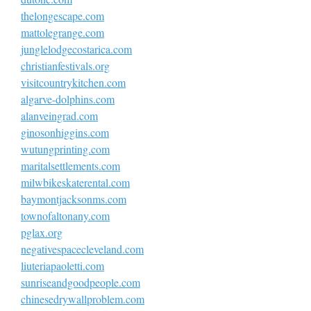
thelongescape.com
mattolegrange.com
junglelodgecostarica.com
christianfestivals.org
visitcountrykitchen.com
algarve-dolphins.com
alanveingrad.com
ginosonhiggins.com
wutungprinting.com
maritalsettlements.com
milwbikeskaterental.com
baymontjacksonms.com
townofaltonany.com
pglax.org
negativespacecleveland.com
liuteriapaoletti.com
sunriseandgoodpeople.com
chinesedrywallproblem.com