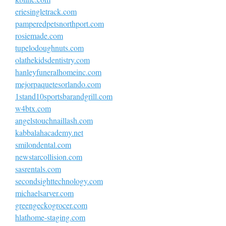
eriesingletrack.com
pamperedpetsnorthport.com
rosiemade.com
tupelodoughnuts.com
olathekidsdentistry.com
hanleyfuneralhomeinc.com
mejorpaquetesorlando.com
1stand10sportsbarandgrill.com
w4btx.com
angelstouchnaillash.com
kabbalahacademy.net
smilondental.com
newstarcollision.com
sasrentals.com
secondsighttechnology.com
michaelsarver.com
greengeckogrocer.com
hlathome-staging.com