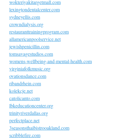
wokteriyakitargetmall.com
lexingtondentalcenter.com
sydneyellis.com
crowndialysis.org
restauranttrainingprogram.com
allamericanpoolservice.net
jewishpenicillin.com
tomsavagestudios.com
womens-wellbeing-and-mental-health.com
virginiafolkmusic.org
ovationsdance.com
ribandrhein.com
kolekcje.net
catolicanto.com
lbkeducationcenter.org
trinityriverdallas.org
perfectplace.net
3seasonsthaibistrooakland.com
scribblefire.com