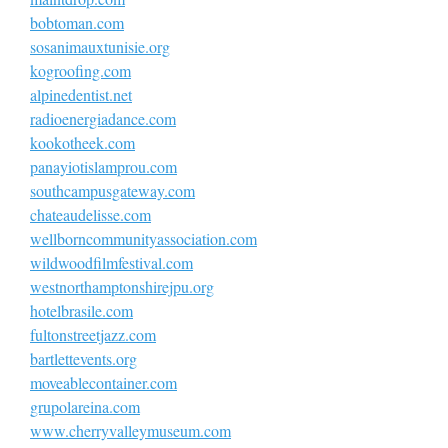
bobtoman.com
sosanimauxtunisie.org
kogroofing.com
alpinedentist.net
radioenergiadance.com
kookotheek.com
panayiotislamprou.com
southcampusgateway.com
chateaudelisse.com
wellborncommunityassociation.com
wildwoodfilmfestival.com
westnorthamptonshirejpu.org
hotelbrasile.com
fultonstreetjazz.com
bartlettevents.org
moveablecontainer.com
grupolareina.com
www.cherryvalleymuseum.com