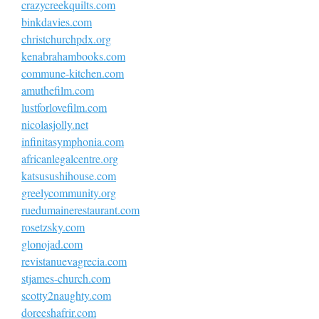
crazycreekquilts.com
binkdavies.com
christchurchpdx.org
kenabrahambooks.com
commune-kitchen.com
amuthefilm.com
lustforlovefilm.com
nicolasjolly.net
infinitasymphonia.com
africanlegalcentre.org
katsusushihouse.com
greelycommunity.org
ruedumainerestaurant.com
rosetzsky.com
glonojad.com
revistanuevagrecia.com
stjames-church.com
scotty2naughty.com
doreeshafrir.com