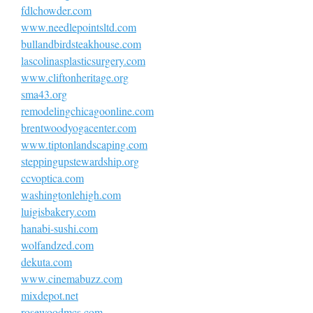
fdlchowder.com
www.needlepointsltd.com
bullandbirdsteakhouse.com
lascolinasplasticsurgery.com
www.cliftonheritage.org
sma43.org
remodelingchicagoonline.com
brentwoodyogacenter.com
www.tiptonlandscaping.com
steppingupstewardship.org
ccvoptica.com
washingtonlehigh.com
luigisbakery.com
hanabi-sushi.com
wolfandzed.com
dekuta.com
www.cinemabuzz.com
mixdepot.net
rosewoodmcs.com