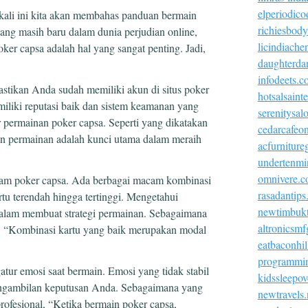
elperiodico
 kali ini kita akan membahas panduan bermain
richiesbody
ang masih baru dalam dunia perjudian online,
licindiache
ker capsa adalah hal yang sangat penting. Jadi,
daughterda
infodeets.
stikan Anda sudah memiliki akun di situs poker
hotsalsaint
emiliki reputasi baik dan sistem keamanan yang
serenitysa
sar permainan poker capsa. Seperti yang dikatakan
cedarcafeo
an permainan adalah kunci utama dalam meraih
acfurniture
undertenmi
omnivere.
alam poker capsa. Ada berbagai macam kombinasi
rasadantip
rtu terendah hingga tertinggi. Mengetahui
newtimbuk
alam membuat strategi permainan. Sebagaimana
altronicsm
al, “Kombinasi kartu yang baik merupakan modal
eatbaconhi
programmin
gatur emosi saat bermain. Emosi yang tidak stabil
kidssleepo
engambilan keputusan Anda. Sebagaimana yang
newtravels.
rofesional, “Ketika bermain poker capsa,