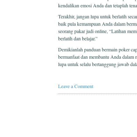
kendalikan emosi Anda dan tetaplah ten
Terakhir, jangan lupa untuk berlatih seca
baik pula kemampuan Anda dalam bermai
seorang pakar judi online, “Latihan mem
berlatih dan belajar.”
Demikianlah panduan bermain poker caps
bermanfaat dan membantu Anda dalam m
lupa untuk selalu bertanggung jawab dal
Leave a Comment