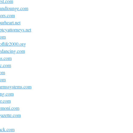
fest.com
randlounge.com
oors.com
urheart.net
tcyattorneys.net
com
life2000.org
edancing.com
ns.com
ic.com
com
.com
larmssystems.com
ing.com
er.com
emoni.com
azette.com
rack.com