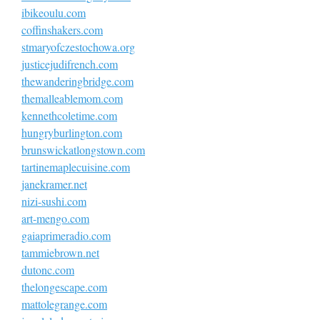
ibikeoulu.com
coffinshakers.com
stmaryofczestochowa.org
justicejudifrench.com
thewanderingbridge.com
themalleablemom.com
kennethcoletime.com
hungryburlington.com
brunswickatlongstown.com
tartinemaplecuisine.com
janekramer.net
nizi-sushi.com
art-mengo.com
gaiaprimeradio.com
tammiebrown.net
dutonc.com
thelongescape.com
mattolegrange.com