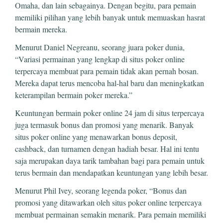
Omaha, dan lain sebagainya. Dengan begitu, para pemain
memiliki pilihan yang lebih banyak untuk memuaskan hasrat
bermain mereka.
Menurut Daniel Negreanu, seorang juara poker dunia,
“Variasi permainan yang lengkap di situs poker online
terpercaya membuat para pemain tidak akan pernah bosan.
Mereka dapat terus mencoba hal-hal baru dan meningkatkan
keterampilan bermain poker mereka.”
Keuntungan bermain poker online 24 jam di situs terpercaya
juga termasuk bonus dan promosi yang menarik. Banyak
situs poker online yang menawarkan bonus deposit,
cashback, dan turnamen dengan hadiah besar. Hal ini tentu
saja merupakan daya tarik tambahan bagi para pemain untuk
terus bermain dan mendapatkan keuntungan yang lebih besar.
Menurut Phil Ivey, seorang legenda poker, “Bonus dan
promosi yang ditawarkan oleh situs poker online terpercaya
membuat permainan semakin menarik. Para pemain memiliki