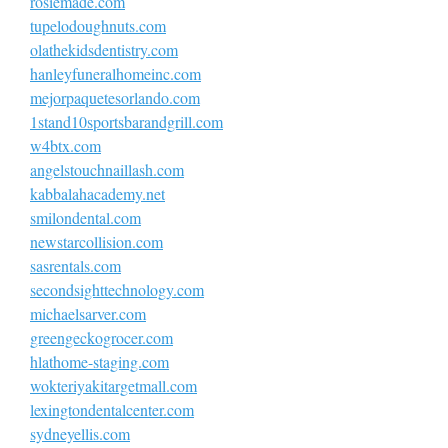
rosiemade.com
tupelodoughnuts.com
olathekidsdentistry.com
hanleyfuneralhomeinc.com
mejorpaquetesorlando.com
1stand10sportsbarandgrill.com
w4btx.com
angelstouchnaillash.com
kabbalahacademy.net
smilondental.com
newstarcollision.com
sasrentals.com
secondsighttechnology.com
michaelsarver.com
greengeckogrocer.com
hlathome-staging.com
wokteriyakitargetmall.com
lexingtondentalcenter.com
sydneyellis.com