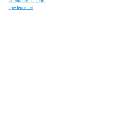
samhubermusic.com
apexfence.net