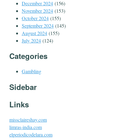
December 2024
(156)
November 2024
(153)
October 2024
(155)
September 2024
(145)
August 2024
(155)
July 2024
(124)
Categories
Gambling
Sidebar
Links
missclaireshay.com
limras-india.com
elperiodicodelara.com