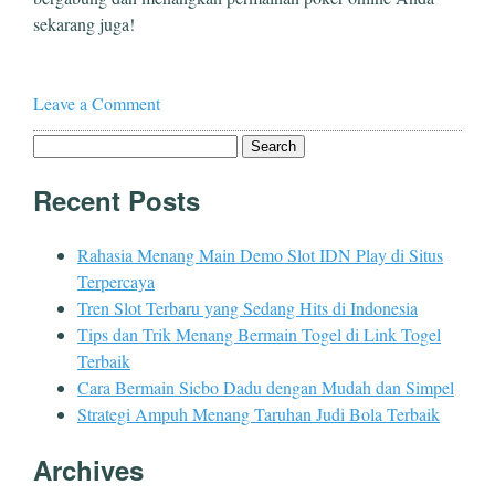
sekarang juga!
Leave a Comment
Search
for:
Recent Posts
Rahasia Menang Main Demo Slot IDN Play di Situs
Terpercaya
Tren Slot Terbaru yang Sedang Hits di Indonesia
Tips dan Trik Menang Bermain Togel di Link Togel
Terbaik
Cara Bermain Sicbo Dadu dengan Mudah dan Simpel
Strategi Ampuh Menang Taruhan Judi Bola Terbaik
Archives