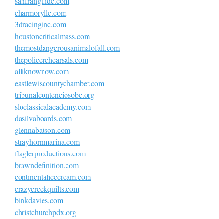
sanfranguide.com
charmoryllc.com
3dracinginc.com
houstoncriticalmass.com
themostdangerousanimalofall.com
thepolicerehearsals.com
alliknownow.com
eastlewiscountychamber.com
tribunalcontenciosobc.org
sloclassicalacademy.com
dasilvaboards.com
glennabatson.com
strayhornmarina.com
flaglerproductions.com
brawndefinition.com
continentalicecream.com
crazycreekquilts.com
binkdavies.com
christchurchpdx.org