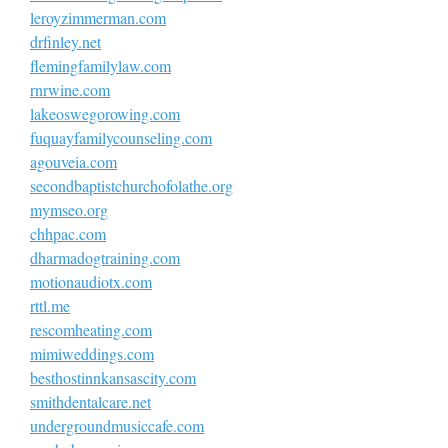
leroyzimmerman.com
drfinley.net
flemingfamilylaw.com
rnrwine.com
lakeoswegorowing.com
fuquayfamilycounseling.com
agouveia.com
secondbaptistchurchofolathe.org
mymseo.org
chhpac.com
dharmadogtraining.com
motionaudiotx.com
rttl.me
rescomheating.com
mimiweddings.com
besthostinnkansascity.com
smithdentalcare.net
undergroundmusiccafe.com