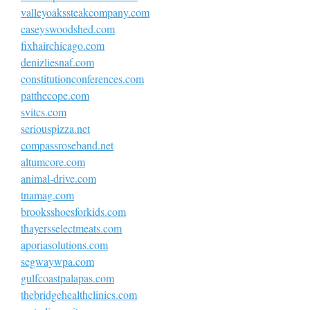
valleyoakssteakcompany.com
caseyswoodshed.com
fixhairchicago.com
denizliesnaf.com
constitutionconferences.com
patthecope.com
svitcs.com
seriouspizza.net
compassroseband.net
altumcore.com
animal-drive.com
tnamag.com
brooksshoesforkids.com
thayersselectmeats.com
aporiasolutions.com
segwaywpa.com
gulfcoastpalapas.com
thebridgehealthclinics.com